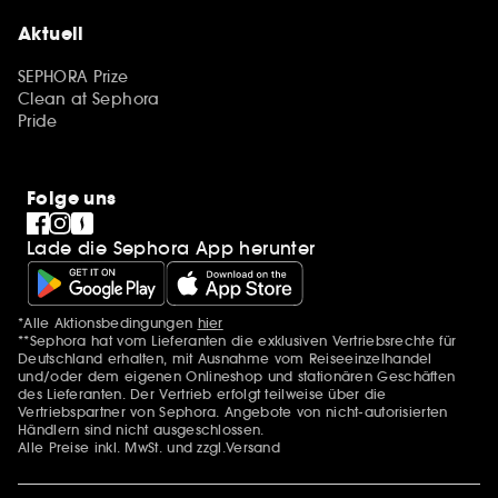
Aktuell
SEPHORA Prize
Clean at Sephora
Pride
Folge uns
Lade die Sephora App herunter
*Alle Aktionsbedingungen
hier
Zusätzlich Erwähnungen
**Sephora hat vom Lieferanten die exklusiven Vertriebsrechte für
Deutschland erhalten, mit Ausnahme vom Reiseeinzelhandel
und/oder dem eigenen Onlineshop und stationären Geschäften
des Lieferanten. Der Vertrieb erfolgt teilweise über die
Vertriebspartner von Sephora. Angebote von nicht-autorisierten
Händlern sind nicht ausgeschlossen.
Alle Preise inkl. MwSt. und zzgl.Versand