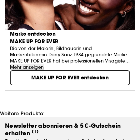
Marke entdecken
MAKE UP FOR EVER
Die von der Malerin, Bildhauerin und
Maskenbildnerin Dany Sanz 1984 gegründete Marke
MAKE UP FOR EVER hat bei professionellen Visagisten
Kultstatus erreicht.
Mehr anzeigen
Die MAKE UP FOR EVER Produkte werden von Make-
MAKE UP FOR EVER entdecken
up-Artists und Promis ebenso verwendet wie vom
breiten Publikum. Alle können sich damit schöner
aussehen lassen, aber vor allem auch ausdrücken.
Die Devise von MAKE UP FOR EVER? "Life is a stage" -
„Das Leben ist eine Bühne“.
Weitere Produkte:
Newsletter abonnieren & 5 €-Gutschein
(1)
erhalten