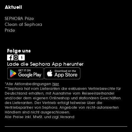
Aktuell
SEPHORA Prize
Clean at Sephora
Pride
Folge uns
Lade die Sephora App herunter
*Alle Aktionsbedingungen
hier
Zusätzlich Erwähnungen
**Sephora hat vom Lieferanten die exklusiven Vertriebsrechte für
Deutschland erhalten, mit Ausnahme vom Reiseeinzelhandel
und/oder dem eigenen Onlineshop und stationären Geschäften
des Lieferanten. Der Vertrieb erfolgt teilweise über die
Vertriebspartner von Sephora. Angebote von nicht-autorisierten
Händlern sind nicht ausgeschlossen.
Alle Preise inkl. MwSt. und zzgl.Versand