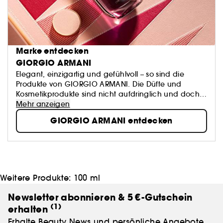
Marke entdecken
GIORGIO ARMANI
Elegant, einzigartig und gefühlvoll – so sind die
Produkte von GIORGIO ARMANI. Die Düfte und
Kosmetikprodukte sind nicht aufdringlich und doch
selbstbewusst präsent. Edelste Materialien und
Mehr anzeigen
luxuriöseste Designs zeichnen die italienische Marke
GIORGIO ARMANI entdecken
aus. Mühelos einfach anzuwendende und
gleichzeitig Performance-starke Make-up- und
Pflegeprodukte perfektionieren die natürliche
Schönheit ihrer Trägerin. Natürliche bis intensive
Farben und pflegende Formeln ermöglichen
grenzenlose Möglichkeiten. Die perfekte Mischung
Weitere Produkte:
100 ml
für einen glanzvollen Auftritt.
Newsletter abonnieren & 5 €-Gutschein
(1)
erhalten
Erhalte Beauty News und persönliche Angebote