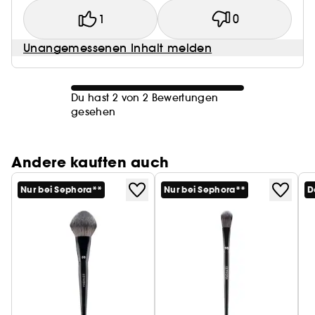
1
0
Unangemessenen Inhalt melden
Du hast 2 von 2 Bewertungen
gesehen
Andere kauften auch
Nur bei Sephora**
Nur bei Sephora**
D