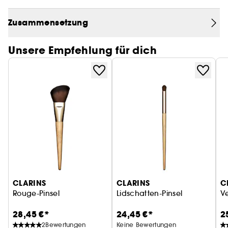
makelloses Ergebnis.
Zusammensetzung
Unsere Empfehlung für dich
CLARINS
CLARINS
C
Rouge-Pinsel
Lidschatten-Pinsel
Ve
28,45 €*
24,45 €*
2
2
Bewertungen
Keine Bewertungen