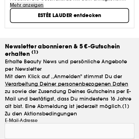
Gespür für Glamour gründete 1946 ihre eigene Firma
Mehr anzeigen
mit nur einem Töpfchen Hautcreme - und der Vision,
ESTÉE LAUDER entdecken
die verführerischste Seite einer jeden Frau zum
Vorschein zu bringen. Aus ihrem Traum wurde
Wirklichkeit und aus einem Töpfchen Creme ist ein
Unternehmen geworden, das heute in über 100
Ländern für Pflege- und Beautyprodukte steht, die
Newsletter abonnieren & 5 €-Gutschein
das Beste verbinden, was Wissenschaft und Natur zu
(1)
erhalten
bieten haben.
Erhalte Beauty News und persönliche Angebote
per Newsletter
Mit dem Klick auf ,,Anmelden" stimmst Du der
Verarbeitung Deiner personenbezogenen Daten
zu sowie der Zusendung Deines Gutscheins per E-
Mail und bestätigst, dass Du mindestens 16 Jahre
alt bist. Eine Abmeldung ist jederzeit möglich.
(1)
Zu den Aktionsbedingungen
E-Mail-Adresse