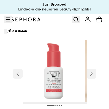
Zum Menü
Zum Hauptinhalt
Zur Fußzeile
Just Dropped
Entdecke die neuesten Beauty-Highlights!
/
...
Öle & Seren