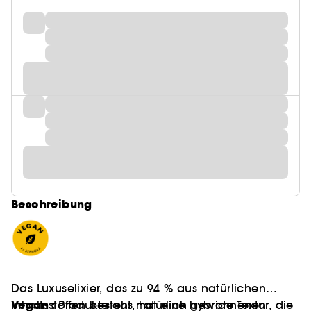
Beschreibung
Das Luxuselixier, das zu 94 % aus natürlichen
Vegan :
Inhaltsstoffen besteht, hat eine hybride Textur, die
Produkte aus natürlich gewonnenen