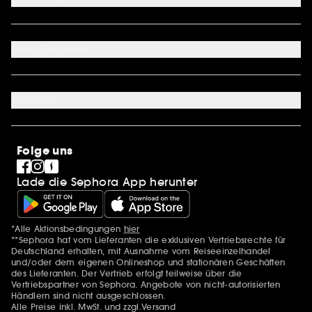
Lieferservices
Retoure & Rückerstattung
Mein Konto
Zahlungsmethoden
Sephora Unlimited
Über Sephora
Geschenkkarte
Cookie Einstellungen
Über uns
Karriere
Aktuell
International
Stores
SEPHORA Prize
Sephora Stands
Clean at Sephora
Folge uns
Pride
Lade die Sephora App herunter
*Alle Aktionsbedingungen
hier
Zusätzlich Erwähnungen
**Sephora hat vom Lieferanten die exklusiven Vertriebsrechte für
Deutschland erhalten, mit Ausnahme vom Reiseeinzelhandel
und/oder dem eigenen Onlineshop und stationären Geschäften
des Lieferanten. Der Vertrieb erfolgt teilweise über die
Vertriebspartner von Sephora. Angebote von nicht-autorisierten
Händlern sind nicht ausgeschlossen.
Alle Preise inkl. MwSt. und zzgl.Versand