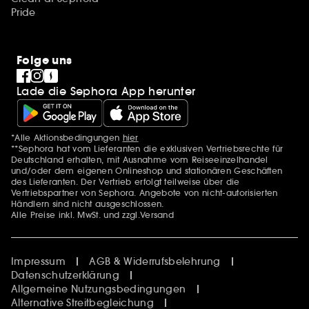
Pride
Folge uns
Lade die Sephora App herunter
*Alle Aktionsbedingungen
hier
Zusätzlich Erwähnungen
**Sephora hat vom Lieferanten die exklusiven Vertriebsrechte für
Deutschland erhalten, mit Ausnahme vom Reiseeinzelhandel
und/oder dem eigenen Onlineshop und stationären Geschäften
des Lieferanten. Der Vertrieb erfolgt teilweise über die
Vertriebspartner von Sephora. Angebote von nicht-autorisierten
Händlern sind nicht ausgeschlossen.
Alle Preise inkl. MwSt. und zzgl.Versand
Impressum
AGB & Widerrufsbelehrung
Datenschutzerklärung
Allgemeine Nutzungsbedingungen
Alternative Streitbegleichung