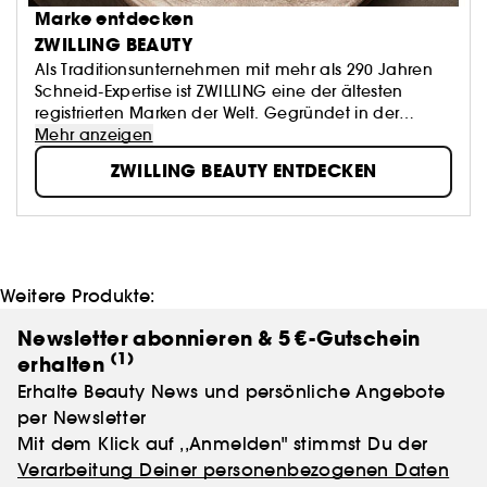
Marke entdecken
ZWILLING BEAUTY
Als Traditionsunternehmen mit mehr als 290 Jahren
Schneid-Expertise ist ZWILLING eine der ältesten
registrierten Marken der Welt. Gegründet in der
Messerstadt Solingen setzen wir seit 1731 Standards in
Mehr anzeigen
den Bereichen Stahlwaren und Klingen. Mit ZWILLING
ZWILLING BEAUTY ENTDECKEN
Beauty führen wir diese Tradition in den Bereichen
Maniküre, Pediküre und Gesichtspflege fort. Hierbei
vereinen wir hochwertige Materialien, modernes
Design, perfekte Ergonomie und Langlebigkeit.
Weitere Produkte:
Newsletter abonnieren & 5 €-Gutschein
(1)
erhalten
Erhalte Beauty News und persönliche Angebote
per Newsletter
Mit dem Klick auf ,,Anmelden" stimmst Du der
Verarbeitung Deiner personenbezogenen Daten