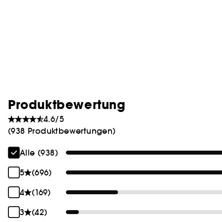
Produktbewertung
4.6/5
(938 Produktbewertungen)
Alle (938)
5
(696)
4
(169)
3
(42)