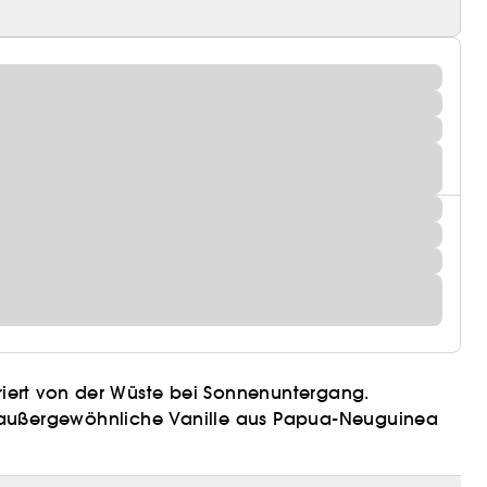
iriert von der Wüste bei Sonnenuntergang.
 außergewöhnliche Vanille aus Papua-Neuguinea
mt sie ihre köstliche Exotik und verleiht Sauvage