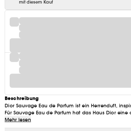
mit diesem Kauf
Beschreibung
Dior Sauvage Eau de Parfum ist ein Herrenduft, insp
Für Sauvage Eau de Parfum hat das Haus Dior eine
gewählt. Auf einer holzigen, ambrierten Basis verströ
Mehr lesen
sinnliche Akzente.