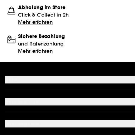
Abholung im Store
Click & Collect in 2h
Mehr erfahren
Sichere Bezahlung
und Ratenzahlung
Mehr erfahren
Hilfe
FAQ
Kontakt
Dein Sephora
Lieferservices
Retoure & Rückerstattung
Mein Konto
Zahlungsmethoden
Sephora Unlimited
Über Sephora
Geschenkkarte
Cookie Einstellungen