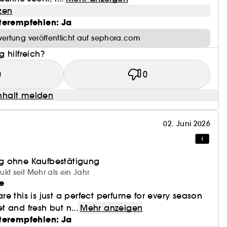
rden.
zen
terempfehlen: Ja
akons + eines Sauvage Refill, 300 ml, im Vergleich
ertung veröffentlicht auf sephora.com
0-ml-Flakons. Lebenszyklusanalyse gemäß der ISO-
 hilfreich?
0
0
halt melden
02. Juni 2026
g ohne Kaufbestätigung
kt seit Mehr als ein Jahr
e
e this is just a perfect perfume for every season
 and fresh but n...
Mehr anzeigen
terempfehlen: Ja