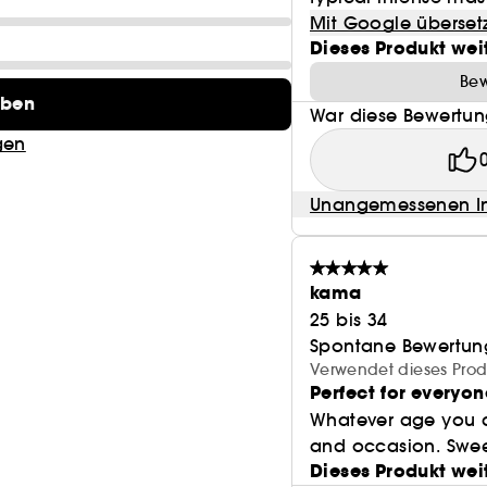
Das Sauvage Refill kann nicht einzeln verwendet we
Mit Google überset
Dieses Produkt wei
* Verwendung eines Sauvage Eau de Parfum 100 ml Fl
Bew
zur Verwendung von vier Sauvage Eau de Parfum 10
eben
War diese Bewertung
Standards 14040 und 14044.
gen
Unangemessenen In
kama
25 bis 34
Spontane Bewertun
Verwendet dieses Produ
Perfect for everyon
Whatever age you ar
and occasion. Sweet
Dieses Produkt wei