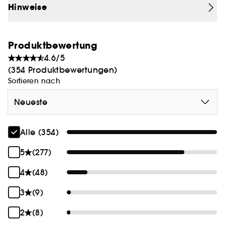
Talg und Rötungen sichtbar verringert werden.
Hinweise
Produktbewertung
4.6/5
(354 Produktbewertungen)
Sortieren nach
Neueste
Alle (354)
5
(277)
4
(48)
3
(9)
2
(8)