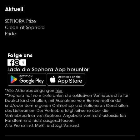
Aktuell
SEPHORA Prize
Clean at Sephora
Pride
Folge uns
Lade die Sephora App herunter
*Alle Aktionsbedingungen
hier
Zusätzlich Erwähnungen
**Sephora hat vom Lieferanten die exklusiven Vertriebsrechte für
Deutschland erhalten, mit Ausnahme vom Reiseeinzelhandel
und/oder dem eigenen Onlineshop und stationären Geschäften
des Lieferanten. Der Vertrieb erfolgt teilweise über die
Vertriebspartner von Sephora. Angebote von nicht-autorisierten
Händlern sind nicht ausgeschlossen.
Alle Preise inkl. MwSt. und zzgl.Versand