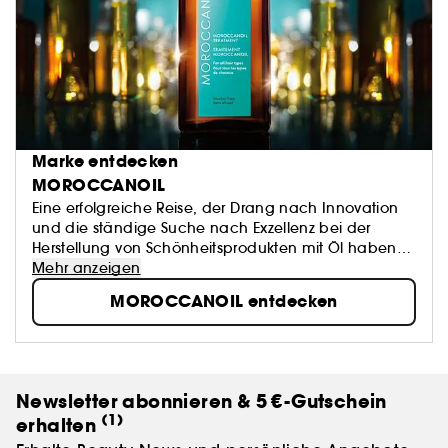
Marke entdecken
MOROCCANOIL
Eine erfolgreiche Reise, der Drang nach Innovation
und die ständige Suche nach Exzellenz bei der
Herstellung von Schönheitsprodukten mit Öl haben
eine Marke geprägt, die inzwischen zu einer Ikone
Mehr anzeigen
geworden ist: Moroccanoil.
MOROCCANOIL entdecken
Newsletter abonnieren & 5 €-Gutschein
(1)
erhalten