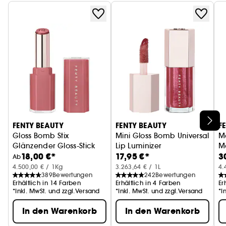
Puder präzise unterhalb der Wangenknochen,
entlang des Kieferknochens und der Schläfen
auftragen zu können. Mit seinen leicht
abgeflachten Seiten sorgt der Pinsel für absolute
Kontrolle beim Contouring: Puder mit einer Seite
auftragen, dann umdrehen und mit der anderen
verteilen.
FENTY BEAUTY
FENTY BEAUTY
F
Gloss Bomb Stix
Mini Gloss Bomb Universal
Ma
Glänzender Gloss-Stick
Lip Luminizer
Ma
18,00 €*
17,95 €*
3
Lipgloss mit Sheabutter
Ab
4.500,00 € / 1Kg
3.263,64 € / 1L
4.
389
Bewertungen
242
Bewertungen
Erhältlich in 14 Farben
Erhältlich in 4 Farben
Er
*Inkl. MwSt. und zzgl.Versand
*Inkl. MwSt. und zzgl.Versand
*I
In den Warenkorb
In den Warenkorb