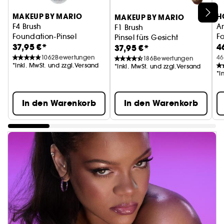
MAKEUP BY MARIO
H
MAKEUP BY MARIO
F4 Brush
A
F1 Brush
Foundation-Pinsel
F
Pinsel fürs Gesicht
37,95 €*
4
37,95 €*
1062
Bewertungen
46
186
Bewertungen
*Inkl. MwSt. und zzgl.Versand
*Inkl. MwSt. und zzgl.Versand
*I
In den Warenkorb
In den Warenkorb