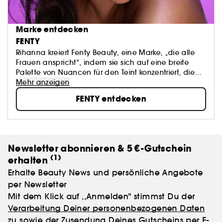
Marke entdecken
FENTY
Rihanna kreiert Fenty Beauty, eine Marke, „die alle
Frauen anspricht“, indem sie sich auf eine breite
Palette von Nuancen für den Teint konzentriert, die
traditionell schwer zu finden sind. Ihre Vision: „Fenty
Mehr anzeigen
Beauty wurde für jeden geschaffen - für Frauen aller
FENTY entdecken
Hautfarben, Persönlichkeiten, Einstellungen und
Kulturen. Make-up soll Spaß machen und nicht aus
Zwang aufgelegt werden. Fühlt euch frei, Chancen
zu ergreifen, Risiken einzugehen, etwas Neues oder
Anderes zu wagen." - Rihanna
Newsletter abonnieren & 5 €-Gutschein
(1)
erhalten
Erhalte Beauty News und persönliche Angebote
per Newsletter
Mit dem Klick auf ,,Anmelden" stimmst Du der
Verarbeitung Deiner personenbezogenen Daten
zu sowie der Zusendung Deines Gutscheins per E-