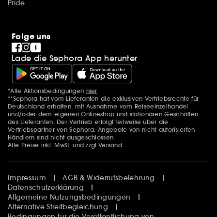
Pride
Folge uns
Lade die Sephora App herunter
*Alle Aktionsbedingungen
hier
Zusätzlich Erwähnungen
**Sephora hat vom Lieferanten die exklusiven Vertriebsrechte für
Deutschland erhalten, mit Ausnahme vom Reiseeinzelhandel
und/oder dem eigenen Onlineshop und stationären Geschäften
des Lieferanten. Der Vertrieb erfolgt teilweise über die
Vertriebspartner von Sephora. Angebote von nicht-autorisierten
Händlern sind nicht ausgeschlossen.
Alle Preise inkl. MwSt. und zzgl.Versand
Impressum
AGB & Widerrufsbelehrung
Datenschutzerklärung
Allgemeine Nutzungsbedingungen
Alternative Streitbegleichung
Bedingungen für die Veröffentlichung von