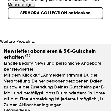
up, Accessoires, Bad- und Hautpflegeprodukte:
Mehr anzeigen
SEPHORA COLLECTION bietet eine Fülle von
SEPHORA COLLECTION entdecken
spannenden Produkten...
Weitere Produkte:
Newsletter abonnieren & 5 €-Gutschein
(1)
erhalten
Erhalte Beauty News und persönliche Angebote
per Newsletter
Mit dem Klick auf ,,Anmelden" stimmst Du der
Verarbeitung Deiner personenbezogenen Daten
zu sowie der Zusendung Deines Gutscheins per E-
Mail und bestätigst, dass Du mindestens 16 Jahre
alt bist. Eine Abmeldung ist jederzeit möglich.
(1)
Zu den Aktionsbedingungen
E-Mail-Adresse