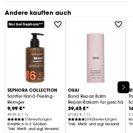
Andere kauften auch
Nur bei Sephora**
SEPHORA COLLECTION
OUAI
R
Sanfter Hand-Peeling-
Bond Repair Balm
Th
Reiniger
Repair-Balsam für geschädigt
S
9,99 €*
39,45 €*
1
Klärendes Waschgel
49,95 € / 1L
277,82 € / 1L
2.
17
Bewertungen
2042
Bewertungen
Ke
Erhältlich in 2 Größen
*Inkl. MwSt. und zzgl.Versand
*I
*Inkl. MwSt. und zzgl.Versand