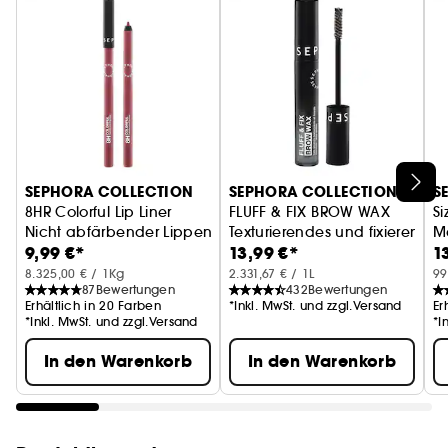
- 2 Produkte in Standardgröße
Vegan :
Produkte aus natürlich gewonnenen
- Inklusive wasserfester Tasche
Inhaltsstoffen.
- Ideal zum Verschenken oder selbst behalten
SEPHORA COLLECTION
SEPHORA COLLECTION
S
8HR Colorful Lip Liner
FLUFF & FIX BROW WAX
Si
Nicht abfärbender Lippenkonturenstift
Texturierendes und fixieren
M
9,99 €*
13,99 €*
1
8.325,00 € / 1Kg
2.331,67 € / 1L
99
87
Bewertungen
432
Bewertungen
Erhältlich in 20 Farben
*Inkl. MwSt. und zzgl.Versand
Er
*Inkl. MwSt. und zzgl.Versand
*I
In den Warenkorb
In den Warenkorb