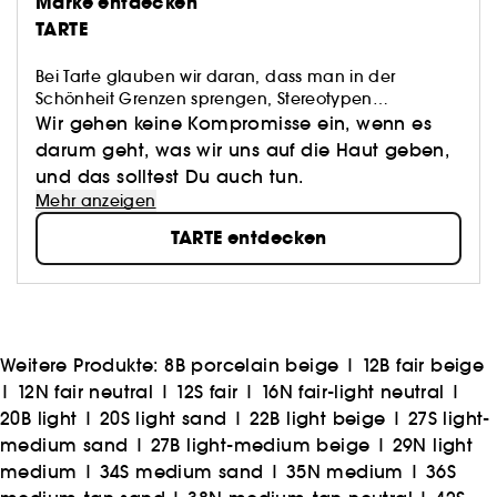
Marke entdecken
TARTE
Bei Tarte glauben wir daran, dass man in der
Schönheit Grenzen sprengen, Stereotypen
abschaffen und freundlich sein muss. Wir glauben
Wir gehen keine Kompromisse ein, wenn es
an hohe Leistung UND Natürlichkeit. Wir glauben an
darum geht, was wir uns auf die Haut geben,
das künstlerische Schaffen UND die Kraft der
und das solltest Du auch tun.
Inhaltsstoffe.
Mehr anzeigen
TARTE entdecken
Weitere Produkte:
8B porcelain beige
|
12B fair beige
|
12N fair neutral
|
12S fair
|
16N fair-light neutral
|
20B light
|
20S light sand
|
22B light beige
|
27S light-
medium sand
|
27B light-medium beige
|
29N light
medium
|
34S medium sand
|
35N medium
|
36S