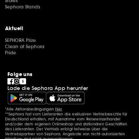
Stores
Sephora Stands
Aktuell
SEPHORA Prize
Clean at Sephora
Pride
Folge uns
Lade die Sephora App herunter
*Alle Aktionsbedingungen
hier
Zusätzlich Erwähnungen
**Sephora hat vom Lieferanten die exklusiven Vertriebsrechte für
Deutschland erhalten, mit Ausnahme vom Reiseeinzelhandel
und/oder dem eigenen Onlineshop und stationären Geschäften
des Lieferanten. Der Vertrieb erfolgt teilweise über die
Vertriebspartner von Sephora. Angebote von nicht-autorisierten
Händlern sind nicht ausgeschlossen.