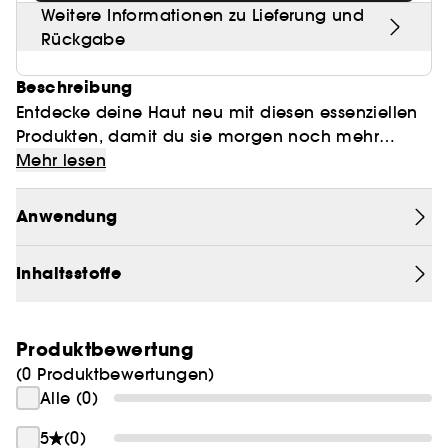
Weitere Informationen zu Lieferung und
Rückgabe
Beschreibung
Entdecke deine Haut neu mit diesen essenziellen
Produkten, damit du sie morgen noch mehr
liebst.
Mehr lesen
Dieses Trio wirkt wie ein Booster auf deine Haut
Anwendung
und spendet ihr von morgens bis abends
wohltuende Pflege:
Inhaltsstoffe
CC EYE, unsere ikonische getönte Augenpflege,
die deine Augen strahlen lässt und deiner
Augenpartie den ganzen Tag ein gleichmäßiges
Produktbewertung
Aussehen verleiht.
(0 Produktbewertungen)
Am Abend übernimmt unser Multi-Perfector-Duo
Alle (0)
SKIN THERAPY LIGHT und SKIN THERAPY EYE die
Pflege deiner Haut und deiner Augenpartie, damit
5
(0)