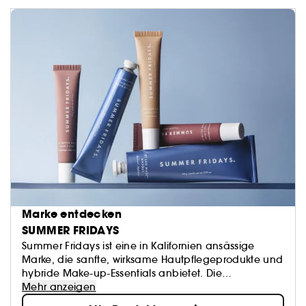
Marke entdecken
SUMMER FRIDAYS
Summer Fridays ist eine in Kalifornien ansässige
Marke, die sanfte, wirksame Hautpflegeprodukte und
hybride Make-up-Essentials anbietet. Die
preisgekrönten Formeln machen die tägliche Pflege
Mehr anzeigen
zum Kinderspiel und lassen die Haut strahlen, sodass