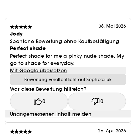
schaffen:
- Rosé und Sugar für einen nude-rosa Farbton.
- Latte und Cinnamon für ein natürliches Beige.
06. Mai 2026
- Toffee, Brownie, Pecan und Espresso für einen
Jody
braunen Farbton.
Spontane Bewertung ohne Kaufbestätigung
Perfect shade
Für ein komplettes Make-up kombinieren Sie den
Softline Lip Liner
Flushed Lip Stain
Perfect shade for me a pinky nude shade. My
mit dem
für
go to shade for everyday.
Lip Butter
lang anhaltende Farbe und mit dem
Mit Google übersetzen
Balm
für ein feuchtigkeitsspendendes, glänzendes
Finish. Dieser Lippenkonturenstift kann auch als
Bewertung veröffentlicht auf Sephora-uk
Grundierung vor dem Auftragen eines Lippenstifts
War diese Bewertung hilfreich?
verwendet werden, um ein lang anhaltendes
Lippen-Make-up und präzise Konturen zu erzielen.
0
0
Unangemessenen Inhalt melden
26. Apr. 2026