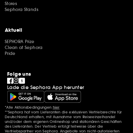
Stores
Sephora Stands
Aktuell
SEPHORA Prize
Clean at Sephora
Pride
Folge uns
Lade die Sephora App herunter
*Alle Aktionsbedingungen
hier
Zusätzlich Erwähnungen
**Sephora hat vom Lieferanten die exklusiven Vertriebsrechte für
Deutschland erhalten, mit Ausnahme vom Reiseeinzelhandel
und/oder dem eigenen Onlineshop und stationären Geschäften
des Lieferanten. Der Vertrieb erfolgt teilweise über die
Vertriebspartner von Sephora. Angebote von nicht-autorisierten