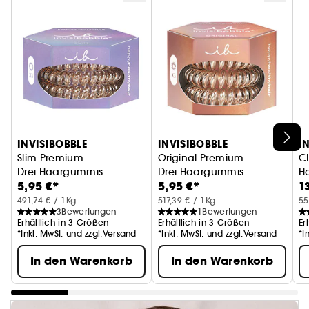
INVISIBOBBLE
INVISIBOBBLE
I
Slim Premium
Original Premium
C
Drei Haargummis
Drei Haargummis
H
5,95 €*
5,95 €*
1
491,74 € / 1Kg
517,39 € / 1Kg
55
3
Bewertungen
1
Bewertungen
Erhältlich in 3 Größen
Erhältlich in 3 Größen
Er
*Inkl. MwSt. und zzgl.Versand
*Inkl. MwSt. und zzgl.Versand
*I
In den Warenkorb
In den Warenkorb