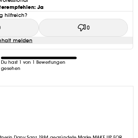
professional
0.2 g)
terempfehlen: Ja
 hilfreich?
0
0
halt melden
Du hast 1 von 1 Bewertungen
gesehen
ildnerin Dany Sanz 1984 gegründete Marke MAKE UP FOR