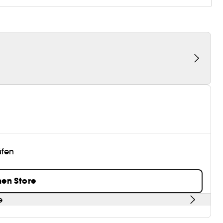
üfen
nen Store
e