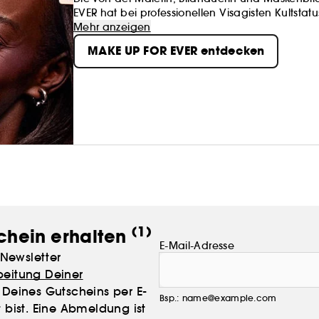
EVER hat bei professionellen Visagisten Kultstatus
Die MAKE UP FOR EVER Produkte werden von Mak
Mehr anzeigen
breiten Publikum. Alle können sich damit schön
MAKE UP FOR EVER entdecken
Devise von MAKE UP FOR EVER? "Life is a stage" -
(1)
chein erhalten
E-Mail-Adresse
Newsletter
beitung Deiner
Deines Gutscheins per E-
Bsp.: name@example.com
 bist. Eine Abmeldung ist