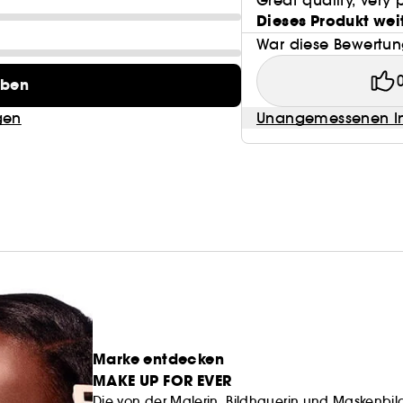
Great quality, very 
-Einen Mini Aqua Resist Color Pencil im Farbton 05 (
Dieses Produkt wei
-Einen Mini Step 1 UV Protector (15 g)
War diese Bewertung
eben
gen
Unangemessenen In
Marke entdecken
MAKE UP FOR EVER
Die von der Malerin, Bildhauerin und Maskenb