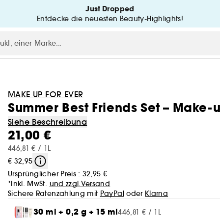
Just Dropped
Entdecke die neuesten Beauty-Highlights!
MAKE UP FOR EVER
Summer Best Friends Set – Make-u
Siehe Beschreibung
21,00 €
446,81 € / 1L
€ 32,95
Ursprünglicher Preis :
32,95 €
*Inkl. MwSt.
und zzgl.Versand
Sichere Ratenzahlung mit
PayPal
oder
Klarna
30 ml + 0,2 g + 15 ml
446,81 € / 1L