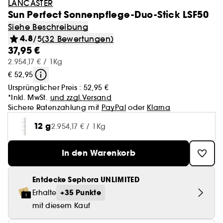
LANCASTER
Sun Perfect Sonnenpflege-Duo-Stick LSF50
Siehe Beschreibung
4.8
/5
(32 Bewertungen)
37,95 €
2.954,17 € / 1Kg
€ 52,95
Ursprünglicher Preis :
52,95 €
*Inkl. MwSt.
und zzgl.Versand
Sichere Ratenzahlung mit
PayPal
oder
Klarna
12 g
2.954,17 € / 1Kg
In den Warenkorb
Entdecke Sephora UNLIMITED
+35 Punkte
Erhalte
mit diesem Kauf