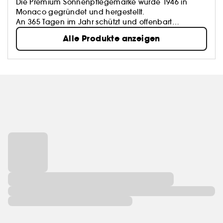
Die Premium Sonnenpflegemarke wurde 1946 in
Monaco gegründet und hergestellt.
An 365 Tagen im Jahr schützt und offenbart
Lancaster die natürliche Ausstrahlung der Haut, um
Alle Produkte anzeigen
Sie einzigartig und strahlend zu machen.
Ein legendärer Glanz für eine strahlende
Weiblichkeit.
#LiveWithLights