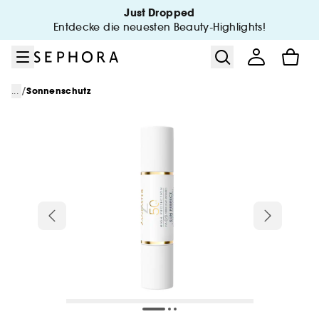
Zum Menü
Zum Hauptinhalt
Zur Fußzeile
Just Dropped
Entdecke die neuesten Beauty-Highlights!
/
...
Sonnenschutz