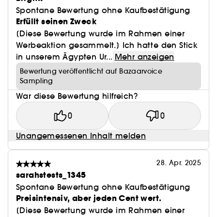
Sonneneinstrahlung ausgesetzt sind (Nase,
Spontane Bewertung ohne Kaufbestätigung
Wangen, Ohren, Augenkonturen und Lippen),
Erfüllt seinen Zweck
bietet.
[Diese Bewertung wurde im Rahmen einer
82 %** erkennen, dass die Anzeichen der
Werbeaktion gesammelt.] Ich hatte den Stick
Fotoalterung gelindert werden.
in unserem Ägypten Ur...
Mehr anzeigen
Bewertung veröffentlicht auf Bazaarvoice
* Es gibt keinen Sonnenschutz, der einen
Sampling
vollständigen Schutz gegen die Sonnenstrahlen
War diese Bewertung hilfreich?
gewährleistet.
** Verbraucherstudie mit 80 Frauen nach einer 2-
0
0
wöchigen Anwendung des Sonnenpflege-Duo-
Sticks LSF50 Sun Perfect.
Unangemessenen Inhalt melden
28. Apr. 2025
sarahstests_1345
Spontane Bewertung ohne Kaufbestätigung
Preisintensiv, aber jeden Cent wert.
[Diese Bewertung wurde im Rahmen einer