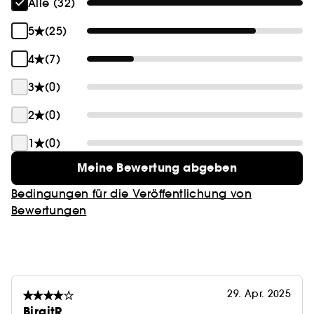
Alle (32)
Das transparente Ende bietet sofort ein mattes
5
(25)
Finish, während das getönte Ende im
Handumdrehen die Unreinheiten beseitigt. Dieser
4
(7)
Sonnenschutz von Lancaster besticht durch ein
praktisches Format für unterwegs, sodass du es für
3
(0)
einfache Retuschen überall mitnehmen kannst.
2
(0)
Die Haut wirkt gleichmäßiger und jünger und
1
(0)
offenbart das ganze Jahr einen natürlichen Glow.
Meine Bewertung abgeben
Ergebnisse der Verbrauchertests:
Bedingungen für die Veröffentlichung von
99 %** der Teilnehmer bestätigen, dass die
Bewertungen
Sonnenpflege Lancaster einen idealen
Sonnenschutz darstellt, der überall mitgenommen
werden kann.
97 %** der Teilnehmer bestätigen, dass die Formel
einen gezielten UV-Schutz für empfindlichen
29. Apr. 2025
Hautzonen und Zonen, die einer intensiven
BirgitR