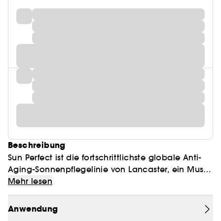
Beschreibung
Sun Perfect ist die fortschrittlichste globale Anti-
Aging-Sonnenpflegelinie von Lancaster, ein Must-
have für Sonnenschutz und Hautpflege, welches
Mehr lesen
das ganze Jahr über verwendet werden kann.
Anwendung
Der Sonnenpflege-Duo-Stick LSF50 Sun Perfect