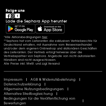
Folge uns
Lade die Sephora App herunter
*Alle Aktionsbedingungen
hier
Zusätzlich Erwähnungen
**Sephora hat vom Lieferanten die exklusiven Vertriebsrechte für
Deutschland erhalten, mit Ausnahme vom Reiseeinzelhandel
und/oder dem eigenen Onlineshop und stationären Geschäften
des Lieferanten. Der Vertrieb erfolgt teilweise über die
Vertriebspartner von Sephora. Angebote von nicht-autorisierten
Händlern sind nicht ausgeschlossen.
Alle Preise inkl. MwSt. und zzgl.Versand
Impressum
AGB & Widerrufsbelehrung
Datenschutzerklärung
Allgemeine Nutzungsbedingungen
Alternative Streitbegleichung
Bedingungen für die Veröffentlichung von
Bewertungen