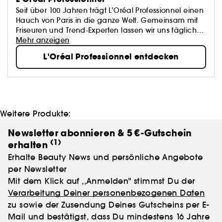
Seit über 100 Jahren trägt L’Oréal Professionnel einen
Hauch von Paris in die ganze Welt. Gemeinsam mit
Friseuren und Trend-Experten lassen wir uns täglich
neu von Mode und Trends inspirieren, um Dir immer
Mehr anzeigen
wieder die angesagtesten Produkte und Looks zu
L'Oréal Professionnel entdecken
bieten. Alle unsere Produkte kombinieren innovativste
Technologie mit Leidenschaft für Haare. Schenke
Deinen Haaren Glanz, Geschmeidigkeit und eine
frische Farbe mit L’Oréal Professionnel Produkten und
bringe ein Stück Luxus in Deine Haarpflegeroutine.
Weitere Produkte:
Newsletter abonnieren & 5 €-Gutschein
(1)
erhalten
Erhalte Beauty News und persönliche Angebote
per Newsletter
Mit dem Klick auf ,,Anmelden" stimmst Du der
Verarbeitung Deiner personenbezogenen Daten
zu sowie der Zusendung Deines Gutscheins per E-
Mail und bestätigst, dass Du mindestens 16 Jahre