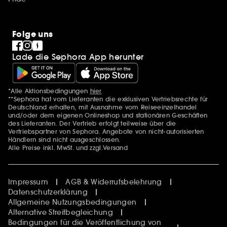
Folge uns
Lade die Sephora App herunter
*Alle Aktionsbedingungen
hier
Zusätzlich Erwähnungen
**Sephora hat vom Lieferanten die exklusiven Vertriebsrechte für
Deutschland erhalten, mit Ausnahme vom Reiseeinzelhandel
und/oder dem eigenen Onlineshop und stationären Geschäften
des Lieferanten. Der Vertrieb erfolgt teilweise über die
Vertriebspartner von Sephora. Angebote von nicht-autorisierten
Händlern sind nicht ausgeschlossen.
Alle Preise inkl. MwSt. und zzgl.Versand
Impressum
AGB & Widerrufsbelehrung
Datenschutzerklärung
Allgemeine Nutzungsbedingungen
Alternative Streitbegleichung
Bedingungen für die Veröffentlichung von