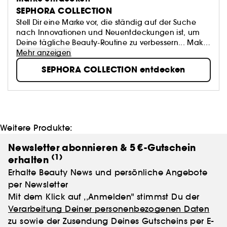
SEPHORA COLLECTION
Stell Dir eine Marke vor, die ständig auf der Suche
nach Innovationen und Neuentdeckungen ist, um
Deine tägliche Beauty-Routine zu verbessern... Make-
up, Accessoires, Bad- und Hautpflegeprodukte:
Mehr anzeigen
SEPHORA COLLECTION bietet eine Fülle von
SEPHORA COLLECTION entdecken
spannenden Produkten...
Weitere Produkte:
Newsletter abonnieren & 5 €-Gutschein
(1)
erhalten
Erhalte Beauty News und persönliche Angebote
per Newsletter
Mit dem Klick auf ,,Anmelden" stimmst Du der
Verarbeitung Deiner personenbezogenen Daten
zu sowie der Zusendung Deines Gutscheins per E-