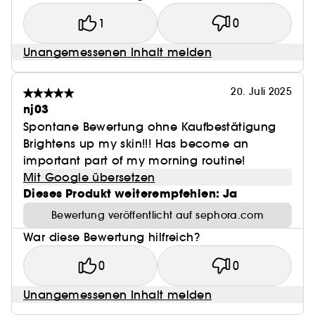
Unser Gesichtsserum für strahlende Haut wurde
1
0
nach einem nachhaltigen Ansatz entwickelt:
Unangemessenen Inhalt melden
UNSER ENGAGEMENT BEI DER VERPACKUNG: Der
Flakon besteht zu 40 % aus recyceltem Glas. Die
Verpackung und der Karton stammen aus
20. Juli 2025
nachhaltig bewirtschafteten Wäldern und wird mit
nj03
pflanzlicher Tinte verziert.
Spontane Bewertung ohne Kaufbestätigung
Brightens up my skin!!! Has become an
important part of my morning routine!
Mit Google übersetzen
Dieses Produkt weiterempfehlen: Ja
Bewertung veröffentlicht auf sephora.com
War diese Bewertung hilfreich?
0
0
Unangemessenen Inhalt melden