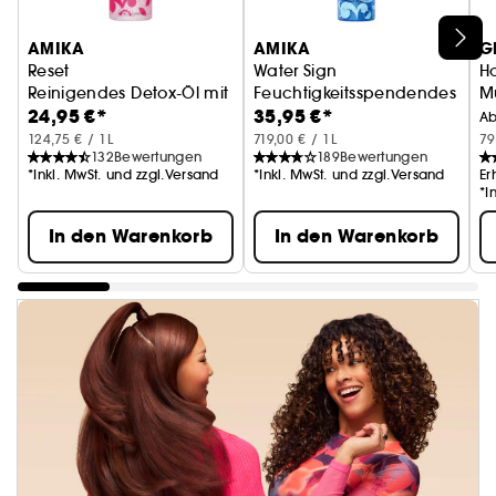
AMIKA
AMIKA
G
Reset
Water Sign
Ho
Reinigendes Detox-Öl mit Aktivkohle für die Kopfhaut
Feuchtigkeitsspendendes Haar
Mu
24,95 €*
35,95 €*
A
124,75 € / 1L
719,00 € / 1L
79
132
Bewertungen
189
Bewertungen
*Inkl. MwSt. und zzgl.Versand
*Inkl. MwSt. und zzgl.Versand
Er
*I
In den Warenkorb
In den Warenkorb