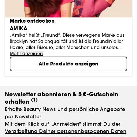
Marke entdecken
AMIKA
„Amika“ heißt „Freund“. Diese verwegene Marke aus
Brooklyn hat Salonqualität und ist die Freundin aller
Haare, aller Friseure, aller Menschen und unseres
Planeten. Unsere Pflegeprodukte sind klinisch
Mehr anzeigen
getestet. Die Formel jedes unserer Produkte basiert
Alle Produkte anzeigen
auf unserem berauschenden Duft und unserer
Superfrucht, dem Sanddorn. Diese kraftvolle Beere ist
als eine der reichhaltigsten pflanzlichen
Omegaquellen der Welt berühmt und versorgt Ihre
Haut, Ihre Kopfhaut und Ihr Haar mit Nährstoffen.
Newsletter abonnieren & 5 €-Gutschein
Dank der elf Produktlinien, die auf alle Texturen, Stile
(1)
erhalten
und Probleme abgestimmt sind, sind alle Haartypen
bei uns richtig!
Erhalte Beauty News und persönliche Angebote
per Newsletter
Mit dem Klick auf ,,Anmelden" stimmst Du der
Verarbeitung Deiner personenbezogenen Daten