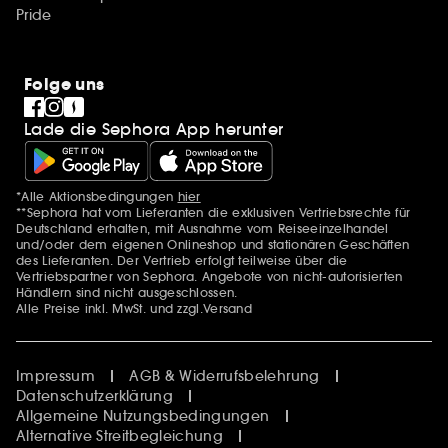
Pride
Folge uns
Lade die Sephora App herunter
*Alle Aktionsbedingungen
hier
Zusätzlich Erwähnungen
**Sephora hat vom Lieferanten die exklusiven Vertriebsrechte für
Deutschland erhalten, mit Ausnahme vom Reiseeinzelhandel
und/oder dem eigenen Onlineshop und stationären Geschäften
des Lieferanten. Der Vertrieb erfolgt teilweise über die
Vertriebspartner von Sephora. Angebote von nicht-autorisierten
Händlern sind nicht ausgeschlossen.
Alle Preise inkl. MwSt. und zzgl.Versand
Impressum
AGB & Widerrufsbelehrung
Datenschutzerklärung
Allgemeine Nutzungsbedingungen
Alternative Streitbegleichung