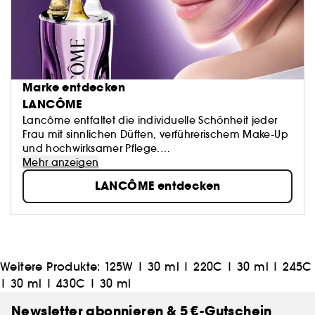
Marke entdecken
LANCÔME
Lancôme entfaltet die individuelle Schönheit jeder
Frau mit sinnlichen Düften, verführerischem Make-Up
und hochwirksamer Pflege.
Unsere Produkte, von ikonischen Parfums bis zu
Mehr anzeigen
innovativen Seren, versehen mit edelsten
LANCÔME entdecken
Inhaltsstoffen ausgewählt von Experten, bringen
nicht nur äußere Strahlkraft, sondern auch inneres
Glück hervor. Denn für Lancôme ist Glück die
attraktivste Form der Schönheit – lasse deine
Schönheit erblühen und erlebe wahre Freude!
Weitere Produkte:
125W | 30 ml
|
220C | 30 ml
|
245C
| 30 ml
|
430C | 30 ml
Newsletter abonnieren & 5 €-Gutschein