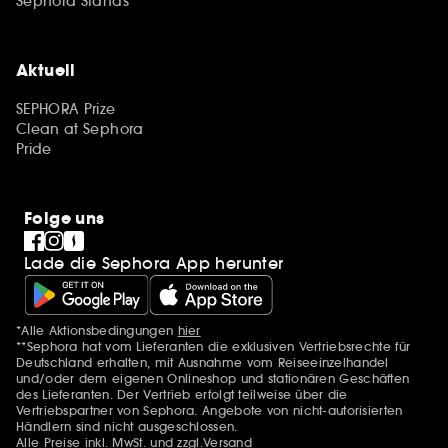
Sephora Stands
Aktuell
SEPHORA Prize
Clean at Sephora
Pride
Folge uns
Lade die Sephora App herunter
*Alle Aktionsbedingungen
hier
Zusätzlich Erwähnungen
**Sephora hat vom Lieferanten die exklusiven Vertriebsrechte für
Deutschland erhalten, mit Ausnahme vom Reiseeinzelhandel
und/oder dem eigenen Onlineshop und stationären Geschäften
des Lieferanten. Der Vertrieb erfolgt teilweise über die
Vertriebspartner von Sephora. Angebote von nicht-autorisierten
Händlern sind nicht ausgeschlossen.
Alle Preise inkl. MwSt. und zzgl.Versand