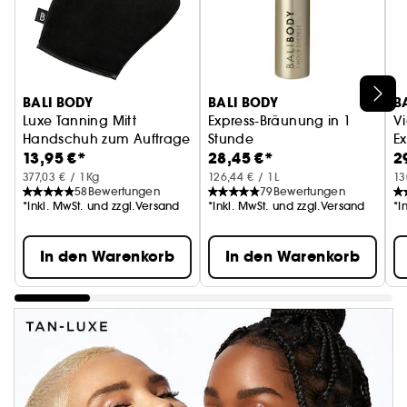
BALI BODY
BALI BODY
B
Luxe Tanning Mitt
Express-Bräunung in 1
Vi
Handschuh zum Auftragen von Selbstbräuner
Stunde
Ex
13,95 €*
28,45 €*
2
377,03 € / 1Kg
126,44 € / 1L
13
58
Bewertungen
79
Bewertungen
*Inkl. MwSt. und zzgl.Versand
*Inkl. MwSt. und zzgl.Versand
*I
In den Warenkorb
In den Warenkorb