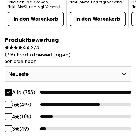
Erhältlich in 2 Größen
*Inkl. MwSt. und zzgl.Versand
Er
*Inkl. MwSt. und zzgl.Versand
*I
In den Warenkorb
In den Warenkorb
Produktbewertung
4.2/5
(755 Produktbewertungen)
Sortieren nach
Neueste
Alle (755)
5
(497)
4
(105)
3
(49)