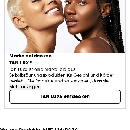
Marke entdecken
TAN LUXE
Tan-Luxe ist eine Marke, die aus
Selbstbräunungsprodukten für Gesicht und Körper
besteht. Die Produkte sind so konzipiert, dass sie
einen natürlichen Glanz und eine natürliche Farbe
Mehr anzeigen
ohne Streifen oder Gerüche bieten.
TAN LUXE entdecken
Weitere Produkte:
MEDIUM/DARK