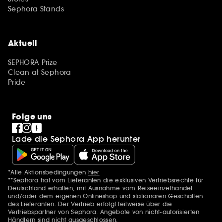
Sephora Stands
Aktuell
SEPHORA Prize
Clean at Sephora
Pride
Folge uns
Lade die Sephora App herunter
*Alle Aktionsbedingungen
hier
Zusätzlich Erwähnungen
**Sephora hat vom Lieferanten die exklusiven Vertriebsrechte für
Deutschland erhalten, mit Ausnahme vom Reiseeinzelhandel
und/oder dem eigenen Onlineshop und stationären Geschäften
des Lieferanten. Der Vertrieb erfolgt teilweise über die
Vertriebspartner von Sephora. Angebote von nicht-autorisierten
Händlern sind nicht ausgeschlossen.