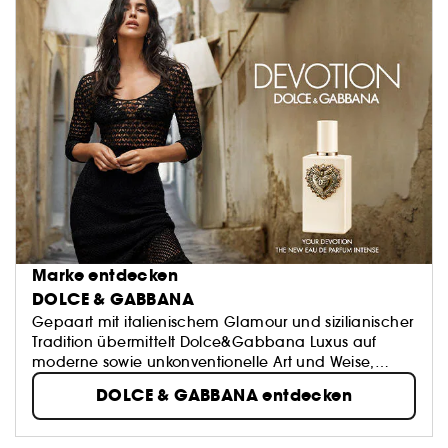
Marke entdecken
DOLCE & GABBANA
Gepaart mit italienischem Glamour und sizilianischer
Tradition übermittelt Dolce&Gabbana Luxus auf
moderne sowie unkonventionelle Art und Weise,
indem Innovationen mit einem mediterranen Flair
DOLCE & GABBANA entdecken
kombiniert werden. Dolce&Gabbana überträgt den
Glamour der Laufsteg-Kollektionen in sinnliche
Duftkreationen – stets inspiriert von den mediterranen