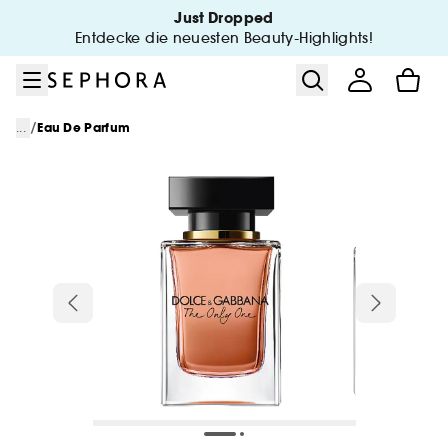
Zum Menü
Zum Hauptinhalt
Zur Fußzeile
Just Dropped
Entdecke die neuesten Beauty-Highlights!
/
...
Eau De Parfum