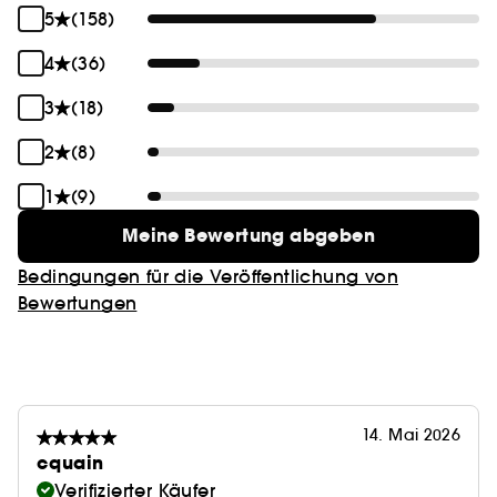
5
(158)
Umarmung.
4
(36)
3
(18)
2
(8)
1
(9)
Meine Bewertung abgeben
Bedingungen für die Veröffentlichung von
Bewertungen
14. Mai 2026
cquain
Verifizierter Käufer