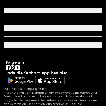
FAQ
Kontakt
Dein Sephora
Lieferservices
Retoure & Rückerstattung
Mein Konto
Zahlungsmethoden
Sephora Unlimited
Über Sephora
Geschenkkarte
Cookie Einstellungen
Über uns
Karriere
Aktuell
International
Stores
SEPHORA Prize
Sephora Stands
Clean at Sephora
Folge uns
Pride
Lade die Sephora App herunter
*Alle Aktionsbedingungen
hier
Zusätzlich Erwähnungen
**Sephora hat vom Lieferanten die exklusiven Vertriebsrechte für
Deutschland erhalten, mit Ausnahme vom Reiseeinzelhandel
und/oder dem eigenen Onlineshop und stationären Geschäften
des Lieferanten. Der Vertrieb erfolgt teilweise über die