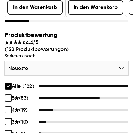
• 3 neue Farbtöne in einer limitierten Edition
In den Warenkorb
In den Warenkorb
Produktbewertung
4.4/5
(122 Produktbewertungen)
Sortieren nach
Neueste
Alle (122)
5
(83)
4
(19)
3
(10)