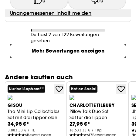
0
0
Unangemessenen Inhalt melden
Du hast 2 von 122 Bewertungen
gesehen
Mehr Bewertungen anzeigen
Andere kauften auch
Nur bei Sephora**
Hot on Social
GISOU
CHARLOTTE TILBURY
S
The Mini Lip Collectibles
Pillow Talk Duo Set
Ul
Set mit drei Lippenölen
Set für die Lippen
Li
34,95 €*
27,95 €*
3
Si
3.883,33 € / 1L
18.633,33 € / 1Kg
6
Bewertungen
617
Bewertungen
*I