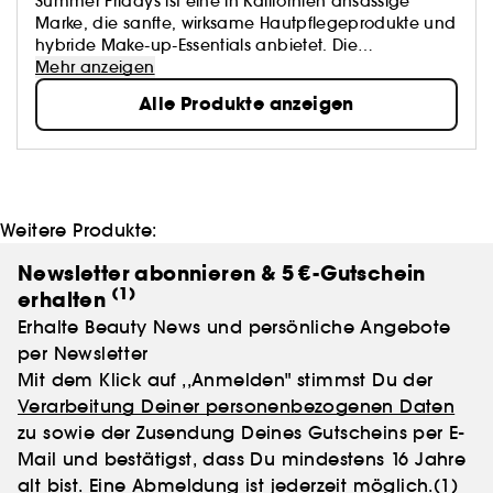
Summer Fridays ist eine in Kalifornien ansässige
Marke, die sanfte, wirksame Hautpflegeprodukte und
hybride Make-up-Essentials anbietet. Die
preisgekrönten Formeln machen die tägliche Pflege
Mehr anzeigen
zum Kinderspiel und lassen die Haut strahlen, sodass
Alle Produkte anzeigen
sich jeder Tag wie ein Sommerfreitag anfühlt.
Weitere Produkte:
Newsletter abonnieren & 5 €-Gutschein
(1)
erhalten
Erhalte Beauty News und persönliche Angebote
per Newsletter
Mit dem Klick auf ,,Anmelden" stimmst Du der
Verarbeitung Deiner personenbezogenen Daten
zu sowie der Zusendung Deines Gutscheins per E-
Mail und bestätigst, dass Du mindestens 16 Jahre
alt bist. Eine Abmeldung ist jederzeit möglich.
(1)