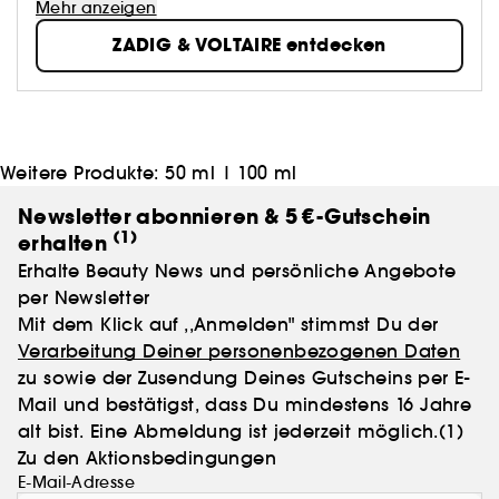
lässiger Luxus, ein Mix aus hochwertigen Materialien
Mehr anzeigen
wie Kaschmir, Leder, Seide – gepaart mit coolen,
ZADIG & VOLTAIRE entdecken
alltagstauglichen Schnitten. Doch Z&V ist vielmehr
als nur eine Modemarke – IT’S A STATE OF MIND. Eine
Lebensart. Die Marke hat Rock im Blut. Die Kunst ist
ihre inspirative Quelle. Paris lebt als Kultstadt in ihrem
Herzen.
Weitere Produkte:
50 ml
|
100 ml
Newsletter abonnieren & 5 €-Gutschein
(1)
erhalten
Erhalte Beauty News und persönliche Angebote
per Newsletter
Mit dem Klick auf ,,Anmelden" stimmst Du der
Verarbeitung Deiner personenbezogenen Daten
zu sowie der Zusendung Deines Gutscheins per E-
Mail und bestätigst, dass Du mindestens 16 Jahre
alt bist. Eine Abmeldung ist jederzeit möglich.
(1)
Zu den Aktionsbedingungen
E-Mail-Adresse