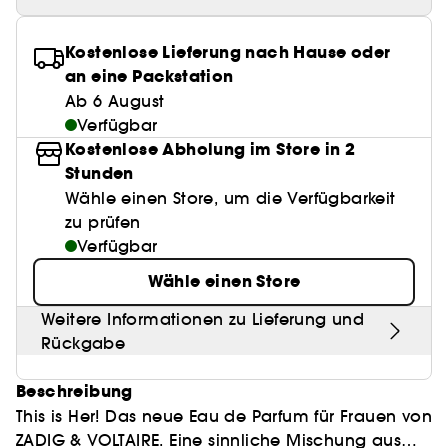
Anspitzer
Clean Gesichtspflege
BB & CC Cream
Lashes
Best Skin Ever Shade Finder
Parfums unter 50 €
High-Performance Haarpflege
Make-up
Sensible Haut
Locken Definition
Make-up Trends
Pflege Trends
Kopfhautpeeling
Pinzette
Aquatischer Duft
Nagelknipser
Clean Parfum
Kostenlose Lieferung nach Hause oder
Paletten
Eyeliner
Duft Layering
Hair Styling
Hautpflege
Rötungen
Feuchtigkeit
an eine Packstation
Holziger Duft
Alles anzeigen
Alles anzeigen
Mattierendes Papier
Clean Haarpflege
Ab 6 August
Parfum-Highlights
Hair back to School
Pigmentflecken
Sonnenschutz
Verfügbar
Würziger Duft
Make it last
Skincare meets Makeup
Kostenlose Abholung im Store in 2
Duft Neuheiten
Kopfhautpflege
Poren
Glanz & Glättung
Stunden
Skincare meets Makeup
Skin Longevity
Düfte der Saison
Haarpflege unter 25€
Wähle einen Store, um die Verfügbarkeit
Gefärbtes Haar
Make-up Routine
Self-Care Moment
zu prüfen
Haarpflege Beststeller
Verfügbar
Make-up Must-haves
Hol dir den Glow!
Wähle einen Store
Find your favourite finish
Hautpflege unter 30 €
Weitere Informationen zu Lieferung und
Rückgabe
Instant Lip Love
Clinical Skincare
Beschreibung
This is Her! Das neue Eau de Parfum für Frauen von
ZADIG & VOLTAIRE. Eine sinnliche Mischung aus