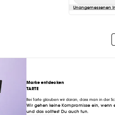
Unangemessenen In
Marke entdecken
TARTE
Bei Tarte glauben wir daran, dass man in der 
freundlich sein muss. Wir glauben an hohe Leist
Wir gehen keine Kompromisse ein, wenn e
Schaffen UND die Kraft der Inhaltsstoffe.
und das solltest Du auch tun.