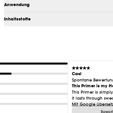
Anwendung
Inhaltsstoffe
Casl
Spontane Bewertun
This Primer is my H
This Primer is simpl
it lasts through sweat
Mit Google überset
Bewert