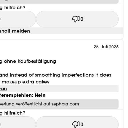
 hilfreich?
0
0
halt melden
25. Juli 2026
g ohne Kaufbestätigung
y and instead of smoothing imperfections it does
s makeup extra cakey
zen
terempfehlen: Nein
ertung veröffentlicht auf sephora.com
 hilfreich?
0
0