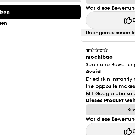
War diese Bewertung
eben
gen
Unangemessenen In
mochibao
Spontane Bewertun
Avoid
Dried skin instantl
the opposite make
Mit Google überset
Dieses Produkt wei
Bew
War diese Bewertung