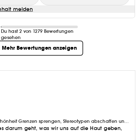
halt melden
Du hast 2 von 1279 Bewertungen
gesehen
Mehr Bewertungen anzeigen
Schönheit Grenzen sprengen, Stereotypen abschaffen und
ung UND Natürlichkeit. Wir glauben an das künstlerische
s darum geht, was wir uns auf die Haut geben,