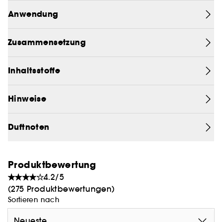
Die leichte, nicht fettende Formel zieht schnell ein
Anwendung
und enthält antioxidantienreiches Argan-, Oliven-
und Avocadoöl, das trockene Bereiche beruhigt
Zusammensetzung
und die Hauttextur und Ausstrahlung verbessert.
Inhaltsstoffe
Hinweise
Duftnoten
Produktbewertung
4.2/5
(275 Produktbewertungen)
Sortieren nach
Neueste