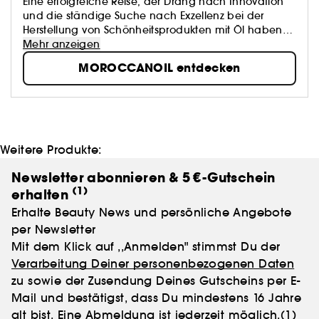
Eine erfolgreiche Reise, der Drang nach Innovation
und die ständige Suche nach Exzellenz bei der
Herstellung von Schönheitsprodukten mit Öl haben
eine Marke geprägt, die inzwischen zu einer Ikone
Mehr anzeigen
geworden ist: Moroccanoil.
MOROCCANOIL entdecken
Weitere Produkte:
Newsletter abonnieren & 5 €-Gutschein
(1)
erhalten
Erhalte Beauty News und persönliche Angebote
per Newsletter
Mit dem Klick auf ,,Anmelden" stimmst Du der
Verarbeitung Deiner personenbezogenen Daten
zu sowie der Zusendung Deines Gutscheins per E-
Mail und bestätigst, dass Du mindestens 16 Jahre
alt bist. Eine Abmeldung ist jederzeit möglich.
(1)