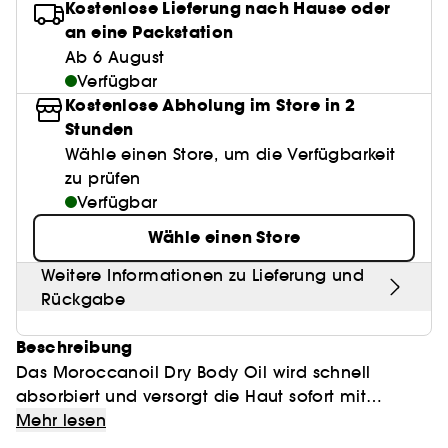
Anspitzer
Clean Gesichtspflege
Kostenlose Lieferung nach Hause oder
BB & CC Cream
Lashes
Best Skin Ever Shade Finder
Parfums unter 50 €
High-Performance Haarpflege
Make-up
Sensible Haut
Locken Definition
an eine Packstation
Make-up Trends
Pflege Trends
Kopfhautpeeling
Pinzette
Aquatischer Duft
Nagelknipser
Clean Parfum
Paletten
Ab 6 August
Eyeliner
Duft Layering
Hair Styling
Hautpflege
Rötungen
Feuchtigkeit
Verfügbar
Holziger Duft
Alles anzeigen
Alles anzeigen
Mattierendes Papier
Clean Haarpflege
Kostenlose Abholung im Store in 2
Parfum-Highlights
Hair back to School
Pigmentflecken
Sonnenschutz
Würziger Duft
Stunden
Make it last
Skincare meets Makeup
Duft Neuheiten
Kopfhautpflege
Wähle einen Store, um die Verfügbarkeit
Poren
Glanz & Glättung
Skincare meets Makeup
Skin Longevity
zu prüfen
Düfte der Saison
Haarpflege unter 25€
Verfügbar
Gefärbtes Haar
Make-up Routine
Self-Care Moment
Wähle einen Store
Haarpflege Beststeller
Make-up Must-haves
Hol dir den Glow!
Weitere Informationen zu Lieferung und
Rückgabe
Find your favourite finish
Hautpflege unter 30 €
Beschreibung
Instant Lip Love
Clinical Skincare
Das Moroccanoil Dry Body Oil wird schnell
absorbiert und versorgt die Haut sofort mit
Feuchtigkeit.
Mehr lesen