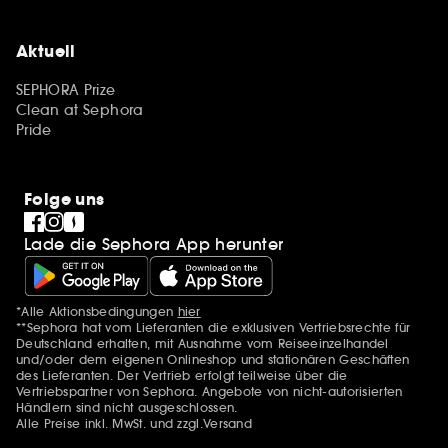
Aktuell
SEPHORA Prize
Clean at Sephora
Pride
Folge uns
Lade die Sephora App herunter
*Alle Aktionsbedingungen
hier
Zusätzlich Erwähnungen
**Sephora hat vom Lieferanten die exklusiven Vertriebsrechte für
Deutschland erhalten, mit Ausnahme vom Reiseeinzelhandel
und/oder dem eigenen Onlineshop und stationären Geschäften
des Lieferanten. Der Vertrieb erfolgt teilweise über die
Vertriebspartner von Sephora. Angebote von nicht-autorisierten
Händlern sind nicht ausgeschlossen.
Alle Preise inkl. MwSt. und zzgl.Versand