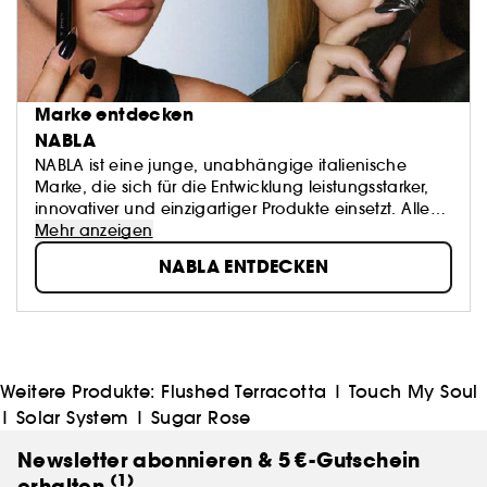
Marke entdecken
NABLA
NABLA ist eine junge, unabhängige italienische
Marke, die sich für die Entwicklung leistungsstarker,
innovativer und einzigartiger Produkte einsetzt. Alle
NABLA-Produkte werden mit den besten veganen
Mehr anzeigen
und tierversuchsfreien Inhaltsstoffen und den
NABLA ENTDECKEN
fortschrittlichsten Technologien hergestellt, um den
Ausdruck Deines eigenen Stils zu fördern!
Weitere Produkte:
Flushed Terracotta
|
Touch My Soul
|
Solar System
|
Sugar Rose
Newsletter abonnieren & 5 €-Gutschein
(1)
erhalten