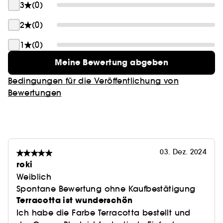
Soft Nude: Sanftes Nude.
3
(0)
Flushed Terracotta: Terracotta-Nude.
2
(0)
Touch My Soul: Pfirsichfarbenes Rot.
Berry Nude: Beerenfarbenes Nude.
1
(0)
Meine Bewertung abgeben
Bedingungen für die Veröffentlichung von
Bewertungen
03. Dez. 2024
roki
Weiblich
Spontane Bewertung ohne Kaufbestätigung
Terracotta ist wunderschön
Ich habe die Farbe Terracotta bestellt und