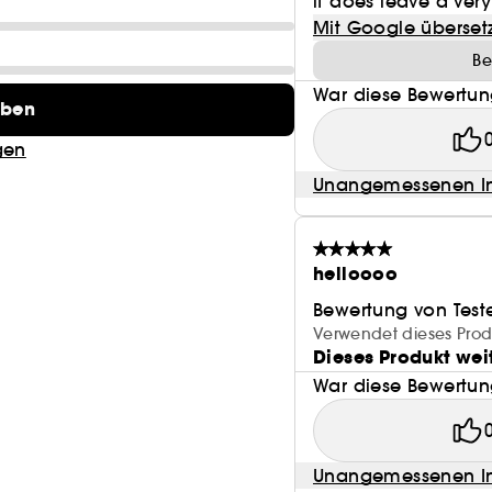
it does leave a very
Mit Google überset
Be
War diese Bewertung
eben
gen
Unangemessenen In
helloooo
Bewertung von Test
Verwendet dieses Prod
Dieses Produkt wei
War diese Bewertung
Unangemessenen In