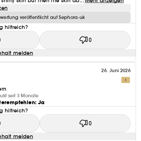
 shiny skin but then the skin ab...
Mehr anzeigen
zen
wertung veröffentlicht auf Sephora-uk
 hilfreich?
0
0
halt melden
26. Juni 2026
ern
ukt seit 3 Monate
terempfehlen: Ja
 hilfreich?
0
0
halt melden