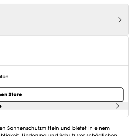
üfen
nen Store
e
r den Sonnenschutzmitteln und bietet in einem
chtigkeit, Linderung und Schutz vor schädlichen