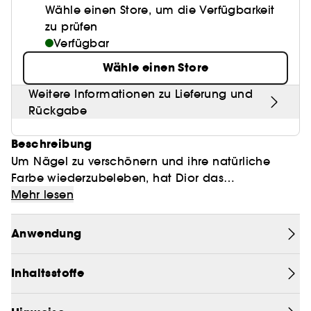
Wähle einen Store, um die Verfügbarkeit
zu prüfen
Verfügbar
Wähle einen Store
Weitere Informationen zu Lieferung und
Rückgabe
Beschreibung
Um Nägel zu verschönern und ihre natürliche
Farbe wiederzubeleben, hat Dior das
Nagelpflegeprodukt Dior Nail Glow entwickelt,
Mehr lesen
welches die Nägel bereits bei einer einzigen
Anwendung dezent tönt. Dank einem sofortigen
Anwendung
French Manicure-Effekt werden Ihre Nägel mit
einem glänzenden Finish und einem
Inhaltsstoffe
abgerundeten Effekt veredelt.