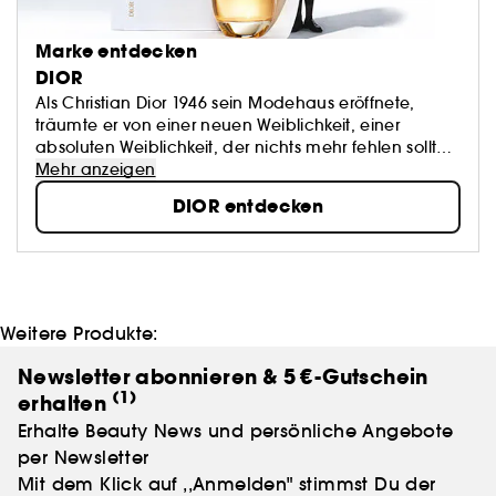
Marke entdecken
DIOR
Als Christian Dior 1946 sein Modehaus eröffnete,
träumte er von einer neuen Weiblichkeit, einer
absoluten Weiblichkeit, der nichts mehr fehlen sollte.
Heute unterstreicht die Maison Dior durch Kleider und
Mehr anzeigen
Accessoires, Düfte und Lippenstifte sowie durch eine
DIOR entdecken
höchst anspruchsvolle Hautpflege die Schönheit der
Frauen, der sie Ausstrahlung und Modernität verleiht.
Weitere Produkte:
Newsletter abonnieren & 5 €-Gutschein
(1)
erhalten
Erhalte Beauty News und persönliche Angebote
per Newsletter
Mit dem Klick auf ,,Anmelden" stimmst Du der