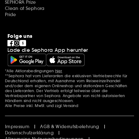
SEPHORA Prize
Clean at Sephora
Pride
Folge uns
Lade die Sephora App herunter
*Alle Aktionsbedingungen
hier
Zusätzlich Erwähnungen
**Sephora hat vom Lieferanten die exklusiven Vertriebsrechte für
Deutschland erhalten, mit Ausnahme vom Reiseeinzelhandel
und/oder dem eigenen Onlineshop und stationären Geschäften
des Lieferanten. Der Vertrieb erfolgt teilweise über die
Vertriebspartner von Sephora. Angebote von nicht-autorisierten
Händlern sind nicht ausgeschlossen.
Alle Preise inkl. MwSt. und zzgl.Versand
Impressum
AGB & Widerrufsbelehrung
Datenschutzerklärung
Allgemeine Nutzungsbedingungen