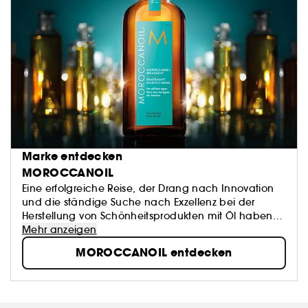
Marke entdecken
MOROCCANOIL
Eine erfolgreiche Reise, der Drang nach Innovation
und die ständige Suche nach Exzellenz bei der
Herstellung von Schönheitsprodukten mit Öl haben
eine Marke geprägt, die inzwischen zu einer Ikone
Mehr anzeigen
geworden ist: Moroccanoil.
MOROCCANOIL entdecken