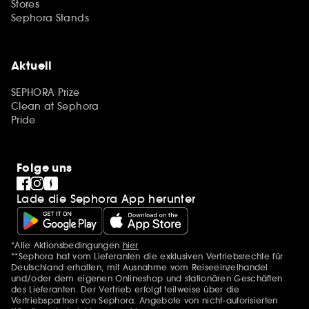
Stores
Sephora Stands
Aktuell
SEPHORA Prize
Clean at Sephora
Pride
Folge uns
Lade die Sephora App herunter
*Alle Aktionsbedingungen
hier
Zusätzlich Erwähnungen
**Sephora hat vom Lieferanten die exklusiven Vertriebsrechte für
Deutschland erhalten, mit Ausnahme vom Reiseeinzelhandel
und/oder dem eigenen Onlineshop und stationären Geschäften
des Lieferanten. Der Vertrieb erfolgt teilweise über die
Vertriebspartner von Sephora. Angebote von nicht-autorisierten