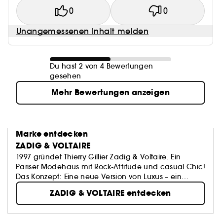
0
0
Unangemessenen Inhalt melden
Du hast 2 von 4 Bewertungen
gesehen
Mehr Bewertungen anzeigen
Marke entdecken
ZADIG & VOLTAIRE
1997 gründet Thierry Gillier Zadig & Voltaire. Ein
Pariser Modehaus mit Rock-Attitude und casual Chic!
Das Konzept: Eine neue Version von Luxus – ein
lässiger Luxus, ein Mix aus hochwertigen Materialien
ZADIG & VOLTAIRE entdecken
wie Kaschmir, Leder, Seide – gepaart mit coolen,
alltagstauglichen Schnitten. Doch Z&V ist vielmehr
als nur eine Modemarke – IT’S A STATE OF MIND. Eine