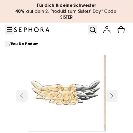
Zum Menü
Zum Hauptinhalt
Zur Fußzeile
Für dich & deine Schwester
40%
auf dein 2. Produkt zum Sisters' Day* Code:
SISTER
/
...
Eau De Parfum