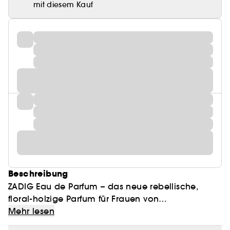
mit diesem Kauf
Beschreibung
ZADIG Eau de Parfum – das neue rebellische,
floral-holzige Parfum für Frauen von
ZADIG&VOLTAIRE
Mehr lesen
Befreie deinen Geist mit ZADIG, dem neuesten