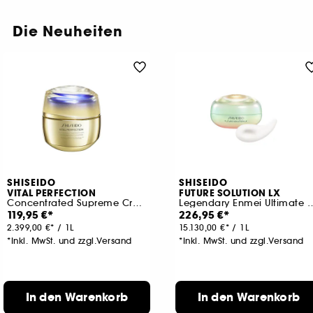
Die Neuheiten
SHISEIDO
SHISEIDO
VITAL PERFECTION
FUTURE SOLUTION LX
Concentrated Supreme Cream
Legendary Enmei Ultimate Bri
119,95 €
226,95 €
2.399,00 €
/
1L
15.130,00 €
/
1L
*Inkl. MwSt. und zzgl.Versand
*Inkl. MwSt. und zzgl.Versand
In den Warenkorb
In den Warenkorb