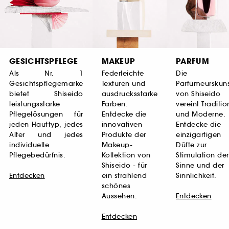
GESICHTSPFLEGE
MAKEUP
PARFUM
Als Nr. 1
Federleichte
Die
Gesichtspflegemarke
Texturen und
Parfümeurskun
bietet Shiseido
ausdrucksstarke
von Shiseido
leistungsstarke
Farben.
vereint Traditio
Pflegelösungen für
Entdecke die
und Moderne.
jeden Hauttyp, jedes
innovativen
Entdecke die
Alter und jedes
Produkte der
einzigartigen
individuelle
Makeup-
Düfte zur
Pflegebedürfnis.
Kollektion von
Stimulation der
Shiseido - für
Sinne und der
Entdecken
ein strahlend
Sinnlichkeit.
schönes
Aussehen.
Entdecken
Entdecken