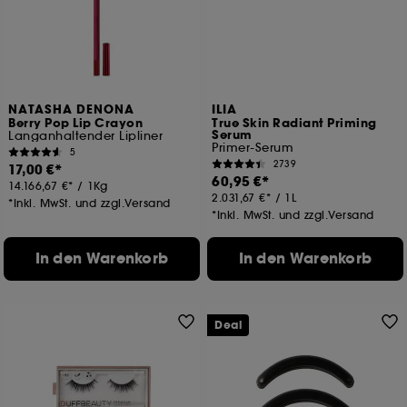
NATASHA DENONA
ILIA
Berry Pop Lip Crayon
True Skin Radiant Priming
Serum
Langanhaltender Lipliner
Primer-Serum
5
2739
17,00 €
60,95 €
14.166,67 €
/
1Kg
2.031,67 €
/
1L
*Inkl. MwSt. und zzgl.Versand
*Inkl. MwSt. und zzgl.Versand
In den Warenkorb
In den Warenkorb
Deal