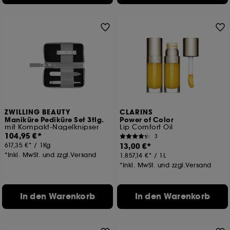
ZWILLING BEAUTY
CLARINS
Maniküre Pediküre Set 3tlg.
Power of Color
mit Kompakt-Nagelknipser
Lip Comfort Oil
104,95 €
3
617,35 €
/
1Kg
13,00 €
*Inkl. MwSt. und zzgl.Versand
1.857,14 €
/
1L
*Inkl. MwSt. und zzgl.Versand
In den Warenkorb
In den Warenkorb