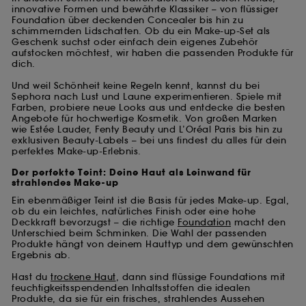
innovative Formen und bewährte Klassiker – von flüssiger
Foundation über deckenden Concealer bis hin zu
schimmernden Lidschatten. Ob du ein Make-up-Set als
Geschenk suchst oder einfach dein eigenes Zubehör
aufstocken möchtest, wir haben die passenden Produkte für
dich.
Und weil Schönheit keine Regeln kennt, kannst du bei
Sephora nach Lust und Laune experimentieren. Spiele mit
Farben, probiere neue Looks aus und entdecke die besten
Angebote für hochwertige Kosmetik. Von großen Marken
wie Estée Lauder, Fenty Beauty und L’Oréal Paris bis hin zu
exklusiven Beauty-Labels – bei uns findest du alles für dein
perfektes Make-up-Erlebnis.
Der perfekte Teint: Deine Haut als Leinwand für
strahlendes Make-up
Ein ebenmäßiger Teint ist die Basis für jedes Make-up. Egal,
ob du ein leichtes, natürliches Finish oder eine hohe
Deckkraft bevorzugst – die richtige
Foundation
macht den
Unterschied beim Schminken. Die Wahl der passenden
Produkte hängt von deinem Hauttyp und dem gewünschten
Ergebnis ab.
Hast du
trockene Haut
, dann sind flüssige Foundations mit
feuchtigkeitsspendenden Inhaltsstoffen die idealen
Produkte, da sie für ein frisches, strahlendes Aussehen