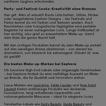
sanfteren Lipgloss entscheiden.
Party- und Festival-Looks: Kreativität ohne Grenzen
Hier gilt: Alles ist erlaubt! Bunte Lidschatten, Glitzer, Sticker
oder ausgefallene Eyeliner-Designs – bei Festivals und
Partys kannst du mit Farben und Texturen spielen. Auch
Neonfarben oder holografische Highlighter sind perfekte
Begleiter für einen aufregenden Look. Lange Haltbarkeit ist
hier wichtig, also greif zu wasserfestem Make-up, damit
dein Style die ganze Nacht hält.
Mit den richtigen Produkten kannst du dein Make-up perfekt
auf den jeweiligen Anlass abstimmen – von dezent bis
dramatisch, von klassisch bis extravagant. Erlaubt ist, was
dir gefällt!
Die besten Make-up-Marken bei Sephora
Ob luxuriöse High-End-Labels oder angesagte Trendmarken
– bei Sephora findest du eine vielfältige Auswahl an Make-
up-Brands, die für Qualität und Innovation stehen.
Luxus-Marken wie
Lancôme
,
Estée Lauder
und
Yves Saint
Laurent
bieten erstklassige Produkte wie deckende
Foundations, lang anhaltende Lippenstifte und
volumengebende Mascaras – ideal für elegante Looks.
Trendsetter-Labels wie
Fenty Beauty
,
Huda Beauty
und