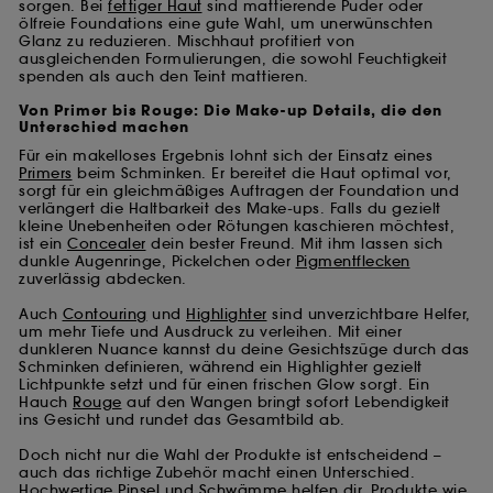
sorgen. Bei
fettiger Haut
sind mattierende Puder oder
ölfreie Foundations eine gute Wahl, um unerwünschten
Glanz zu reduzieren. Mischhaut profitiert von
ausgleichenden Formulierungen, die sowohl Feuchtigkeit
spenden als auch den Teint mattieren.
Von Primer bis Rouge: Die Make-up Details, die den
Unterschied machen
Für ein makelloses Ergebnis lohnt sich der Einsatz eines
Primers
beim Schminken. Er bereitet die Haut optimal vor,
sorgt für ein gleichmäßiges Auftragen der Foundation und
verlängert die Haltbarkeit des Make-ups. Falls du gezielt
kleine Unebenheiten oder Rötungen kaschieren möchtest,
ist ein
Concealer
dein bester Freund. Mit ihm lassen sich
dunkle Augenringe, Pickelchen oder
Pigmentflecken
zuverlässig abdecken.
Auch
Contouring
und
Highlighter
sind unverzichtbare Helfer,
um mehr Tiefe und Ausdruck zu verleihen. Mit einer
dunkleren Nuance kannst du deine Gesichtszüge durch das
Schminken definieren, während ein Highlighter gezielt
Lichtpunkte setzt und für einen frischen Glow sorgt. Ein
Hauch
Rouge
auf den Wangen bringt sofort Lebendigkeit
ins Gesicht und rundet das Gesamtbild ab.
Doch nicht nur die Wahl der Produkte ist entscheidend –
auch das richtige Zubehör macht einen Unterschied.
Hochwertige
Pinsel und Schwämme
helfen dir, Produkte wie