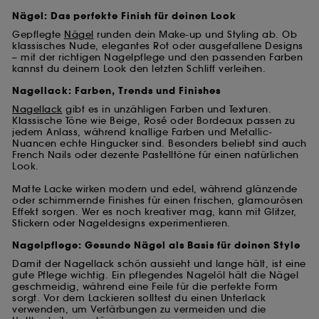
Nägel: Das perfekte Finish für deinen Look
Gepflegte
Nägel
runden dein Make-up und Styling ab. Ob
klassisches Nude, elegantes Rot oder ausgefallene Designs
– mit der richtigen Nagelpflege und den passenden Farben
kannst du deinem Look den letzten Schliff verleihen.
Nagellack: Farben, Trends und Finishes
Nagellack
gibt es in unzähligen Farben und Texturen.
Klassische Töne wie Beige, Rosé oder Bordeaux passen zu
jedem Anlass, während knallige Farben und Metallic-
Nuancen echte Hingucker sind. Besonders beliebt sind auch
French Nails oder dezente Pastelltöne für einen natürlichen
Look.
Matte Lacke wirken modern und edel, während glänzende
oder schimmernde Finishes für einen frischen, glamourösen
Effekt sorgen. Wer es noch kreativer mag, kann mit Glitzer,
Stickern oder Nageldesigns experimentieren.
Nagelpflege: Gesunde Nägel als Basis für deinen Style
Damit der Nagellack schön aussieht und lange hält, ist eine
gute Pflege wichtig. Ein pflegendes Nagelöl hält die Nägel
geschmeidig, während eine Feile für die perfekte Form
sorgt. Vor dem Lackieren solltest du einen Unterlack
verwenden, um Verfärbungen zu vermeiden und die