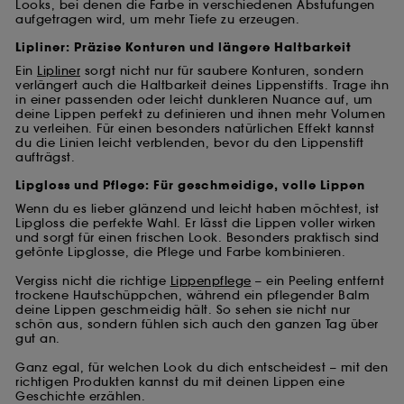
Looks, bei denen die Farbe in verschiedenen Abstufungen
aufgetragen wird, um mehr Tiefe zu erzeugen.
Lipliner: Präzise Konturen und längere Haltbarkeit
Ein
Lipliner
sorgt nicht nur für saubere Konturen, sondern
verlängert auch die Haltbarkeit deines Lippenstifts. Trage ihn
in einer passenden oder leicht dunkleren Nuance auf, um
deine Lippen perfekt zu definieren und ihnen mehr Volumen
zu verleihen. Für einen besonders natürlichen Effekt kannst
du die Linien leicht verblenden, bevor du den Lippenstift
aufträgst.
Lipgloss und Pflege: Für geschmeidige, volle Lippen
Wenn du es lieber glänzend und leicht haben möchtest, ist
Lipgloss die perfekte Wahl. Er lässt die Lippen voller wirken
und sorgt für einen frischen Look. Besonders praktisch sind
getönte Lipglosse, die Pflege und Farbe kombinieren.
Vergiss nicht die richtige
Lippenpflege
– ein Peeling entfernt
trockene Hautschüppchen, während ein pflegender Balm
deine Lippen geschmeidig hält. So sehen sie nicht nur
schön aus, sondern fühlen sich auch den ganzen Tag über
gut an.
Ganz egal, für welchen Look du dich entscheidest – mit den
richtigen Produkten kannst du mit deinen Lippen eine
Geschichte erzählen.