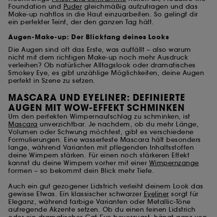
Foundation und
Puder
gleichmäßig aufzutragen und das
Make-up nahtlos in die Haut einzuarbeiten. So gelingt dir
ein perfekter Teint, der den ganzen Tag hält.
Augen-Make-up: Der Blickfang deines Looks
Die Augen sind oft das Erste, was auffällt – also warum
nicht mit dem richtigen Make-up noch mehr Ausdruck
verleihen? Ob natürlicher Alltagslook oder dramatisches
Smokey Eye, es gibt unzählige Möglichkeiten, deine Augen
perfekt in Szene zu setzen.
MASCARA UND EYELINER: DEFINIERTE
AUGEN MIT WOW-EFFEKT SCHMINKEN
Um den perfekten Wimpernaufschlag zu schminken, ist
Mascara
unverzichtbar. Je nachdem, ob du mehr Länge,
Volumen oder Schwung möchtest, gibt es verschiedene
Formulierungen. Eine wasserfeste Mascara hält besonders
lange, während Varianten mit pflegenden Inhaltsstoffen
deine Wimpern stärken. Für einen noch stärkeren Effekt
kannst du deine Wimpern vorher mit einer
Wimpernzange
formen – so bekommt dein Blick mehr Tiefe.
Auch ein gut gezogener Lidstrich verleiht deinem Look das
gewisse Etwas. Ein klassischer schwarzer
Eyeliner
sorgt für
Eleganz, während farbige Varianten oder Metallic-Töne
aufregende Akzente setzen. Ob du einen feinen Lidstrich