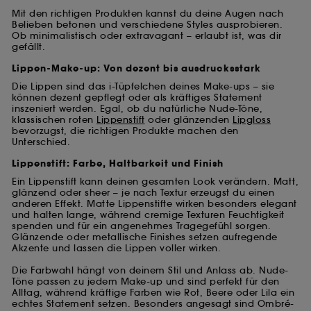
Mit den richtigen Produkten kannst du deine Augen nach
Belieben betonen und verschiedene Styles ausprobieren.
Ob minimalistisch oder extravagant – erlaubt ist, was dir
gefällt.
Lippen-Make-up: Von dezent bis ausdrucksstark
Die Lippen sind das i-Tüpfelchen deines Make-ups – sie
können dezent gepflegt oder als kräftiges Statement
inszeniert werden. Egal, ob du natürliche Nude-Töne,
klassischen roten
Lippenstift
oder glänzenden
Lipgloss
bevorzugst, die richtigen Produkte machen den
Unterschied.
Lippenstift: Farbe, Haltbarkeit und Finish
Ein Lippenstift kann deinen gesamten Look verändern. Matt,
glänzend oder sheer – je nach Textur erzeugst du einen
anderen Effekt. Matte Lippenstifte wirken besonders elegant
und halten lange, während cremige Texturen Feuchtigkeit
spenden und für ein angenehmes Tragegefühl sorgen.
Glänzende oder metallische Finishes setzen aufregende
Akzente und lassen die Lippen voller wirken.
Die Farbwahl hängt von deinem Stil und Anlass ab. Nude-
Töne passen zu jedem Make-up und sind perfekt für den
Alltag, während kräftige Farben wie Rot, Beere oder Lila ein
echtes Statement setzen. Besonders angesagt sind Ombré-