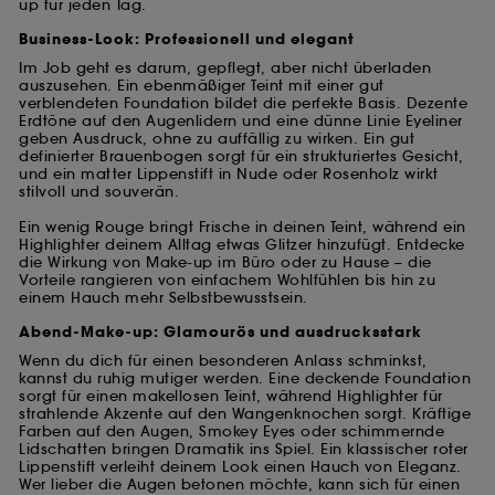
up für jeden Tag.
Business-Look: Professionell und elegant
Im Job geht es darum, gepflegt, aber nicht überladen
auszusehen. Ein ebenmäßiger Teint mit einer gut
verblendeten Foundation bildet die perfekte Basis. Dezente
Erdtöne auf den Augenlidern und eine dünne Linie Eyeliner
geben Ausdruck, ohne zu auffällig zu wirken. Ein gut
definierter Brauenbogen sorgt für ein strukturiertes Gesicht,
und ein matter Lippenstift in Nude oder Rosenholz wirkt
stilvoll und souverän.
Ein wenig Rouge bringt Frische in deinen Teint, während ein
Highlighter deinem Alltag etwas Glitzer hinzufügt. Entdecke
die Wirkung von Make-up im Büro oder zu Hause – die
Vorteile rangieren von einfachem Wohlfühlen bis hin zu
einem Hauch mehr Selbstbewusstsein.
Abend-Make-up: Glamourös und ausdrucksstark
Wenn du dich für einen besonderen Anlass schminkst,
kannst du ruhig mutiger werden. Eine deckende Foundation
sorgt für einen makellosen Teint, während Highlighter für
strahlende Akzente auf den Wangenknochen sorgt. Kräftige
Farben auf den Augen, Smokey Eyes oder schimmernde
Lidschatten bringen Dramatik ins Spiel. Ein klassischer roter
Lippenstift verleiht deinem Look einen Hauch von Eleganz.
Wer lieber die Augen betonen möchte, kann sich für einen