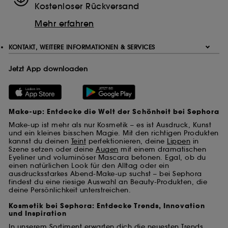
Kostenloser Rückversand
Hinterlegung und das Auslesen dieser Tracker Dein
Einverständnis. Du kannst Deine Auswahl bezüglich der
Mehr erfahren
Platzierung dieser Cookies über die Schaltfläche
"Einstellungen verwalten" unten anpassen oder Dich für
KONTAKT, WEITERE INFORMATIONEN & SERVICES
"Alle akzeptieren" oder "Alle ablehnen" entscheiden.
Du kannst Deine Zustimmung jederzeit widerrufen.
Wenn Du weitere Informationen über die verwendeten
Jetzt App downloaden
Cookies wünschst, klicke
hier
.
Make-up: Entdecke die Welt der Schönheit bei Sephora
Make-up ist mehr als nur Kosmetik – es ist Ausdruck, Kunst
und ein kleines bisschen Magie. Mit den richtigen Produkten
kannst du deinen
Teint
perfektionieren, deine
Lippen
in
Szene setzen oder deine
Augen
mit einem dramatischen
Eyeliner und voluminöser Mascara betonen. Egal, ob du
einen natürlichen Look für den Alltag oder ein
ausdrucksstarkes Abend-Make-up suchst – bei Sephora
findest du eine riesige Auswahl an Beauty-Produkten, die
deine Persönlichkeit unterstreichen.
Kosmetik bei Sephora: Entdecke Trends, Innovation
und Inspiration
In unserem Sortiment erwarten dich die neuesten Trends,