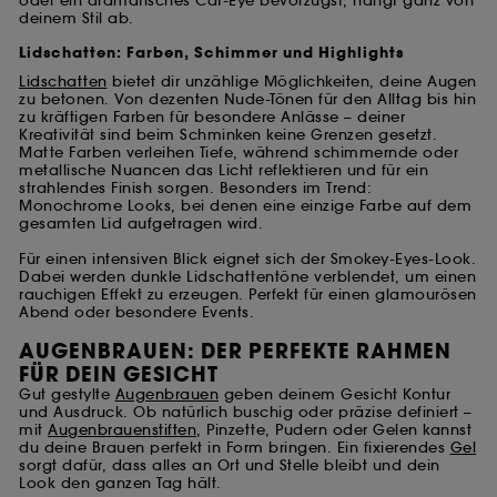
oder ein dramatisches Cat-Eye bevorzugst, hängt ganz von
deinem Stil ab.
Lidschatten: Farben, Schimmer und Highlights
Lidschatten
bietet dir unzählige Möglichkeiten, deine Augen
zu betonen. Von dezenten Nude-Tönen für den Alltag bis hin
zu kräftigen Farben für besondere Anlässe – deiner
Kreativität sind beim Schminken keine Grenzen gesetzt.
Matte Farben verleihen Tiefe, während schimmernde oder
metallische Nuancen das Licht reflektieren und für ein
strahlendes Finish sorgen. Besonders im Trend:
Monochrome Looks, bei denen eine einzige Farbe auf dem
gesamten Lid aufgetragen wird.
Für einen intensiven Blick eignet sich der Smokey-Eyes-Look.
Dabei werden dunkle Lidschattentöne verblendet, um einen
rauchigen Effekt zu erzeugen. Perfekt für einen glamourösen
Abend oder besondere Events.
AUGENBRAUEN: DER PERFEKTE RAHMEN
FÜR DEIN GESICHT
Gut gestylte
Augenbrauen
geben deinem Gesicht Kontur
und Ausdruck. Ob natürlich buschig oder präzise definiert –
mit
Augenbrauenstiften
, Pinzette, Pudern oder Gelen kannst
du deine Brauen perfekt in Form bringen. Ein fixierendes
Gel
sorgt dafür, dass alles an Ort und Stelle bleibt und dein
Look den ganzen Tag hält.