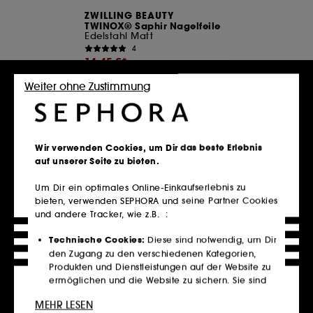
ZWILLING BEAUTY
TWINOX® Saphir Nagelfeile
Edelstahl Matt
4
14,45 €
390,54 €
/
1Kg
Weiter ohne Zustimmung
Niedrigster Preis :
14,95 €
*Inkl. MwSt. und zzgl.Versand
In den Warenkorb
Wir verwenden Cookies, um Dir das beste Erlebnis
auf unserer Seite zu bieten.
Um Dir ein optimales Online-Einkaufserlebnis zu
Mehr Produkte ansehen
bieten, verwenden SEPHORA und seine Partner Cookies
und andere Tracker, wie z.B. :
Startseite
Make-up
Technische Cookies:
Diese sind notwendig, um Dir
den Zugang zu den verschiedenen Kategorien,
Produkten und Dienstleistungen auf der Website zu
Make-up ist mehr als nur Farbe – es ist Ausdruck, Kunst und
ein Hauch von Magie. Ob natürlicher Glow oder
ermöglichen und die Website zu sichern. Sie sind
dramatischer Look, bei Sephora findest du alles, um deine
für den technischen Betrieb der Website
Persönlichkeit perfekt in Szene zu setzen. Von Foundations
MEHR LESEN
unerlässlich und können nicht deaktiviert werden.
für den perfekten Teint über ausdrucksstarkes Augen-Make-