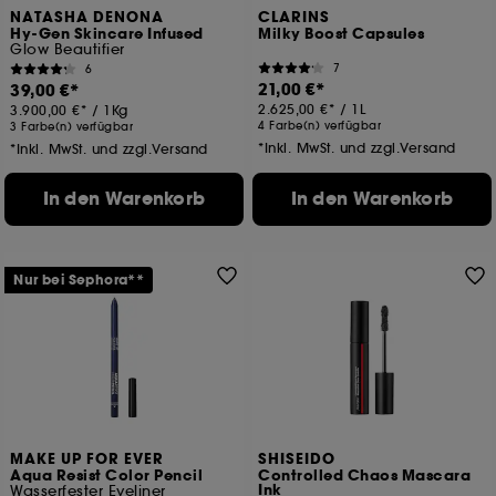
NATASHA DENONA
CLARINS
Hy-Gen Skincare Infused
Milky Boost Capsules
Glow Beautifier
7
6
21,00 €
39,00 €
2.625,00 €
/
1L
3.900,00 €
/
1Kg
4 Farbe(n) verfügbar
3 Farbe(n) verfügbar
*Inkl. MwSt. und zzgl.Versand
*Inkl. MwSt. und zzgl.Versand
In den Warenkorb
In den Warenkorb
Nur bei Sephora**
MAKE UP FOR EVER
SHISEIDO
Aqua Resist Color Pencil
Controlled Chaos Mascara
Ink
Wasserfester Eyeliner