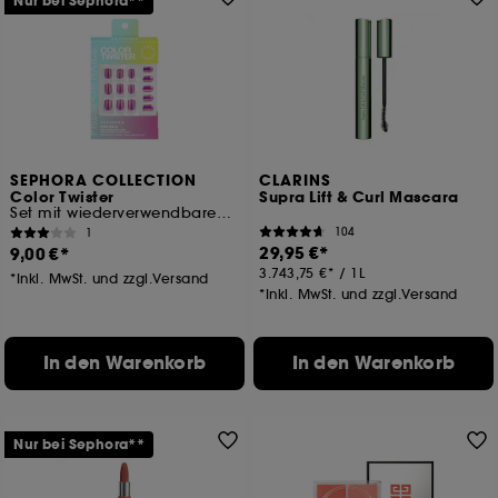
Nur bei Sephora**
SEPHORA COLLECTION
CLARINS
Color Twister
Supra Lift & Curl Mascara
Set mit wiederverwendbaren künstlichen Nägeln und Klebestreifen
104
1
29,95 €
9,00 €
3.743,75 €
/
1L
*Inkl. MwSt. und zzgl.Versand
*Inkl. MwSt. und zzgl.Versand
In den Warenkorb
In den Warenkorb
Nur bei Sephora**