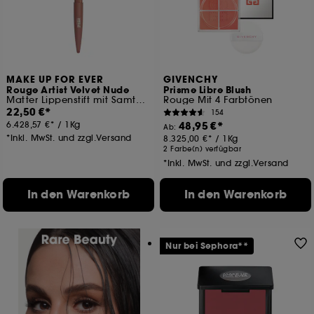
MAKE UP FOR EVER
GIVENCHY
Rouge Artist Velvet Nude
Prisme Libre Blush
Matter Lippenstift mit Samteffekt
Rouge Mit 4 Farbtönen
22,50 €
154
6.428,57 €
/
1Kg
48,95 €
Ab:
*Inkl. MwSt. und zzgl.Versand
8.325,00 €
/
1Kg
2 Farbe(n) verfügbar
*Inkl. MwSt. und zzgl.Versand
In den Warenkorb
In den Warenkorb
Nur bei Sephora**