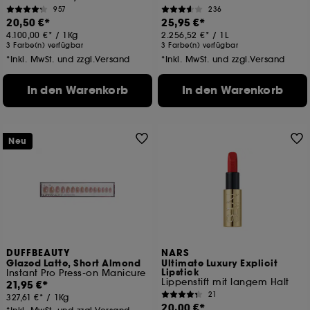
957
236
20,50 €
25,95 €
4.100,00 €
/
1Kg
2.256,52 €
/
1L
3 Farbe(n) verfügbar
3 Farbe(n) verfügbar
*Inkl. MwSt. und zzgl.Versand
*Inkl. MwSt. und zzgl.Versand
In den Warenkorb
In den Warenkorb
Neu
DUFFBEAUTY
NARS
Glazed Latte, Short Almond
Ultimate Luxury Explicit
Lipstick
Instant Pro Press-on Manicure
Lippenstift mit langem Halt
21,95 €
21
327,61 €
/
1Kg
20,00 €