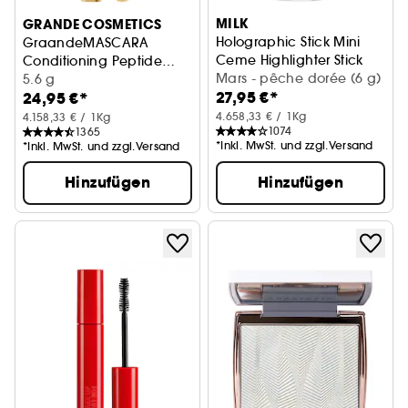
MILK
GRANDE COSMETICS
Holographic Stick Mini
GraandeMASCARA
Ceme Highlighter Stick
Conditioning Peptide
Mars - pêche dorée (6 g)
Mascara
Pflegende Mascara
5.6 g
27,95 €*
24,95 €*
4.658,33 € / 1Kg
4.158,33 € / 1Kg
1074
1365
*Inkl. MwSt. und zzgl.Versand
*Inkl. MwSt. und zzgl.Versand
Hinzufügen
Hinzufügen