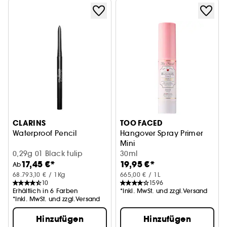
CLARINS
TOO FACED
Waterproof Pencil
Hangover Spray Primer
Mini
0,29g 01 Black tulip
30ml
17,45 €*
19,95 €*
Ab
68.793,10 € / 1Kg
665,00 € / 1L
10
1596
Erhältlich in 6 Farben
*Inkl. MwSt. und zzgl.Versand
*Inkl. MwSt. und zzgl.Versand
Hinzufügen
Hinzufügen