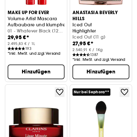
MAKE UP FOR EVER
ANASTASIA BEVERLY
HILLS
Volume Artist Mascara
Aufbaubare und klumpfreie Volumen-Mascara
Iced Out
01 - Whatever Black (12
Highlighter
29,95 €*
ml)
Iced Out (11 g)
27,95 €*
2.495,83 € / 1L
193
2.540,91 € / 1Kg
*Inkl. MwSt. und zzgl.Versand
1387
*Inkl. MwSt. und zzgl.Versand
Hinzufügen
Hinzufügen
Nur bei Sephora**