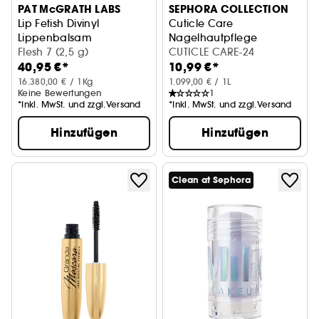
PAT McGRATH LABS
SEPHORA COLLECTION
Lip Fetish Divinyl
Cuticle Care
Lippenbalsam
Nagelhautpflege
Bridgerton Collection
Flesh 7 (2,5 g)
CUTICLE CARE-24
40,95 €*
10,99 €*
16.380,00 € / 1Kg
1.099,00 € / 1L
Keine Bewertungen
1
*Inkl. MwSt. und zzgl.Versand
*Inkl. MwSt. und zzgl.Versand
Hinzufügen
Hinzufügen
Clean at Sephora