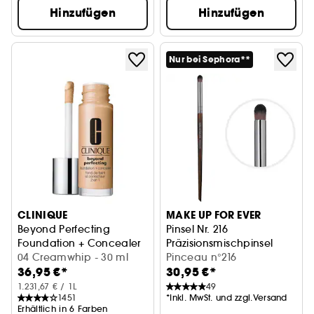
Hinzufügen
Hinzufügen
Nur bei Sephora**
CLINIQUE
MAKE UP FOR EVER
Beyond Perfecting
Pinsel Nr. 216
Foundation + Concealer
Präzisionsmischpinsel
04 Creamwhip - 30 ml
Pinceau n°216
36,95 €*
30,95 €*
1.231,67 € / 1L
49
1451
*Inkl. MwSt. und zzgl.Versand
Erhältlich in 6 Farben