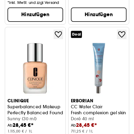
*Inkl. MwSt. und zzgl.Versand
Hinzufügen
Hinzufügen
Deal
CLINIQUE
ERBORIAN
Superbalanced Makeup
CC Water Clair
Perfectly Balanced Foundation
Fresh complexion gel skin per
Sunny (30 ml)
Doré 40 ml
28,45 €*
28,45 €*
Ab
Ab
1.115,00 € / 1L
711,25 € / 1L