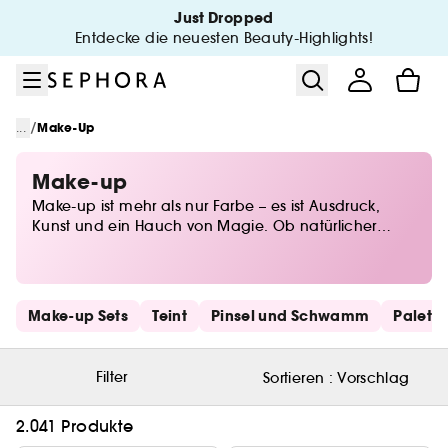
Zum Menü
Zum Hauptinhalt
Zur Fußzeile
Just Dropped
Entdecke die neuesten Beauty-Highlights!
/
...
Make-Up
Make-up
Make-up ist mehr als nur Farbe – es ist Ausdruck,
Kunst und ein Hauch von Magie. Ob natürlicher
Glow oder dramatischer Look, bei Sephora findest du
alles, um deine Persönlichkeit perfekt in Szene zu
setzen. Von Foundations für den perfekten Teint über
ausdrucksstarkes Augen-Make-up bis hin zu
Schnelllinks überspringen
Make-up Sets
Teint
Pinsel und Schwamm
Palett
Lidschatten in allen Nuancen – entdecke die
neuesten Trends und zeitlose Klassiker. Lass deiner
Kreativität freien Lauf und finde deine Beauty-Must-
Filter
Sortieren :
Vorschlag
haves für jeden Anlass!
2.041 Produkte