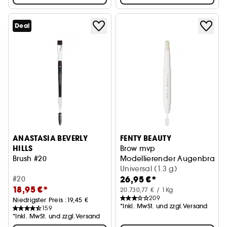
Deal
ANASTASIA BEVERLY
FENTY BEAUTY
HILLS
Brow mvp
Brush #20
Modellierender Augenbrauens
Universal (1.3 g)
26,95 €*
#20
18,95 €*
20.730,77 € / 1Kg
209
Niedrigster Preis :
19,45 €
*Inkl. MwSt. und zzgl.Versand
159
*Inkl. MwSt. und zzgl.Versand