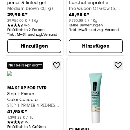
pencil & tinted gel
Lidschattenpalette
Medium brown (0,1 g)
The Queen Of Glow (5,2
29,95 €*
48,95 €*
g)
29.950,00 € / 1Kg
9.790,00 € / 1Kg
476
Keine Bewertungen
Erhältlich in 2 Farben
*Inkl. MwSt. und zzgl.Versand
*Inkl. MwSt. und zzgl.Versand
Hinzufügen
Hinzufügen
Nur bei Sephora**
MAKE UP FOR EVER
Step 1 Primer
Color Corrector
STEP 1 PRIMER 4 REDNESS
41,95 €*
CORRECTOR (30 ml)
1.398,33 € / 1L
36
Erhältlich in 3 Größen
CLINIQUE