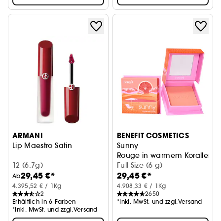
ARMANI
BENEFIT COSMETICS
Lip Maestro Satin
Sunny
Rouge in warmem Korallenro
12 (6.7g)
Full Size (6 g)
29,45 €*
29,45 €*
Ab
4.395,52 € / 1Kg
4.908,33 € / 1Kg
2
2650
Erhältlich in 6 Farben
*Inkl. MwSt. und zzgl.Versand
*Inkl. MwSt. und zzgl.Versand