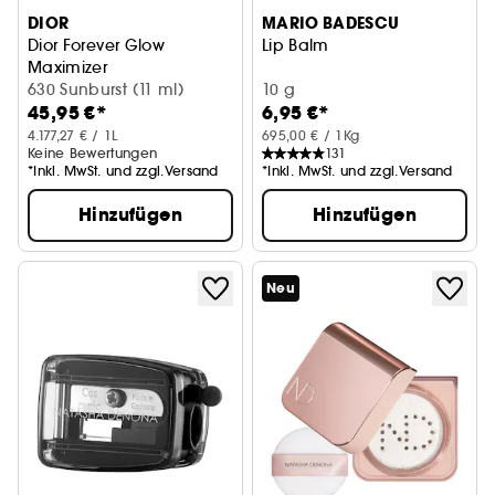
DIOR
MARIO BADESCU
Dior Forever Glow
Lip Balm
Maximizer
Langanhaltender flüssiger Highlighter
630 Sunburst (11 ml)
10 g
45,95 €*
6,95 €*
4.177,27 € / 1L
695,00 € / 1Kg
Keine Bewertungen
131
*Inkl. MwSt. und zzgl.Versand
*Inkl. MwSt. und zzgl.Versand
Hinzufügen
Hinzufügen
Neu