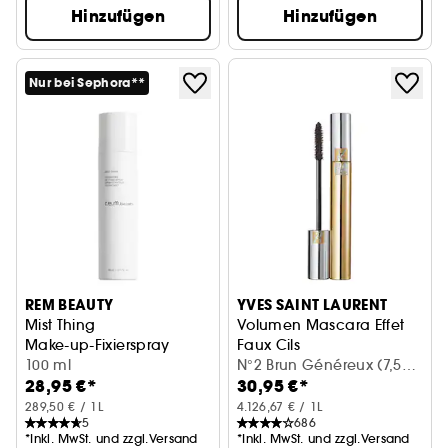
Hinzufügen
Hinzufügen
Nur bei Sephora**
REM BEAUTY
YVES SAINT LAURENT
Mist Thing
Volumen Mascara Effet
Make-up-Fixierspray
Faux Cils
100 ml
Volumen-Mascara mit Falsch
N°2 Brun Généreux (7,5
28,95 €*
30,95 €*
ml)
289,50 € / 1L
4.126,67 € / 1L
5
686
*Inkl. MwSt. und zzgl.Versand
*Inkl. MwSt. und zzgl.Versand