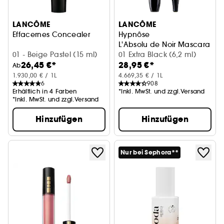
LANCÔME
LANCÔME
Effacernes Concealer
Hypnôse
L'Absolu de Noir Mascara
01 - Beige Pastel (15 ml)
01 Extra Black (6,2 ml)
26,45 €*
28,95 €*
Ab
1.930,00 € / 1L
4.669,35 € / 1L
6
908
Erhältlich in 4 Farben
*Inkl. MwSt. und zzgl.Versand
*Inkl. MwSt. und zzgl.Versand
Hinzufügen
Hinzufügen
Nur bei Sephora**