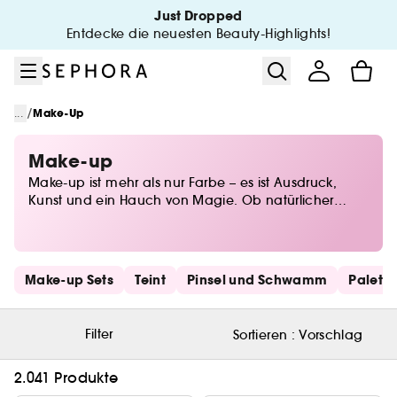
Zum Menü
Zum Hauptinhalt
Zur Fußzeile
Just Dropped
Entdecke die neuesten Beauty-Highlights!
/
...
Make-Up
Make-up
Make-up ist mehr als nur Farbe – es ist Ausdruck,
Kunst und ein Hauch von Magie. Ob natürlicher
Glow oder dramatischer Look, bei Sephora findest du
alles, um deine Persönlichkeit perfekt in Szene zu
setzen. Von Foundations für den perfekten Teint über
ausdrucksstarkes Augen-Make-up bis hin zu
Schnelllinks überspringen
Make-up Sets
Teint
Pinsel und Schwamm
Palett
Lidschatten in allen Nuancen – entdecke die
neuesten Trends und zeitlose Klassiker. Lass deiner
Kreativität freien Lauf und finde deine Beauty-Must-
Filter
Sortieren :
Vorschlag
haves für jeden Anlass!
2.041 Produkte