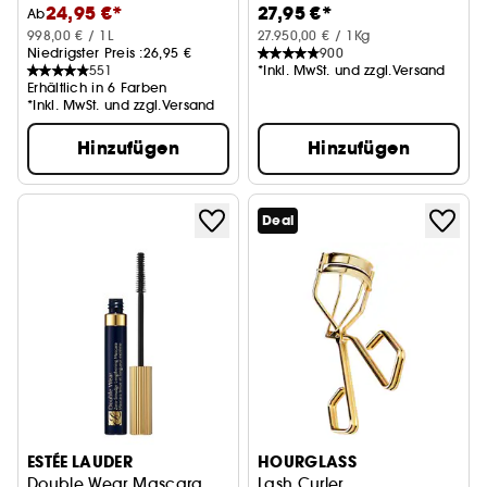
24,95 €*
27,95 €*
Ab
998,00 € / 1L
27.950,00 € / 1Kg
Niedrigster Preis :
26,95 €
900
551
*Inkl. MwSt. und zzgl.Versand
Erhältlich in 6 Farben
*Inkl. MwSt. und zzgl.Versand
Hinzufügen
Hinzufügen
Deal
ESTÉE LAUDER
HOURGLASS
Double Wear Mascara
Lash Curler