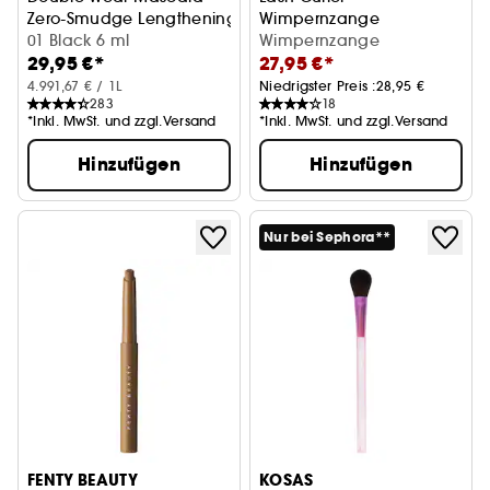
Zero-Smudge Lengthening Mascara
Wimpernzange
01 Black 6 ml
Wimpernzange
29,95 €*
27,95 €*
4.991,67 € / 1L
Niedrigster Preis :
28,95 €
283
18
*Inkl. MwSt. und zzgl.Versand
*Inkl. MwSt. und zzgl.Versand
Hinzufügen
Hinzufügen
Nur bei Sephora**
FENTY BEAUTY
KOSAS