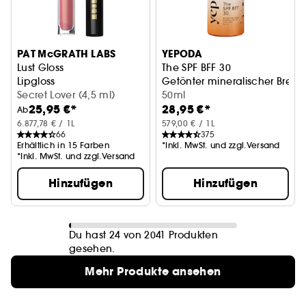
PAT McGRATH LABS
YEPODA
Lust Gloss
The SPF BFF 30
Lipgloss
Getönter mineralischer Breit
Secret Lover (4,5 ml)
50ml
25,95 €*
28,95 €*
Ab
6.877,78 € / 1L
579,00 € / 1L
66
375
Erhältlich in 15 Farben
*Inkl. MwSt. und zzgl.Versand
*Inkl. MwSt. und zzgl.Versand
Hinzufügen
Hinzufügen
Du hast 24 von 2041 Produkten
gesehen.
Mehr Produkte ansehen