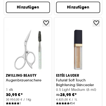
Hinzufügen
Hinzufügen
ZWILLING BEAUTY
ESTÉE LAUDER
Augenbrauenschere
Futurist Soft Touch
Brightening Skincealer
1 stk
Concealer
0.5 Light Medium (6 ml)
30,95 €*
28,95 €*
Ab
30.950,00 € / 1Kg
4.825,00 € / 1L
1
454