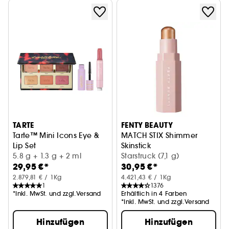
TARTE
FENTY BEAUTY
Tarte™ Mini Icons Eye &
MATCH STIX Shimmer
Lip Set
Skinstick
Make-up-Set
5.8 g + 1.3 g + 2 ml
Starstruck (7,1 g)
29,95 €*
30,95 €*
2.879,81 € / 1Kg
4.421,43 € / 1Kg
1
1376
*Inkl. MwSt. und zzgl.Versand
Erhältlich in 4 Farben
*Inkl. MwSt. und zzgl.Versand
Hinzufügen
Hinzufügen