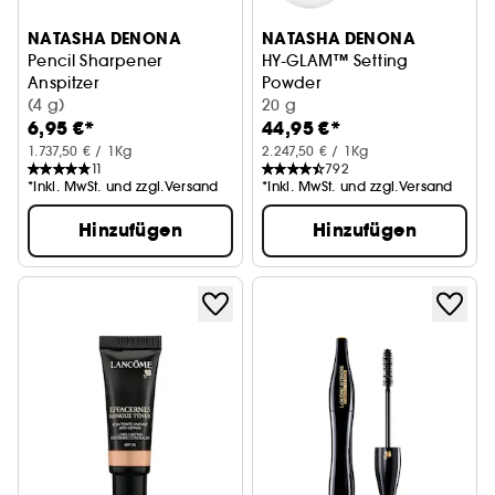
NATASHA DENONA
NATASHA DENONA
Pencil Sharpener
HY-GLAM™ Setting
Anspitzer
Powder
(4 g)
Transparentes Fixierpuder
20 g
6,95 €*
44,95 €*
1.737,50 € / 1Kg
2.247,50 € / 1Kg
11
792
*Inkl. MwSt. und zzgl.Versand
*Inkl. MwSt. und zzgl.Versand
Hinzufügen
Hinzufügen