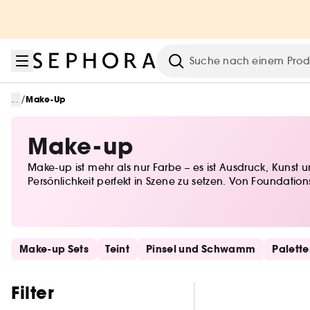
Zum Menü
Zum Hauptinhalt
Zur Fußzeile
Suche
/
...
Make-Up
Make-up
Make-up ist mehr als nur Farbe – es ist Ausdruck, Kunst
Persönlichkeit perfekt in Szene zu setzen. Von Foundati
neuesten Trends und zeitlose Klassiker. Lass deiner Kreat
Schnelllinks überspringen
Make-up Sets
Teint
Pinsel und Schwamm
Palett
Filter überspringen
Filter