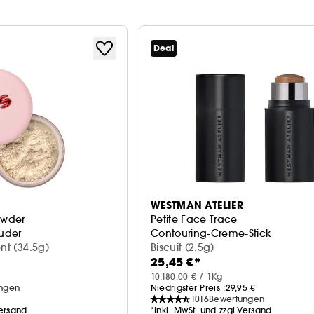
Deal
WESTMAN ATELIER
owder
Petite Face Trace
Puder
Contouring-Creme-Stick
nt (34.5g)
Biscuit (2.5g)
25,45 €*
10.180,00 € / 1Kg
ngen
Niedrigster Preis :
29,95 €
1016
Bewertungen
Versand
*Inkl. MwSt. und zzgl.Versand