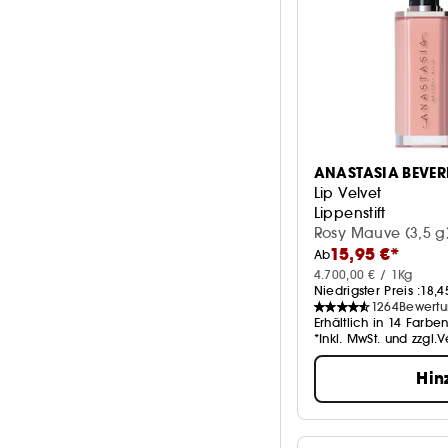
ANASTASIA BEVERL
Lip Velvet
Lippenstift
Rosy Mauve (3,5 g
15,95 €*
Ab
4.700,00 € / 1Kg
Niedrigster Preis :
18,4
1264
Bewert
Erhältlich in 14 Farbe
*Inkl. MwSt. und zzgl.
Hin