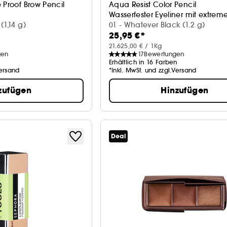
 Proof Brow Pencil
Aqua Resist Color Pencil
Wasserfester Eyeliner mit extrem
(1,14 g)
01 - Whatever Black (1.2 g)
25,95 €*
21.625,00 € / 1Kg
gen
17
Bewertungen
Erhältlich in 16 Farben
Versand
*Inkl. MwSt. und zzgl.Versand
zufügen
Hinzufügen
Deal