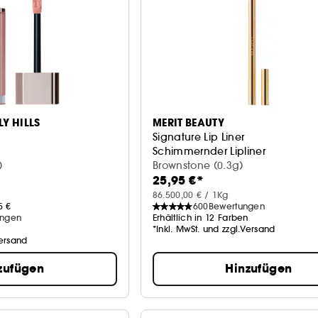
Y HILLS
MERIT BEAUTY
Signature Lip Liner
Schimmernder Lipliner
)
Brownstone (0.3g)
25,95 €*
86.500,00 € / 1Kg
5 €
600
Bewertungen
ungen
Erhältlich in 12 Farben
n
*Inkl. MwSt. und zzgl.Versand
Versand
zufügen
Hinzufügen