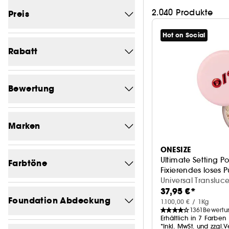
2.040 Produkte
Preis
Hot on Social
Von (€)
Bis (€)
Rabatt
-0
920
Bewertung
-0.7
1
1/5
1870
-1.1
1
Marken
2/5
1860
-1.3
1
ONESIZE
Eine Marke suchen
3/5
1836
Ultimate Setting P
-1.4
Farbtöne
1
Fixierendes loses 
4/5
1588
Universal Transluce
-1.5
1
37,95 €*
Braun
727
SEPHORA COLLECTION
167
5/5
Foundation Abdeckung
167
-1.6
1.100,00 € / 1Kg
2
1361
Bewertu
beige
683
CHARLOTTE TILBURY
90
Erhältlich in 7 Farben
-1.7
1
*Inkl. MwSt. und zzgl.