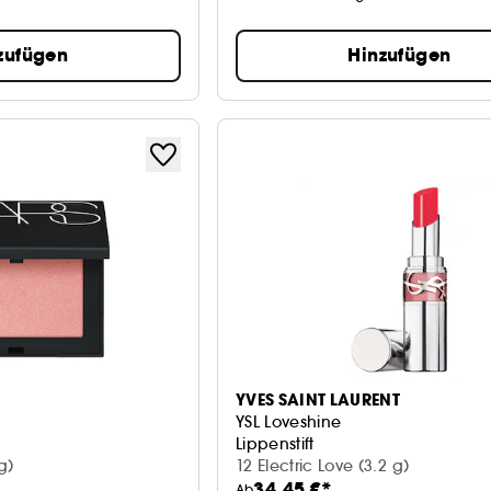
zufügen
Hinzufügen
YVES SAINT LAURENT
YSL Loveshine
Lippenstift
g)
12 Electric Love (3.2 g)
34,45 €*
Ab