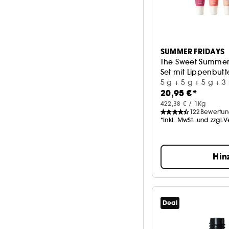
SUMMER FRIDAYS
The Sweet Summer
Set mit Lippenbutte
5 g + 5 g + 5 g + 3
20,95 €*
422,38 € / 1Kg
122
Bewertu
*Inkl. MwSt. und zzgl.
Hin
Deal