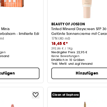
BEAUTY OF JOSEON
 Minis
Tinted Mineral Dayscreen SFP 30
rbalsam - limitierte Edition
Getönte Sonnencreme mit Cer
 ml
17N (40 ml)
18,45 €*
292,86 € / 1Kg
ngen
Niedrigster Preis :
22,95 €
Versand
Keine Bewertungen
Erhältlich in 10 Größen
*Inkl. MwSt. und zzgl.Versand
zufügen
Hinzufügen
Clean at Sephora