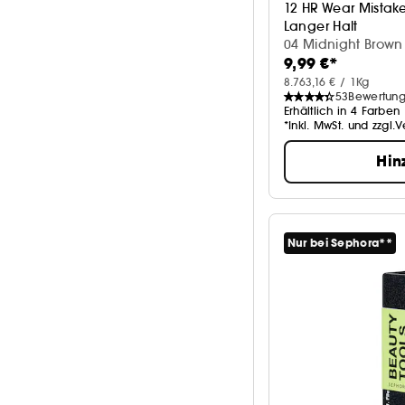
12 HR Wear Mistake
Langer Halt
04 Midnight Brown 
9,99 €*
8.763,16 € / 1Kg
53
Bewertun
Erhältlich in 4 Farben
*Inkl. MwSt. und zzgl.
Hin
Nur bei Sephora**