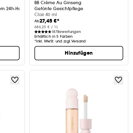
BB Crème Au Ginseng
em 24h-Halt*
Getönte Gesichtpflege
Clair 40 ml
27,45 €*
Ab
686,25 € / 1L
187
Bewertungen
Erhältlich in 5 Farben
*Inkl. MwSt. und zzgl.Versand
Hinzufügen