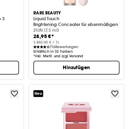
RARE BEAUTY
e 3
Liquid Touch
Brightening Concealer für ebenmäßigen Teint
210N (7,5 ml)
28,95 €*
3.860,00 € / 1L
716
Bewertungen
Erhältlich in 32 Farben
*Inkl. MwSt. und zzgl.Versand
Hinzufügen
Neu