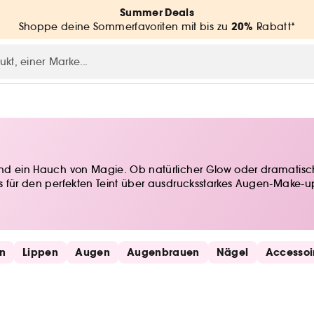
Summer Deals
20%
Shoppe deine Sommerfavoriten mit bis zu
Rabatt*
 und ein Hauch von Magie. Ob natürlicher Glow oder dramatisch
ons für den perfekten Teint über ausdrucksstarkes Augen-Make-u
ivität freien Lauf und finde deine Beauty-Must-haves für jeden A
en
Lippen
Augen
Augenbrauen
Nägel
Accessoi