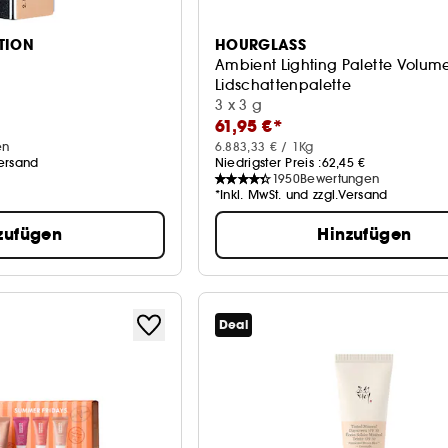
TION
HOURGLASS
Ambient Lighting Palette Volum
g
Lidschattenpalette
3 x 3 g
61,95 €*
en
6.883,33 € / 1Kg
Versand
Niedrigster Preis :
62,45 €
1950
Bewertungen
*Inkl. MwSt. und zzgl.Versand
zufügen
Hinzufügen
Deal