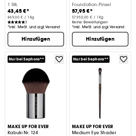
1 Stk.
Foundation-Pinsel
Foundation-Pinsel
43,45 €*
57,95 €*
869,00 € / 1Kg
57.950,00 € / 1Kg
3
Keine Bewertungen
*Inkl. MwSt. und zzgl.Versand
*Inkl. MwSt. und zzgl.Versand
Hinzufügen
Hinzufügen
Nur bei Sephora**
Nur bei Sephora**
MAKE UP FOR EVER
MAKE UP FOR EVER
Kabuki Nr. 124
Medium Eye Shader