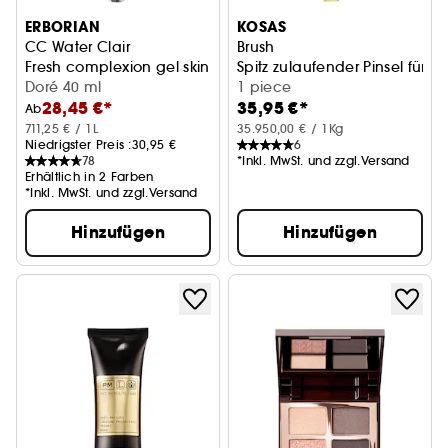
ERBORIAN
KOSAS
CC Water Clair
Brush
Fresh complexion gel skin perfector
Spitz zulaufender Pinsel für P
Doré 40 ml
1 piece
28,45 €*
35,95 €*
Ab
711,25 € / 1L
35.950,00 € / 1Kg
Niedrigster Preis :
30,95 €
6
78
*Inkl. MwSt. und zzgl.Versand
Erhältlich in 2 Farben
*Inkl. MwSt. und zzgl.Versand
Hinzufügen
Hinzufügen