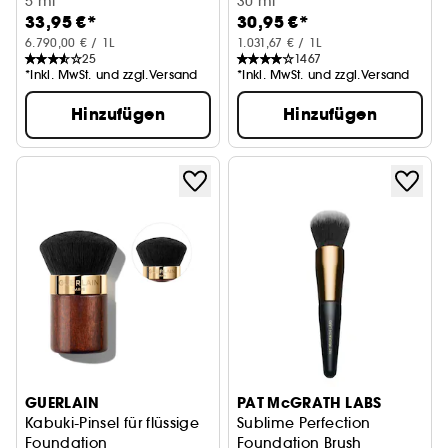
Primer für die Augenlider
5 ml
Porenverfeinerndes Serum
30 ml
33,95 €*
30,95 €*
6.790,00 € / 1L
1.031,67 € / 1L
25
1467
*Inkl. MwSt. und zzgl.Versand
*Inkl. MwSt. und zzgl.Versand
Hinzufügen
Hinzufügen
GUERLAIN
PAT McGRATH LABS
Kabuki-Pinsel für flüssige
Sublime Perfection
Foundation
Foundation Brush