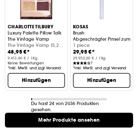
CHARLOTTE TILBURY
KOSAS
Luxury Palette Pillow Talk
Brush
The Vintage Vamp
Abgeschrägter Pinsel zum Au
Lidschattenpalette
The Vintage Vamp (5,2
1 piece
48,95 €*
29,95 €*
g)
9.413,46 € / 1Kg
29.950,00 € / 1Kg
Keine Bewertungen
7
*Inkl. MwSt. und zzgl.Versand
*Inkl. MwSt. und zzgl.Versand
Hinzufügen
Hinzufügen
Du hast 24 von 2036 Produkten
gesehen.
Mehr Produkte ansehen