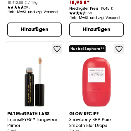
18,95 €*
10.412,88 € / 1Kg
295
Niedrigster Preis :
19,45 €
*Inkl. MwSt. und zzgl.Versand
159
*Inkl. MwSt. und zzgl.Versand
Hinzufügen
Hinzufügen
Nur bei Sephora**
PAT McGRATH LABS
GLOW RECIPE
IntensifEYES™ Longwear
Strawberry BHA Pore-
Primer
Smooth Blur Drops