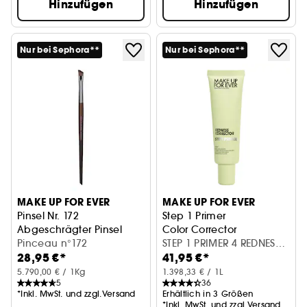
Hinzufügen
Hinzufügen
Nur bei Sephora**
Nur bei Sephora**
MAKE UP FOR EVER
MAKE UP FOR EVER
Pinsel Nr. 172
Step 1 Primer
Abgeschrägter Pinsel
Color Corrector
Pinceau n°172
STEP 1 PRIMER 4 REDNESS
28,95 €*
41,95 €*
CORRECTOR (30 ml)
5.790,00 € / 1Kg
1.398,33 € / 1L
5
36
*Inkl. MwSt. und zzgl.Versand
Erhältlich in 3 Größen
*Inkl. MwSt. und zzgl.Versand