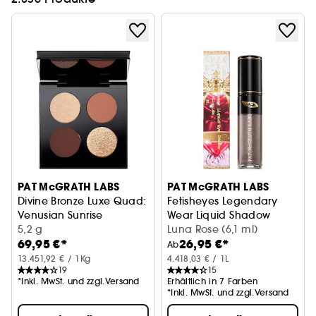
PAT McGRATH LABS
PAT McGRATH LABS
Divine Bronze Luxe Quad:
Fetisheyes Legendary
Venusian Sunrise
Wear Liquid Shadow
Lidschattenpalette
5,2 g
Flüssiger Lidschatten
Luna Rose (6,1 ml)
69,95 €*
26,95 €*
Ab
13.451,92 € / 1Kg
4.418,03 € / 1L
19
15
*Inkl. MwSt. und zzgl.Versand
Erhältlich in 7 Farben
*Inkl. MwSt. und zzgl.Versand