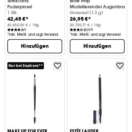
Terracotta
Brow mvp
Puderpinsel
Modellierender Augenbrauens
1 Stk.
Universal (1.3 g)
42,45 €*
26,95 €*
42.450,00 € / 1Kg
20.730,77 € / 1Kg
9
209
*Inkl. MwSt. und zzgl.Versand
*Inkl. MwSt. und zzgl.Versand
Hinzufügen
Hinzufügen
Nur bei Sephora**
MAKE UP FOR EVER
ESTÉE LAUDER