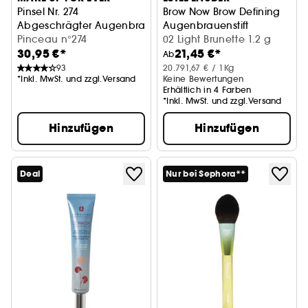
Pinsel Nr. 274
Brow Now Brow Defining
Abgeschrägter Augenbrauenpinsel mit Wimpernbürste
Augenbrauenstift
Pinceau n°274
02 Light Brunette 1.2 g
30,95 €*
21,45 €*
Ab
93
20.791,67 € / 1Kg
*Inkl. MwSt. und zzgl.Versand
Keine Bewertungen
Erhältlich in 4 Farben
*Inkl. MwSt. und zzgl.Versand
Hinzufügen
Hinzufügen
Deal
Nur bei Sephora**