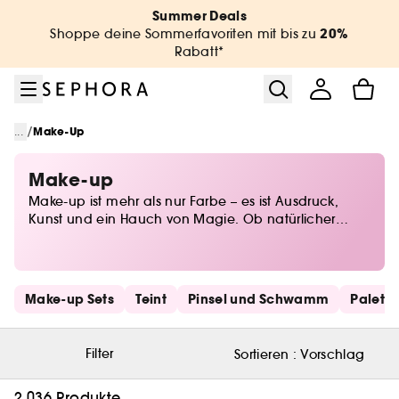
Zum Menü
Zum Hauptinhalt
Zur Fußzeile
Summer Deals
20%
Shoppe deine Sommerfavoriten mit bis zu
Rabatt*
/
...
Make-Up
Make-up
Make-up ist mehr als nur Farbe – es ist Ausdruck,
Kunst und ein Hauch von Magie. Ob natürlicher
Glow oder dramatischer Look, bei Sephora findest du
alles, um deine Persönlichkeit perfekt in Szene zu
setzen. Von Foundations für den perfekten Teint über
ausdrucksstarkes Augen-Make-up bis hin zu
Schnelllinks überspringen
Make-up Sets
Teint
Pinsel und Schwamm
Palett
Lidschatten in allen Nuancen – entdecke die
neuesten Trends und zeitlose Klassiker. Lass deiner
Kreativität freien Lauf und finde deine Beauty-Must-
Filter
Sortieren :
Vorschlag
haves für jeden Anlass!
2.036 Produkte