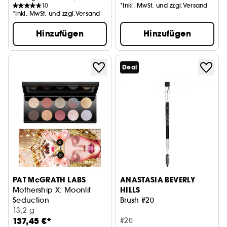
10
*Inkl. MwSt. und zzgl.Versand
*Inkl. MwSt. und zzgl.Versand
Hinzufügen
Hinzufügen
Deal
PAT McGRATH LABS
ANASTASIA BEVERLY
HILLS
Mothership X: Moonlit
Seduction
Brush #20
Lidschatten-Palette
13,2 g
137,45 €*
#20