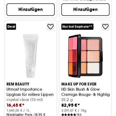
Hinzufügen
Hinzufügen
Deal
Nur bei Sephora**
REM BEAUTY
MAKE UP FOR EVER
Utmost Importance
HD Skin Blush & Glow
Lipgloss für vollere Lippen
Cremige Rouge- & Highlighter
crystal clear (10 ml)
25,2 g
16,45 €*
82,95 €*
1.645,00 € / 1L
3.291,67 € / 1Kg
Niedrigster Preis :
18,95 €
186