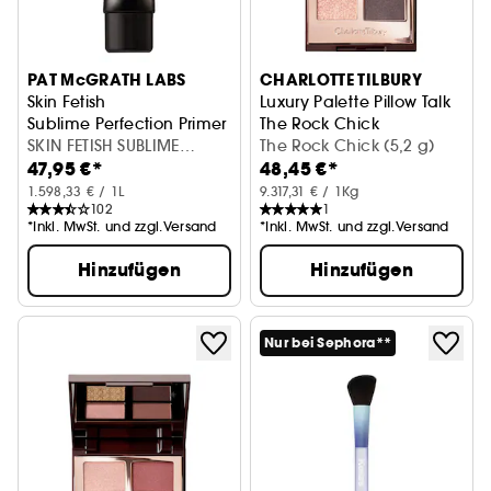
PAT McGRATH LABS
CHARLOTTE TILBURY
Skin Fetish
Luxury Palette Pillow Talk
Sublime Perfection Primer
The Rock Chick
SKIN FETISH SUBLIME
Lidschattenpalette
The Rock Chick (5,2 g)
47,95 €*
48,45 €*
PERFECTION PRIMER
1.598,33 € / 1L
9.317,31 € / 1Kg
102
1
*Inkl. MwSt. und zzgl.Versand
*Inkl. MwSt. und zzgl.Versand
Hinzufügen
Hinzufügen
Nur bei Sephora**