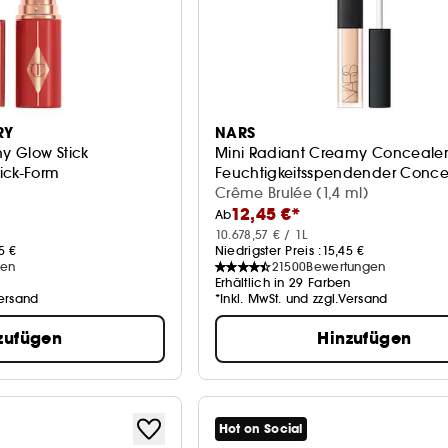
RY
NARS
hy Glow Stick
Mini Radiant Creamy Concealer
ick-Form
Feuchtigkeitsspendender Conce
Crême Brulée (1,4 ml)
12,45 €*
Ab
10.678,57 € / 1L
5 €
Niedrigster Preis :
15,45 €
gen
21500
Bewertungen
Erhältlich in 29 Farben
Versand
*Inkl. MwSt. und zzgl.Versand
zufügen
Hinzufügen
Hot on Social