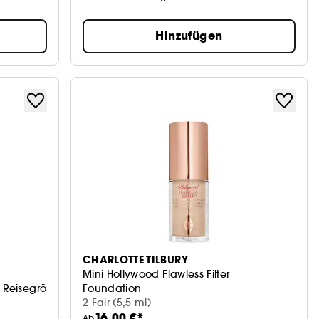
Hinzufügen
CHARLOTTE TILBURY
Mini Hollywood Flawless Filter
r, Reisegröße
Foundation
2 Fair (5,5 ml)
16,00 €*
Ab