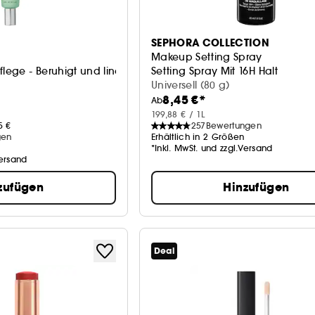
SEPHORA COLLECTION
Makeup Setting Spray
flege - Beruhigt und lindert Rötungen
Setting Spray Mit 16H Halt
Universell (80 g)
8,45 €*
Ab
199,88 € / 1L
5 €
257
Bewertungen
gen
Erhältlich in 2 Größen
*Inkl. MwSt. und zzgl.Versand
Versand
zufügen
Hinzufügen
Deal