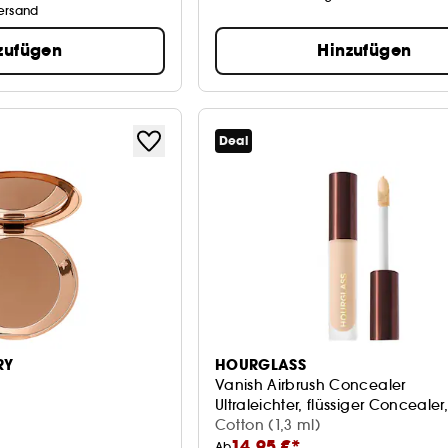
Versand
zufügen
Hinzufügen
Deal
RY
HOURGLASS
Vanish Airbrush Concealer
Ultraleichter, flüssiger Conceale
Cotton (1,3 ml)
14,95 €*
Ab