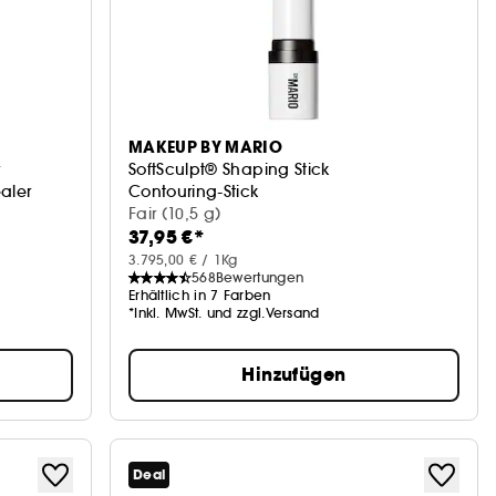
MAKEUP BY MARIO
SoftSculpt® Shaping Stick
aler
Contouring-Stick
Fair (10,5 g)
37,95 €*
3.795,00 € / 1Kg
568
Bewertungen
Erhältlich in 7 Farben
*Inkl. MwSt. und zzgl.Versand
Hinzufügen
Deal