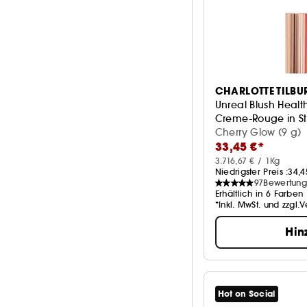
CHARLOTTE TILBU
Unreal Blush Healt
Creme-Rouge in St
Cherry Glow (9 g)
33,45 €*
3.716,67 € / 1Kg
Niedrigster Preis :
34,4
97
Bewertun
Erhältlich in 6 Farben
*Inkl. MwSt. und zzgl.
Hin
Hot on Social