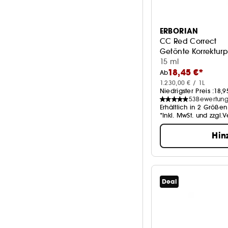
ERBORIAN
CC Red Correct
Getönte Korrekturp
15 ml
18,45 €*
Ab
1.230,00 € / 1L
Niedrigster Preis :
18,9
53
Bewertun
Erhältlich in 2 Größen
*Inkl. MwSt. und zzgl.
Hin
Deal