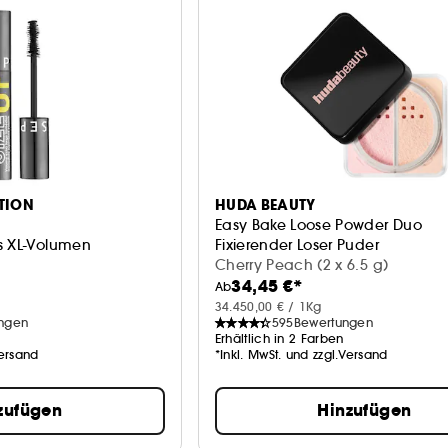
TION
HUDA BEAUTY
Easy Bake Loose Powder Duo
s XL-Volumen
Fixierender Loser Puder
Cherry Peach (2 x 6.5 g)
34,45 €*
Ab
34.450,00 € / 1Kg
ngen
595
Bewertungen
Erhältlich in 2 Farben
Versand
*Inkl. MwSt. und zzgl.Versand
zufügen
Hinzufügen