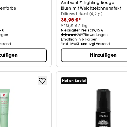
Ambient™ Lighting Rouge
enfarbe
Blush mit Weichzeichnereffekt
Diffused Heat (4,2 g)
38,95 €*
9.273,81 € / 1Kg
5 €
Niedrigster Preis :
39,45 €
ngen
2697
Bewertungen
Erhältlich in 6 Farben
Versand
*Inkl. MwSt. und zzgl.Versand
zufügen
Hinzufügen
Hot on Social