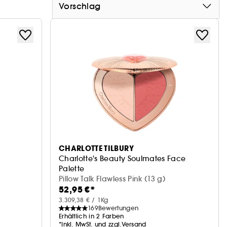
Vorschlag
CHARLOTTE TILBURY
Charlotte's Beauty Soulmates Face
Palette
Gesichtspalette
Pillow Talk Flawless Pink (13 g)
52,95 €*
3.309,38 € / 1Kg
169
Bewertungen
Erhältlich in 2 Farben
*Inkl. MwSt. und zzgl.Versand