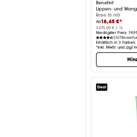
Benetint
Lippen- und Wang
Rose (6 ml)
18,45 €*
Ab
3.075,00 € / 1L
Niedrigster Preis :
19,9
5107
Bewertu
Erhältlich in 3 Farben
*Inkl. MwSt. und zzgl.
Hin
Deal