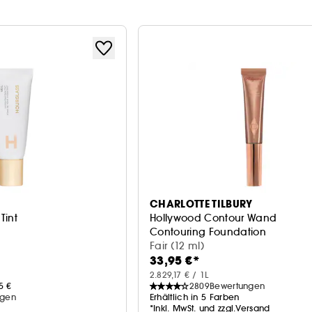
CHARLOTTE TILBURY
Tint
Hollywood Contour Wand
Contouring Foundation
Fair (12 ml)
33,95 €*
2.829,17 € / 1L
5 €
2809
Bewertungen
ngen
Erhältlich in 5 Farben
n
*Inkl. MwSt. und zzgl.Versand