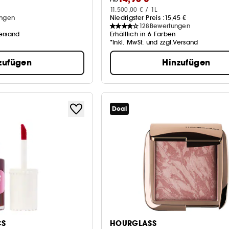
11.500,00 € / 1L
ungen
Niedrigster Preis :
15,45 €
128
Bewertungen
Versand
Erhältlich in 6 Farben
*Inkl. MwSt. und zzgl.Versand
zufügen
Hinzufügen
Deal
CS
HOURGLASS