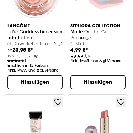
LANCÔME
SEPHORA COLLECTION
Idôle Goddess Dimension
Matte On-The-Go
Lidschatten
Recharge
01 Dawn Reflection (1.2 g)
Nachfüllpackung mattierend
(1 Stk.)
23,95 €*
4,99 €*
Ab
19.958,33 € / 1Kg
16
1
*Inkl. MwSt. und zzgl.Versand
Erhältlich in 12 Farben
*Inkl. MwSt. und zzgl.Versand
Hinzufügen
Hinzufügen