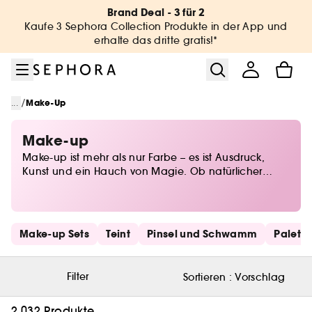
Zum Menü
Zum Hauptinhalt
Zur Fußzeile
Brand Deal - 3 für 2
Kaufe 3 Sephora Collection Produkte in der App und
erhalte das dritte gratis!*
/
...
Make-Up
Make-up
Make-up ist mehr als nur Farbe – es ist Ausdruck,
Kunst und ein Hauch von Magie. Ob natürlicher
Glow oder dramatischer Look, bei Sephora findest du
alles, um deine Persönlichkeit perfekt in Szene zu
setzen. Von Foundations für den perfekten Teint über
ausdrucksstarkes Augen-Make-up bis hin zu
Schnelllinks überspringen
Make-up Sets
Teint
Pinsel und Schwamm
Palett
Lidschatten in allen Nuancen – entdecke die
neuesten Trends und zeitlose Klassiker. Lass deiner
Kreativität freien Lauf und finde deine Beauty-Must-
Filter
Sortieren :
Vorschlag
haves für jeden Anlass!
2.032 Produkte