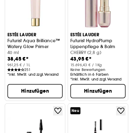
ESTÉE LAUDER
ESTÉE LAUDER
Futurist Aqua Brilliance™
Futurist HydraPlump
Watery Glow Primer
Lippenpflege & Balm
40 ml
CHERRY (2,8 g)
38,45 €*
43,95 €*
961,25 € / 1L
15.696,43 € / 1Kg
251
Keine Bewertungen
*Inkl. MwSt. und zzgl.Versand
Erhältlich in 6 Farben
*Inkl. MwSt. und zzgl.Versand
Hinzufügen
Hinzufügen
Neu