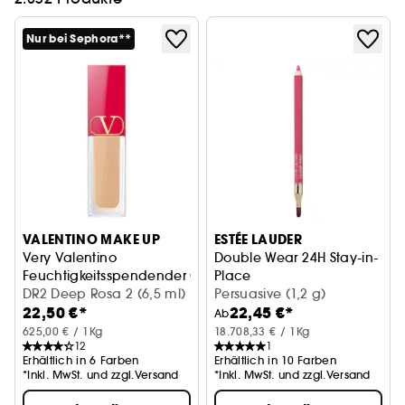
Nur bei Sephora**
VALENTINO MAKE UP
ESTÉE LAUDER
Very Valentino
Double Wear 24H Stay-in-
Feuchtigkeitsspendender Concealer mit hoher Deckkraft
Place
DR2 Deep Rosa 2 (6,5 ml)
Lip Liner
Persuasive (1,2 g)
22,50 €*
22,45 €*
Ab
625,00 € / 1Kg
18.708,33 € / 1Kg
12
1
Erhältlich in 6 Farben
Erhältlich in 10 Farben
*Inkl. MwSt. und zzgl.Versand
*Inkl. MwSt. und zzgl.Versand