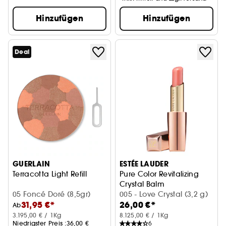
Hinzufügen
Hinzufügen
Deal
GUERLAIN
ESTÉE LAUDER
Terracotta Light Refill
Pure Color Revitalizing
Crystal Balm
05 Foncé Doré (8,5gr)
Lip Balm
005 - Love Crystal (3,2 g)
31,95 €*
26,00 €*
Ab
3.195,00 € / 1Kg
8.125,00 € / 1Kg
Niedrigster Preis :
36,00 €
6