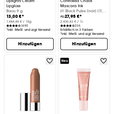
Liplights Cream
Controlled Chaos
Lipgloss
Mascara Ink
Bisou 9 g
01 Black Pulse (noir) (11,5
13,00 €*
27,95 €*
ml)
Ab
1.444,44 € / 1Kg
2.430,43 € / 1L
1690
236
*Inkl. MwSt. und zzgl.Versand
Erhältlich in 3 Farben
*Inkl. MwSt. und zzgl.Versand
Hinzufügen
Hinzufügen
Neu