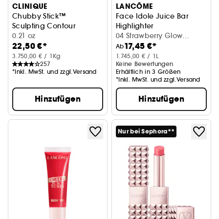
CLINIQUE
LANCÔME
Chubby Stick™
Face Idole Juice Bar
Sculpting Contour
Highlighter
0.21 oz
04 Strawberry Glow
22,50 €*
17,45 €*
Cream (10 ml)
Ab
3.750,00 € / 1Kg
1.745,00 € / 1L
257
Keine Bewertungen
*Inkl. MwSt. und zzgl.Versand
Erhältlich in 3 Größen
*Inkl. MwSt. und zzgl.Versand
Hinzufügen
Hinzufügen
Nur bei Sephora**