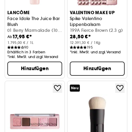
LANCÔME
VALENTINO MAKE UP
Face Idole The Juice Bar
Spike Valentino
Blush
Lippenbalsam
Rouge (Creme)
01 Berry Marmalade (10
199A Fierce Brown (2.3 g)
17,95 €*
28,50 €*
ml)
Ab
1.795,00 € / 1L
12.391,30 € / 1Kg
90
195
Erhältlich in 3 Farben
*Inkl. MwSt. und zzgl.Versand
*Inkl. MwSt. und zzgl.Versand
Hinzufügen
Hinzufügen
Neu