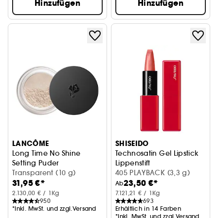
Hinzufügen
Hinzufügen
LANCÔME
SHISEIDO
Long Time No Shine
Technosatin Gel Lipstick
Setting Puder
Lippenstift
Transparent (10 g)
405 PLAYBACK (3,3 g)
31,95 €*
23,50 €*
Ab
2.130,00 € / 1Kg
7.121,21 € / 1Kg
950
693
*Inkl. MwSt. und zzgl.Versand
Erhältlich in 14 Farben
*Inkl. MwSt. und zzgl.Versand