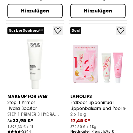
Hinzufügen
Hinzufügen
Nur bei Sephora**
Deal
MAKE UP FOR EVER
LANOLIPS
Step 1 Primer
Erdbeer-Lippenritual
Hydra Booster
Lippenbalsam und Peeling
STEP 1 PRIMER 3 HYDRA
2 x 10 g
22,95 €*
17,45 €*
BOOSTER (30 ml)
Ab
1.398,33 € / 1L
872,50 € / 1Kg
344
Niedrigster Preis :
17,95 €