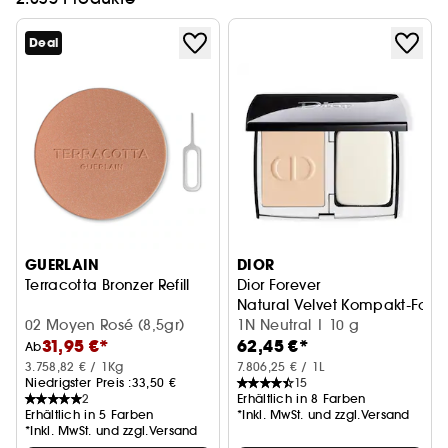
Deal
GUERLAIN
DIOR
Terracotta Bronzer Refill
Dior Forever
Natural Velvet Kompakt-Foun
02 Moyen Rosé (8,5gr)
1N Neutral | 10 g
31,95 €*
62,45 €*
Ab
3.758,82 € / 1Kg
7.806,25 € / 1L
Niedrigster Preis :
33,50 €
15
2
Erhältlich in 8 Farben
Erhältlich in 5 Farben
*Inkl. MwSt. und zzgl.Versand
*Inkl. MwSt. und zzgl.Versand