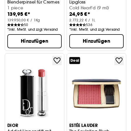
Blenderpinsel für Cremes
Lipgloss
1 piece
Cold Heart'd (9 ml)
139,95 €*
24,95 €*
139.950,00 € / 1Kg
2.772,22 € / 1L
50
536
*Inkl. MwSt. und zzgl.Versand
*Inkl. MwSt. und zzgl.Versand
Hinzufügen
Hinzufügen
Deal
DIOR
ESTÉE LAUDER