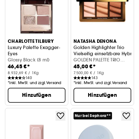
CHARLOTTE TILBURY
NATASHA DENONA
Luxury Palette Exagger-
Golden Highlighter Trio
Eyes
Vielseitig einsetzbare Hybride
Palette mit 4 Lidschatten
Glossy Black (8 ml)
GOLDEN PALETTE TRIO
46,45 €*
45,00 €*
HIGHLIGHTER
8.932,69 € / 1Kg
7.500,00 € / 1Kg
140
143
*Inkl. MwSt. und zzgl.Versand
*Inkl. MwSt. und zzgl.Versand
Hinzufügen
Hinzufügen
Nur bei Sephora**