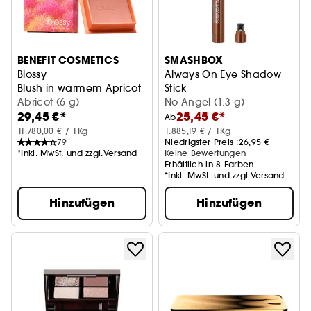
BENEFIT COSMETICS
SMASHBOX
Blossy
Always On Eye Shadow
Blush in warmem Apricot
Stick
Abricot (6 g)
Eye shadow stick
No Angel (1.3 g)
29,45 €*
25,45 €*
Ab
11.780,00 € / 1Kg
1.885,19 € / 1Kg
79
Niedrigster Preis :
26,95 €
*Inkl. MwSt. und zzgl.Versand
Keine Bewertungen
Erhältlich in 8 Farben
*Inkl. MwSt. und zzgl.Versand
Hinzufügen
Hinzufügen