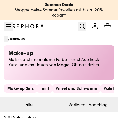
Zum Menü
Zum Hauptinhalt
Zur Fußzeile
Summer Deals
20%
Shoppe deine Sommerfavoriten mit bis zu
Rabatt*
/
...
Make-Up
Make-up
Make-up ist mehr als nur Farbe – es ist Ausdruck,
Kunst und ein Hauch von Magie. Ob natürlicher
Glow oder dramatischer Look, bei Sephora findest du
alles, um deine Persönlichkeit perfekt in Szene zu
setzen. Von Foundations für den perfekten Teint über
ausdrucksstarkes Augen-Make-up bis hin zu
Schnelllinks überspringen
Make-up Sets
Teint
Pinsel und Schwamm
Palett
Lidschatten in allen Nuancen – entdecke die
neuesten Trends und zeitlose Klassiker. Lass deiner
Kreativität freien Lauf und finde deine Beauty-Must-
Filter
Sortieren :
Vorschlag
haves für jeden Anlass!
2.035 Produkte