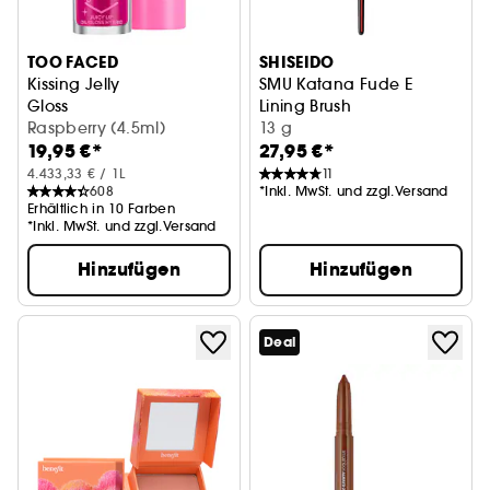
TOO FACED
SHISEIDO
Kissing Jelly
SMU Katana Fude E
Gloss
Lining Brush
Raspberry (4.5ml)
Augenmakeup-Pinsel
13 g
19,95 €*
27,95 €*
4.433,33 € / 1L
11
608
*Inkl. MwSt. und zzgl.Versand
Erhältlich in 10 Farben
*Inkl. MwSt. und zzgl.Versand
Hinzufügen
Hinzufügen
Deal