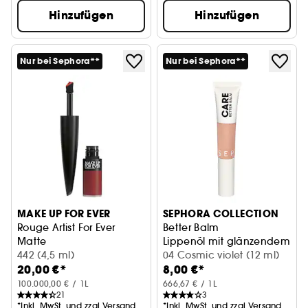
Hinzufügen
Hinzufügen
Nur bei Sephora**
Nur bei Sephora**
MAKE UP FOR EVER
SEPHORA COLLECTION
Rouge Artist For Ever
Better Balm
Matte
Lippenöl mit glänzendem Fin
Langanhaltender, matter flüssiger Lippenstift
442 (4,5 ml)
04 Cosmic violet (12 ml)
20,00 €*
8,00 €*
100.000,00 € / 1L
666,67 € / 1L
21
3
*Inkl. MwSt. und zzgl.Versand
*Inkl. MwSt. und zzgl.Versand