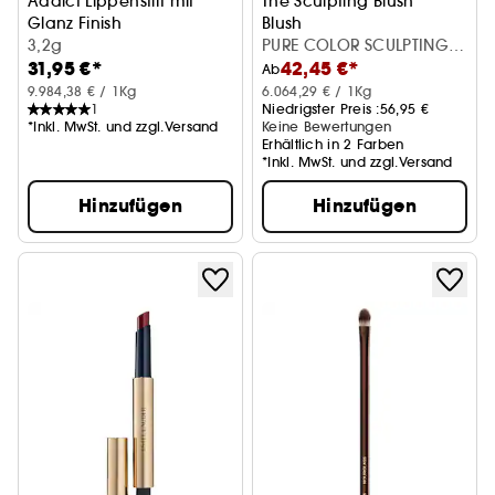
Addict Lippenstift mit
The Sculpting Blush
Glanz Finish
Blush
3,2g
PURE COLOR SCULPTING
31,95 €*
42,45 €*
BLUSH MAGNETIC GLOW
Ab
9.984,38 € / 1Kg
6.064,29 € / 1Kg
1
Niedrigster Preis :
56,95 €
*Inkl. MwSt. und zzgl.Versand
Keine Bewertungen
Erhältlich in 2 Farben
*Inkl. MwSt. und zzgl.Versand
Hinzufügen
Hinzufügen