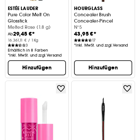
ESTÉE LAUDER
HOURGLASS
Pure Color Melt On
Concealer Brush
Glosstick
Concealer-Pincel
Melted Rose (1.8 g)
N°5
29,45 €*
43,95 €*
Ab
16.361,11 € / 1Kg
17
3
*Inkl. MwSt. und zzgl.Versand
Erhältlich in 8 Farben
*Inkl. MwSt. und zzgl.Versand
Hinzufügen
Hinzufügen