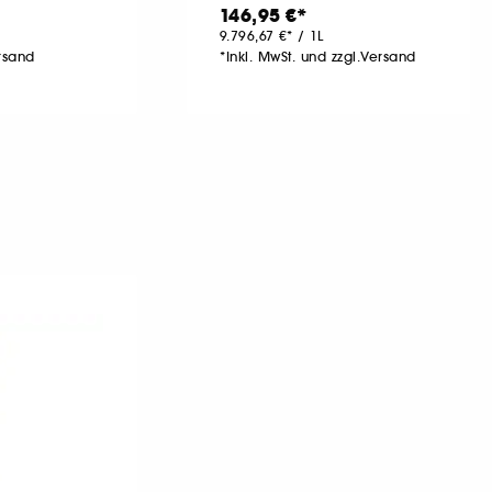
146,95 €
9.796,67 €
/
1L
ersand
*Inkl. MwSt. und zzgl.Versand