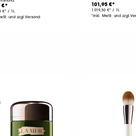
101,95 €
 €
1.019,50 €
/
1L
0 €
/
1L
*Inkl. MwSt. und zzgl.V
MwSt. und zzgl.Versand