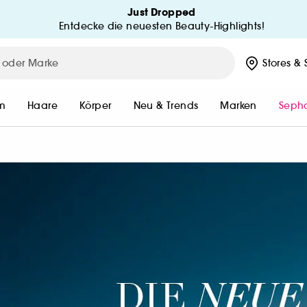
Just Dropped
Entdecke die neuesten Beauty-Highlights!
MEIN KONTO
ed
Stores
& 
MEINE BESTELLUNGEN
MEINE BESTELLUNG VERFOLG
m
Haare
Körper
Neu & Trends
Marken
Sepho
MEINE VORTEILE
n