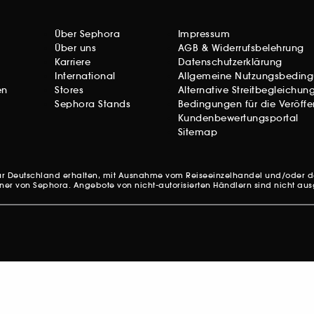
Über Sephora
Impressum
Über uns
AGB & Widerrufsbelehrung
Karriere
Datenschutzerklärung
International
Allgemeine Nutzungsbedin
en
Stores
Alternative Streitbegleichun
Sephora Stands
Bedingungen für die Veröff
Kundenbewertungsportal
Sitemap
e für Deutschland erhalten, mit Ausnahme vom Reiseeinzelhandel und/oder
artner von Sephora. Angebote von nicht-autorisierten Händlern sind nicht au