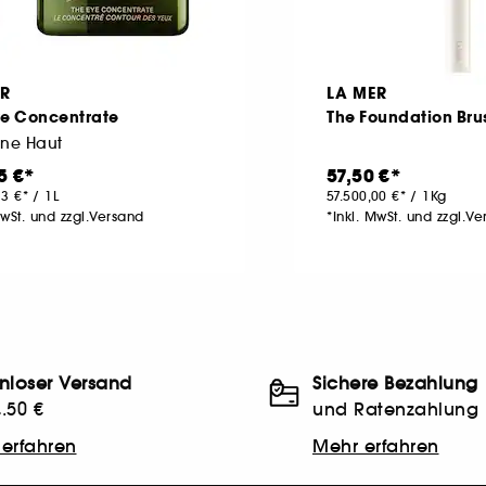
ER
LA MER
ye Concentrate
The Foundation Bru
ene Haut
5 €
57,50 €
33 €
/
1L
57.500,00 €
/
1Kg
MwSt. und zzgl.Versand
*Inkl. MwSt. und zzgl.V
nloser Versand
Sichere Bezahlung
.50 €
und Ratenzahlung
erfahren
Mehr erfahren