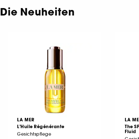
Die Neuheiten
LA MER
LA M
L'Huile Régénérante
The S
Fluid
Gesichtspflege
Gesich