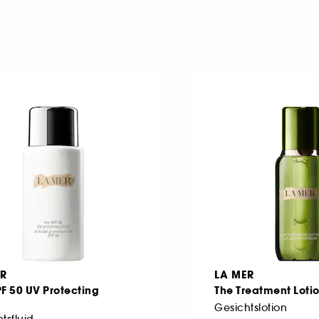
ER
LA MER
PF 50 UV Protecting
The Treatment Loti
Gesichtslotion
tsfluid