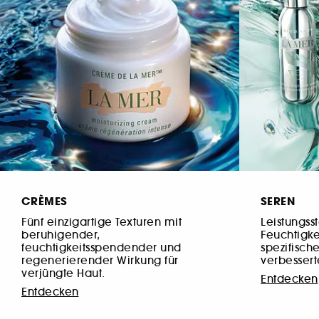
CRÈMES
SEREN
Fünf einzigartige Texturen mit
Leistungss
beruhigender,
Feuchtigk
feuchtigkeitsspendender und
spezifisch
regenerierender Wirkung für
verbessert
verjüngte Haut.
Entdecken
Entdecken