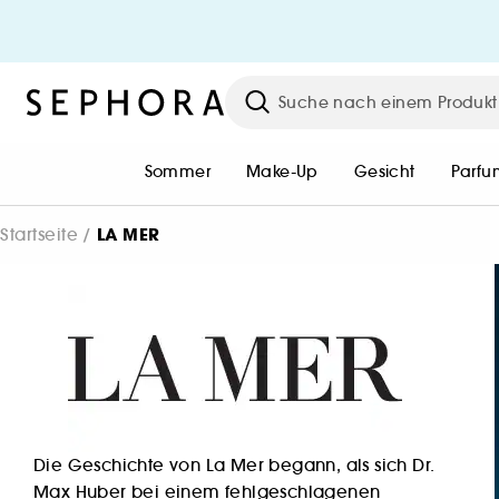
HEY BEAUTIFUL!
Werde kostenlos Unlimited Mitgli
oder melde dich mit deinem
bestehenden Konto an, um das
gesamte Sephora Universum zu
Sommer
Make-Up
Gesicht
Parfu
erleben.
LA MER
Startseite
Einloggen oder Konto erstelle
Die Geschichte von La Mer begann, als sich Dr.
Max Huber bei einem fehlgeschlagenen