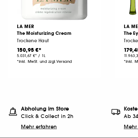
LA MER
LA M
The Moisturizing Cream
The E
Trockene Haut
Trock
150,95 €
179,4
5.031,67 €
/
1L
11.963,
*Inkl. MwSt. und zzgl.Versand
*Inkl. 
Abholung im Store
Koste
Click & Collect in 2h
Ab 34
Mehr erfahren
Mehr 