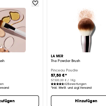
LA MER
ush
The Powder Brush
Pinceau Poudre
57,50 €*
57.500,00 € / 1Kg
gen
62
Bewertungen
Versand
*Inkl. MwSt. und zzgl.Versand
zufügen
Hinzufügen