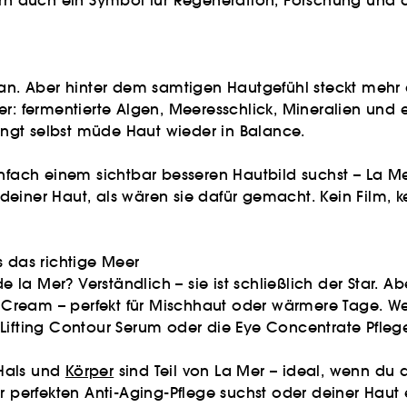
ern auch ein Symbol für Regeneration, Forschung und d
 an. Aber hinter dem samtigen Hautgefühl steckt mehr a
er: fermentierte Algen, Meeresschlick, Mineralien und 
ringt selbst müde Haut wieder in Balance.
nfach einem sichtbar besseren Hautbild suchst – La Me
iner Haut, als wären sie dafür gemacht. Kein Film, kei
s das richtige Meer
a Mer? Verständlich – sie ist schließlich der Star. Abe
ft Cream – perfekt für Mischhaut oder wärmere Tage. 
as Lifting Contour Serum oder die Eye Concentrate Pfleg
 Hals und
Körper
sind Teil von La Mer – ideal, wenn du d
r perfekten Anti-Aging-Pflege suchst oder deiner Haut e