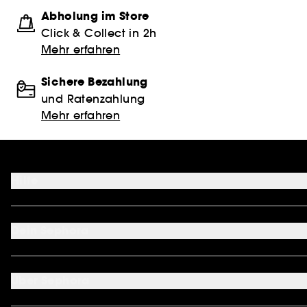
Abholung im Store
Click & Collect in 2h
Mehr erfahren
Sichere Bezahlung
und Ratenzahlung
Mehr erfahren
Hilfe
FAQ
Kontakt
Dein Sephora
Lieferservices
Retoure & Rückerstattung
Mein Konto
Zahlungsmethoden
Sephora Unlimited
Über Sephora
Geschenkkarte
Cookie Einstellungen