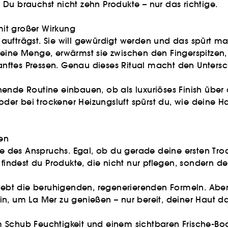
Du brauchst nicht zehn Produkte – nur das richtige.
 mit großer Wirkung
ufträgst. Sie will gewürdigt werden und das spürt man
eine Menge, erwärmst sie zwischen den Fingerspitzen, b
sanftes Pressen. Genau dieses Ritual macht den Untersc
hende Routine einbauen, ob als luxuriöses Finish übe
r bei trockener Heizungsluft spürst du, wie deine Haut
len
age des Anspruchs. Egal, ob du gerade deine ersten Tr
 findest du Produkte, die nicht nur pflegen, sondern d
iebt die beruhigenden, regenerierenden Formeln. Aber
sein, um La Mer zu genießen – nur bereit, deiner Haut d
Schub Feuchtigkeit und einem sichtbaren Frische-Boost