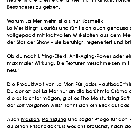
Heute ist die Crème de la Mer nicht nur Kult, sond
Besonderes zu geben.
Warum La Mer mehr ist als nur Kosmetik
La Mer klingt luxuriös und fühlt sich auch genauso
vollgepackt mit kraftvollen Wirkstoffen aus dem Me
der Star der Show – sie beruhigt, regeneriert und b
Ob du nach Lifting-Effekt,
Anti-Aging
-Power oder ei
maximaler Wirkung. Die Texturen verschmelzen mit de
neu.“
Die Produktwelt von La Mer: Für jedes Hautbedürfni
Du denkst bei La Mer nur an die berühmte Crème de l
die es leichter mögen, gibt es The Moisturizing So
der Zeit vorgehen willst, lohnt sich ein Blick auf d
Auch
Masken
,
Reinigung
und sogar Pflege für den
du einen Frischekick fürs Gesicht brauchst, nach de