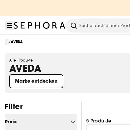
Zum Menü
Zum Hauptinhalt
Zur Fußzeile
Suche
/
...
AVEDA
Alle Produkte
AVEDA
Marke entdecken
Filter überspringen
Filter
5 Produkte
Preis