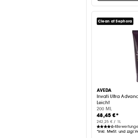
Clean at Sephora
AVEDA
Invati Ultra Adva
Leicht
200 ML
48,45 €*
242,25 € / 1L
4
Bewertung
*Inkl. MwSt. und zzgl.