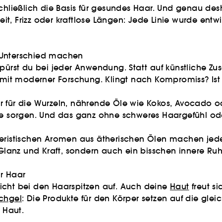
schließlich die Basis für gesundes Haar. Und genau des
, Frizz oder kraftlose Längen: Jede Linie wurde entwic
en Unterschied machen
spürst du bei jeder Anwendung. Statt auf künstliche Zu
r mit moderner Forschung. Klingt nach Kompromiss? Ist
 für die Wurzeln, nährende Öle wie Kokos, Avocado oder
se sorgen. Und das ganz ohne schweres Haargefühl oder
akteristischen Aromen aus ätherischen Ölen machen 
anz und Kraft, sondern auch ein bisschen innere Ruhe
ur Haar
icht bei den Haarspitzen auf. Auch deine
Haut
freut si
chgel
: Die Produkte für den Körper setzen auf die gle
 Haut.