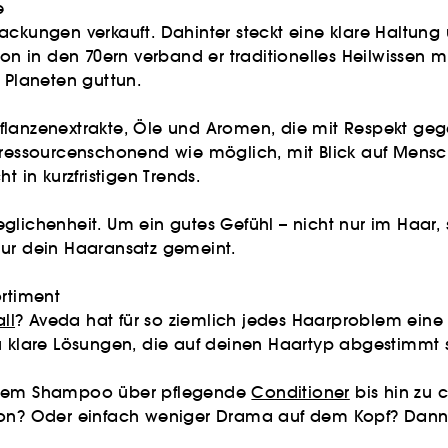
e
ackungen verkauft. Dahinter steckt eine klare Haltung
hon in den 70ern verband er traditionelles Heilwissen 
Planeten guttun.
uf Pflanzenextrakte, Öle und Aromen, die mit Respekt 
o ressourcenschonend wie möglich, mit Blick auf Mensc
t in kurzfristigen Trends.
eglichenheit. Um ein gutes Gefühl – nicht nur im Haar
nur dein Haaransatz gemeint.
ortiment
ll
? Aveda hat für so ziemlich jedes Haarproblem eine
u klare Lösungen, die auf deinen Haartyp abgestimmt 
endem Shampoo über pflegende
Conditioner
bis hin zu 
ion? Oder einfach weniger Drama auf dem Kopf? Dann w