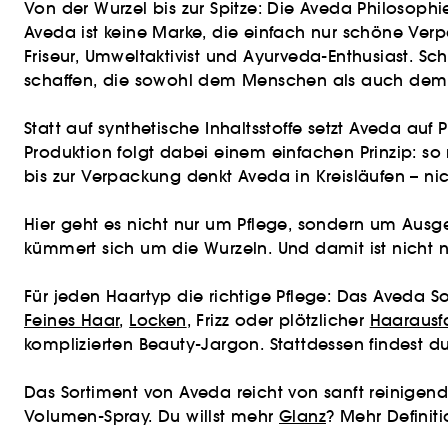
Von der Wurzel bis zur Spitze: Die Aveda Philosophi
Aveda ist keine Marke, die einfach nur schöne Verp
Friseur, Umweltaktivist und Ayurveda-Enthusiast. Sc
schaffen, die sowohl dem Menschen als auch dem 
Statt auf synthetische Inhaltsstoffe setzt Aveda a
Produktion folgt dabei einem einfachen Prinzip: s
bis zur Verpackung denkt Aveda in Kreisläufen – nich
Hier geht es nicht nur um Pflege, sondern um Ausg
kümmert sich um die Wurzeln. Und damit ist nicht 
Für jeden Haartyp die richtige Pflege: Das Aveda S
Feines Haar
,
Locken
, Frizz oder plötzlicher
Haarausfa
komplizierten Beauty-Jargon. Stattdessen findest d
Das Sortiment von Aveda reicht von sanft reinig
Volumen-Spray. Du willst mehr
Glanz
? Mehr Definit