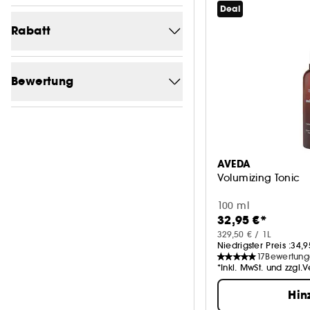
Deal
Von (€)
Bis (€)
Rabatt
-0
1
Bewertung
-1.4
1
1/5
5
-4.8
1
2/5
5
-5.7
2
AVEDA
3/5
5
Volumizing Tonic
4/5
5
100 ml
32,95 €*
5/5
1
329,50 € / 1L
Niedrigster Preis :
34,9
17
Bewertun
*Inkl. MwSt. und zzgl.
Hin