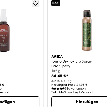
Deal
AVEDA
Tousle Dry Texture Spray
Haar Spray
102 g
34,45 €*
337,75 € / 1Kg
5 €
Niedrigster Preis :
34,95 €
gen
5
Bewertungen
Versand
*Inkl. MwSt. und zzgl.Versand
zufügen
Hinzufügen