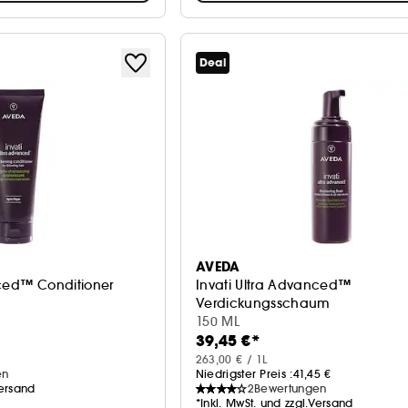
Deal
AVEDA
nced™ Conditioner
Invati Ultra Advanced™
Verdickungsschaum
150 ML
39,45 €*
263,00 € / 1L
en
Niedrigster Preis :
41,45 €
Versand
2
Bewertungen
*Inkl. MwSt. und zzgl.Versand