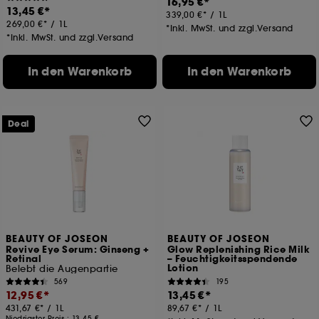
16,95 €
13,45 €
339,00 €
/
1L
269,00 €
/
1L
*Inkl. MwSt. und zzgl.Versand
*Inkl. MwSt. und zzgl.Versand
In den Warenkorb
In den Warenkorb
Deal
BEAUTY OF JOSEON
BEAUTY OF JOSEON
Revive Eye Serum: Ginseng +
Glow Replenishing Rice Milk
Retinal
– Feuchtigkeitsspendende
Lotion
Belebt die Augenpartie
569
195
12,95 €
13,45 €
431,67 €
/
1L
89,67 €
/
1L
Niedrigster Preis :
13,45 €