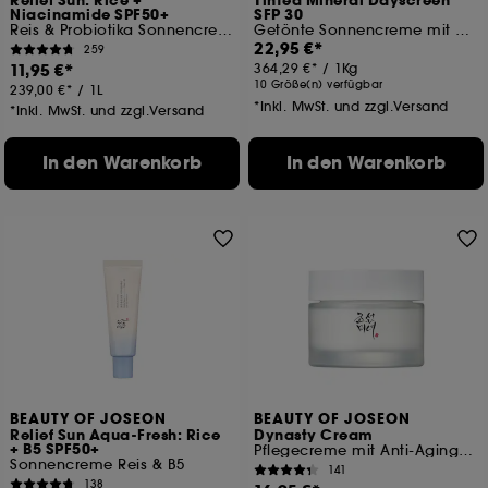
Relief Sun: Rice +
Tinted Mineral Dayscreen
Niacinamide SPF50+
SFP 30
Reis & Probiotika Sonnencreme
Getönte Sonnencreme mit Ceramide
22,95 €
259
11,95 €
364,29 €
/
1Kg
10 Größe(n) verfügbar
239,00 €
/
1L
*Inkl. MwSt. und zzgl.Versand
*Inkl. MwSt. und zzgl.Versand
In den Warenkorb
In den Warenkorb
BEAUTY OF JOSEON
BEAUTY OF JOSEON
Relief Sun Aqua-Fresh: Rice
Dynasty Cream
+ B5 SPF50+
Pflegecreme mit Anti-Aging-Effekt
Sonnencreme Reis & B5
141
138