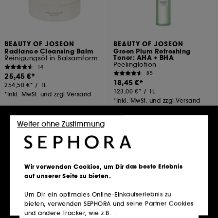
BEAUTY OF JOSEON
BEAUTY OF JOSEON
Radiance Cleansing Balm
Green Plum Refreshing
Toner: AHA + BHA
Reinigungsöl in Balsamform
Peelinglotion
14
85
25,45 €
18,45 €
254,50 €
/
1L
123,00 €
/
1L
*Inkl. MwSt. und zzgl.Versand
*Inkl. MwSt. und zzgl.Versand
In den Warenkorb
In den Warenkorb
Weiter ohne Zustimmung
Wir verwenden Cookies, um Dir das beste Erlebnis
auf unserer Seite zu bieten.
Um Dir ein optimales Online-Einkaufserlebnis zu
bieten, verwenden SEPHORA und seine Partner Cookies
und andere Tracker, wie z.B. :