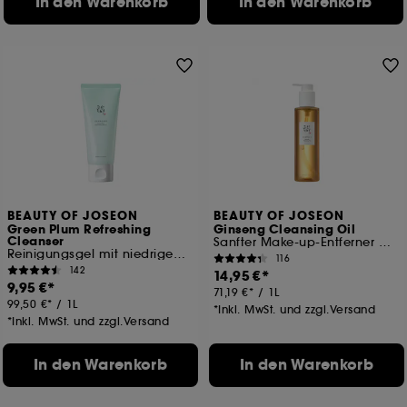
In den Warenkorb
In den Warenkorb
BEAUTY OF JOSEON
BEAUTY OF JOSEON
Green Plum Refreshing
Ginseng Cleansing Oil
Cleanser
Sanfter Make-up-Entferner mit Ginsengextrakt
Reinigungsgel mit niedrigem pH-Wert
116
142
14,95 €
9,95 €
71,19 €
/
1L
99,50 €
/
1L
*Inkl. MwSt. und zzgl.Versand
*Inkl. MwSt. und zzgl.Versand
In den Warenkorb
In den Warenkorb