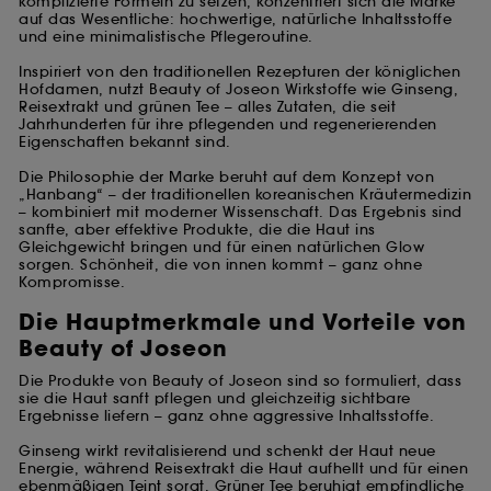
komplizierte Formeln zu setzen, konzentriert sich die Marke
auf das Wesentliche: hochwertige, natürliche Inhaltsstoffe
und eine minimalistische Pflegeroutine.
Inspiriert von den traditionellen Rezepturen der königlichen
Hofdamen, nutzt Beauty of Joseon Wirkstoffe wie Ginseng,
Reisextrakt und grünen Tee – alles Zutaten, die seit
Jahrhunderten für ihre pflegenden und regenerierenden
Eigenschaften bekannt sind.
Die Philosophie der Marke beruht auf dem Konzept von
„Hanbang“ – der traditionellen koreanischen Kräutermedizin
– kombiniert mit moderner Wissenschaft. Das Ergebnis sind
sanfte, aber effektive Produkte, die die Haut ins
Gleichgewicht bringen und für einen natürlichen Glow
sorgen. Schönheit, die von innen kommt – ganz ohne
Kompromisse.
Die Hauptmerkmale und Vorteile von
Beauty of Joseon
Die Produkte von Beauty of Joseon sind so formuliert, dass
sie die Haut sanft pflegen und gleichzeitig sichtbare
Ergebnisse liefern – ganz ohne aggressive Inhaltsstoffe.
Ginseng wirkt revitalisierend und schenkt der Haut neue
Energie, während Reisextrakt die Haut aufhellt und für einen
ebenmäßigen
Teint
sorgt. Grüner Tee beruhigt empfindliche