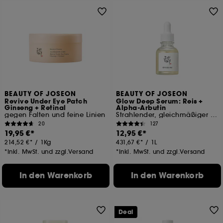
BEAUTY OF JOSEON
BEAUTY OF JOSEON
Revive Under Eye Patch
Glow Deep Serum: Reis +
Ginseng + Retinal
Alpha-Arbutin
gegen Falten und feine Linien
Strahlender, gleichmäßiger Teint
20
127
19,95 €
12,95 €
214,52 €
/
1Kg
431,67 €
/
1L
*Inkl. MwSt. und zzgl.Versand
*Inkl. MwSt. und zzgl.Versand
In den Warenkorb
In den Warenkorb
Deal