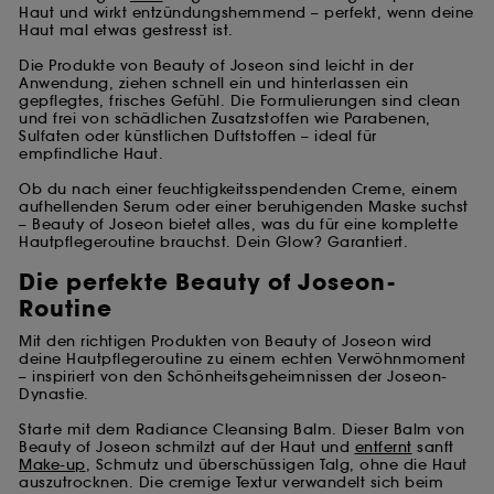
Haut und wirkt entzündungshemmend – perfekt, wenn deine
Haut mal etwas gestresst ist.
Die Produkte von Beauty of Joseon sind leicht in der
Anwendung, ziehen schnell ein und hinterlassen ein
gepflegtes, frisches Gefühl. Die Formulierungen sind clean
und frei von schädlichen Zusatzstoffen wie Parabenen,
Sulfaten oder künstlichen Duftstoffen – ideal für
empfindliche Haut.
Ob du nach einer feuchtigkeitsspendenden Creme, einem
aufhellenden Serum oder einer beruhigenden Maske suchst
– Beauty of Joseon bietet alles, was du für eine komplette
Hautpflegeroutine brauchst. Dein Glow? Garantiert.
Die perfekte Beauty of Joseon-
Routine
Mit den richtigen Produkten von Beauty of Joseon wird
deine Hautpflegeroutine zu einem echten Verwöhnmoment
– inspiriert von den Schönheitsgeheimnissen der Joseon-
Dynastie.
Starte mit dem Radiance Cleansing Balm. Dieser Balm von
Beauty of Joseon schmilzt auf der Haut und
entfernt
sanft
Make-up
, Schmutz und überschüssigen Talg, ohne die Haut
auszutrocknen. Die cremige Textur verwandelt sich beim