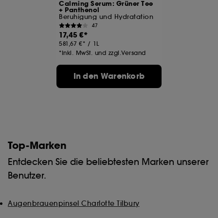
Calming Serum: Grüner Tee
+ Panthenol
Beruhigung und Hydratation
Cookies zur Publikumsmessung :
Sie ermöglichen
47
es uns, Statistiken über die Anzahl der Besucher
17,45 €
unserer Website und ihre Surfgewohnheiten zu
581,67 €
/
1L
erstellen, um ihre Leistung zu verbessern.
*Inkl. MwSt. und zzgl.Versand
Mit Ausnahme der technischen Cookies erfordert die
Hinterlegung und das Auslesen dieser Tracker Dein
In den Warenkorb
Einverständnis. Du kannst Deine Auswahl bezüglich der
Platzierung dieser Cookies über die Schaltfläche
"Einstellungen verwalten" unten anpassen oder Dich für
"Alle akzeptieren" oder "Alle ablehnen" entscheiden.
Du kannst Deine Zustimmung jederzeit widerrufen.
Wenn Du weitere Informationen über die verwendeten
Cookies wünschst, klicke
hier
.
Top-Marken
Entdecken Sie die beliebtesten Marken unserer
Benutzer.
Augenbrauenpinsel Charlotte Tilbury