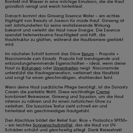
Kontakt mit Wasser in eine milchige Emulsion, die die Haut
gründlich reinigt und weich hinterlässt.
Danach kommt das Ginseng Essence Water – ein echtes
Highlight von Beauty of Joseon für müde Haut. Ginseng ist
seit Jahrhunderten für seine revitalisierende Wirkung
bekannt und verleiht der Haut neue Energie. Die Essence
spendet tiefenwirksame Feuchtigkeit und hilft, die
Hautstruktur zu glätten, während die Hautbarriere gestärkt
wird.
Im nächsten Schritt kommt das Glow
Serum
– Propolis +
Niacinamide zum Einsatz. Propolis hat beruhigende und
entzündungshemmende Eigenschaften – ideal, wenn deine
Haut zu
Rötungen
oder
Unreinheiten
neigt. Niacinamide
unterstützt die Hautregeneration, verfeinert das Hautbild
und sorgt für einen gleichmäßigen, strahlenden Teint.
Wenn deine Haut zusätzliche Pflege benötigt, ist die Dynasty
Cream die perfekte Wahl. Diese reichhaltige
Creme
kombiniert Reiswasser, Ginseng und Squalan, um die Haut
intensiv zu nähren und ihr einen natürlichen Glow zu
verleihen. Die luxuriöse Textur zieht schnell ein und
hinterlässt ein geschmeidiges Hautgefühl.
Den Abschluss bildet der Relief Sun: Rice + Probiotics SPF50+
– ein leichtes
Sonnenschutzmittel
, das die Haut vor UV-
Schäden schützt und gleichzeitig pflegt. Dank Reisextrakt