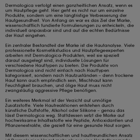
Dermalogica verfolgt einen ganzheitlichen Ansatz, wenn es
um Hautpflege geht. Hier geht es nicht nur um einzelne
Produkte, sondern um eine langfristige Verbesserung der
Hautgesundheit. Von Anfang an war es das Ziel der Marke,
wissenschaftlich fundierte Formulierungen zu entwickeln, die
individuell anpassbar sind und auf die echten Bedürfnisse
der Haut eingehen.
Ein zentraler Bestandteil der Marke ist die Hautanalyse. Viele
professionelle Kosmetikstudios und Hautpflegeexperten
arbeiten mit Dermalogica-Produkten, weil sie speziell
darauf ausgelegt sind, individuelle Lösungen für
verschiedene Hauttypen zu bieten. Die Produkte von
Dermalogica sind nicht einfach nach Hauttypen
kategorisiert, sondern nach Hautzuständen – denn trockene
Haut kann auch empfindlich sein, Mischhaut kann
Feuchtigkeit brauchen, und ölige Haut muss nicht
zwangsläufig aggressive Pflege benötigen.
Ein weiteres Merkmal ist der Verzicht auf unnötige
Zusatzstoffe. Viele Hautreaktionen entstehen durch
künstliche Duftstoffe, Alkohol oder Silikone – genau das
lässt Dermalogica weg. Stattdessen setzt die Marke auf
hochwirksame Inhaltsstoffe wie Peptide, Antioxidantien und
Pflanzenextrakte, die gezielt für eine gesunde Haut sorgen.
Mit diesem wissenschaftlichen und hautfreundlichen Ansatz