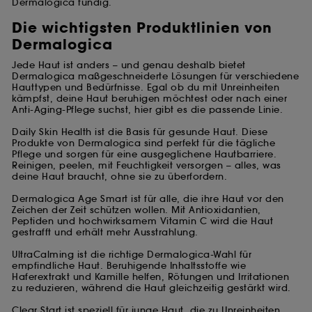
Dermalogica fündig.
Die wichtigsten Produktlinien von
Dermalogica
Jede Haut ist anders – und genau deshalb bietet
Dermalogica maßgeschneiderte Lösungen für verschiedene
Hauttypen und Bedürfnisse. Egal ob du mit Unreinheiten
kämpfst, deine Haut beruhigen möchtest oder nach einer
Anti-Aging-Pflege suchst, hier gibt es die passende Linie.
Daily Skin Health ist die Basis für gesunde Haut. Diese
Produkte von Dermalogica sind perfekt für die tägliche
Pflege und sorgen für eine ausgeglichene Hautbarriere.
Reinigen, peelen, mit Feuchtigkeit versorgen – alles, was
deine Haut braucht, ohne sie zu überfordern.
Dermalogica Age Smart ist für alle, die ihre Haut vor den
Zeichen der Zeit schützen wollen. Mit Antioxidantien,
Peptiden und hochwirksamem Vitamin C wird die Haut
gestrafft und erhält mehr Ausstrahlung.
UltraCalming ist die richtige Dermalogica-Wahl für
empfindliche Haut. Beruhigende Inhaltsstoffe wie
Haferextrakt und Kamille helfen, Rötungen und Irritationen
zu reduzieren, während die Haut gleichzeitig gestärkt wird.
Clear Start ist speziell für junge Haut, die zu Unreinheiten