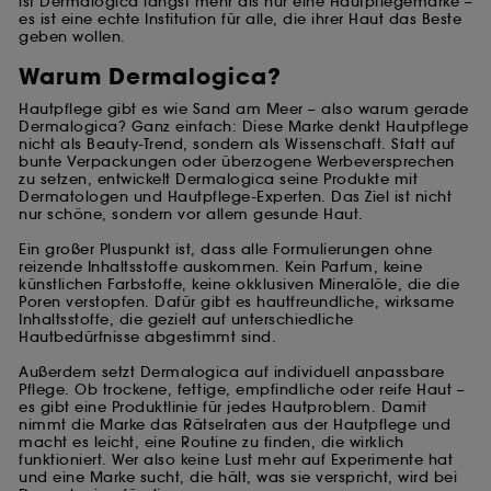
ist Dermalogica längst mehr als nur eine Hautpflegemarke –
es ist eine echte Institution für alle, die ihrer Haut das Beste
geben wollen.
Warum Dermalogica?
Hautpflege gibt es wie Sand am Meer – also warum gerade
Dermalogica? Ganz einfach: Diese Marke denkt Hautpflege
nicht als Beauty-Trend, sondern als Wissenschaft. Statt auf
bunte Verpackungen oder überzogene Werbeversprechen
zu setzen, entwickelt Dermalogica seine Produkte mit
Dermatologen und Hautpflege-Experten. Das Ziel ist nicht
nur schöne, sondern vor allem gesunde Haut.
Ein großer Pluspunkt ist, dass alle Formulierungen ohne
reizende Inhaltsstoffe auskommen. Kein Parfum, keine
künstlichen Farbstoffe, keine okklusiven Mineralöle, die die
Poren verstopfen. Dafür gibt es hautfreundliche, wirksame
Inhaltsstoffe, die gezielt auf unterschiedliche
Hautbedürfnisse abgestimmt sind.
Außerdem setzt Dermalogica auf individuell anpassbare
Pflege. Ob trockene, fettige, empfindliche oder reife Haut –
es gibt eine Produktlinie für jedes Hautproblem. Damit
nimmt die Marke das Rätselraten aus der Hautpflege und
macht es leicht, eine Routine zu finden, die wirklich
funktioniert. Wer also keine Lust mehr auf Experimente hat
und eine Marke sucht, die hält, was sie verspricht, wird bei