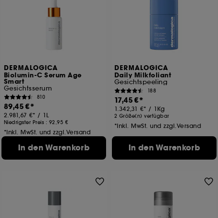
DERMALOGICA
DERMALOGICA
Biolumin-C Serum Age
Daily Milkfoliant
Smart
Gesichtspeeling
Gesichtsserum
188
810
17,45 €
89,45 €
1.342,31 €
/
1Kg
2.981,67 €
/
1L
2 Größe(n) verfügbar
Niedrigster Preis :
92,95 €
*Inkl. MwSt. und zzgl.Versand
*Inkl. MwSt. und zzgl.Versand
In den Warenkorb
In den Warenkorb