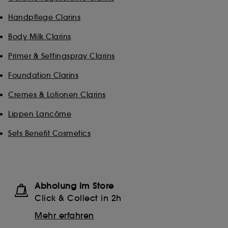
Mit Ausnahme der technischen Cookies erfordert die
Handpflege Clarins
Hinterlegung und das Auslesen dieser Tracker Dein
Einverständnis. Du kannst Deine Auswahl bezüglich der
Body Milk Clarins
Platzierung dieser Cookies über die Schaltfläche
"Einstellungen verwalten" unten anpassen oder Dich für
Primer & Settingspray Clarins
"Alle akzeptieren" oder "Alle ablehnen" entscheiden.
Du kannst Deine Zustimmung jederzeit widerrufen.
Foundation Clarins
Wenn Du weitere Informationen über die verwendeten
Cookies wünschst, klicke
hier
.
Cremes & Lotionen Clarins
Lippen Lancôme
Sets Benefit Cosmetics
Abholung im Store
Click & Collect in 2h
Mehr erfahren