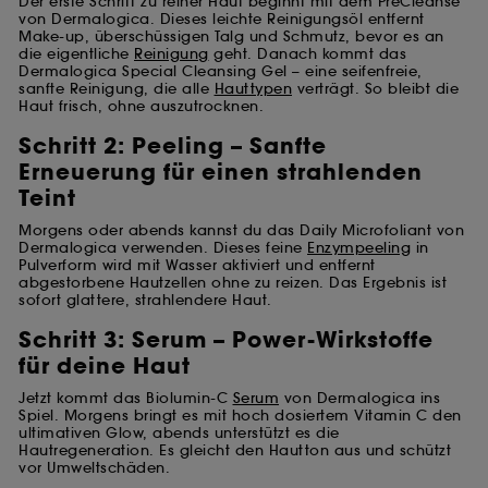
Der erste Schritt zu reiner Haut beginnt mit dem PreCleanse
von Dermalogica. Dieses leichte Reinigungsöl entfernt
Make-up, überschüssigen Talg und Schmutz, bevor es an
die eigentliche
Reinigung
geht. Danach kommt das
Dermalogica Special Cleansing Gel – eine seifenfreie,
sanfte Reinigung, die alle
Hauttypen
verträgt. So bleibt die
Haut frisch, ohne auszutrocknen.
Schritt 2: Peeling – Sanfte
Erneuerung für einen strahlenden
Teint
Morgens oder abends kannst du das Daily Microfoliant von
Dermalogica verwenden. Dieses feine
Enzympeeling
in
Pulverform wird mit Wasser aktiviert und entfernt
abgestorbene Hautzellen ohne zu reizen. Das Ergebnis ist
sofort glattere, strahlendere Haut.
Schritt 3: Serum – Power-Wirkstoffe
für deine Haut
Jetzt kommt das Biolumin-C
Serum
von Dermalogica ins
Spiel. Morgens bringt es mit hoch dosiertem Vitamin C den
ultimativen Glow, abends unterstützt es die
Hautregeneration. Es gleicht den Hautton aus und schützt
vor Umweltschäden.