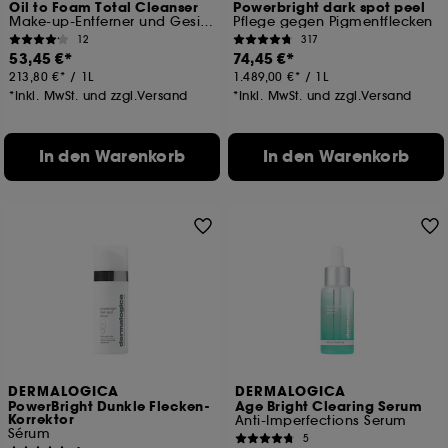
Oil to Foam Total Cleanser
Powerbright dark spot peel
Make-up-Entferner und Gesichtsreiniger
Pflege gegen Pigmentflecken
12
317
53,45 €
74,45 €
213,80 €
/
1L
1.489,00 €
/
1L
*Inkl. MwSt. und zzgl.Versand
*Inkl. MwSt. und zzgl.Versand
In den Warenkorb
In den Warenkorb
DERMALOGICA
DERMALOGICA
PowerBright Dunkle Flecken-
Age Bright Clearing Serum
Korrektor
Anti-Imperfections Serum
Sérum
5