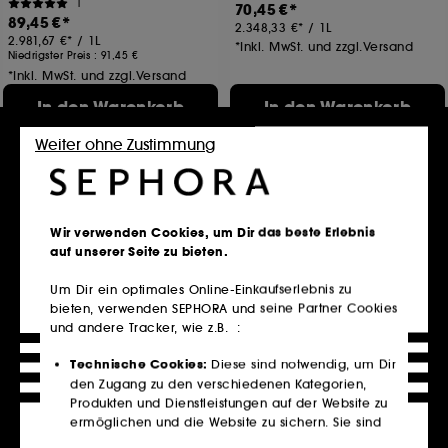
1
70,45 €
89,45 €
2.348,33 €
/
1L
2.981,67 €
/
1L
*Inkl. MwSt. und zzgl.Versand
Niedrigster Preis :
91,45 €
*Inkl. MwSt. und zzgl.Versand
In den Warenkorb
In den Warenkorb
Weiter ohne Zustimmung
Wir verwenden Cookies, um Dir das beste Erlebnis
auf unserer Seite zu bieten.
Um Dir ein optimales Online-Einkaufserlebnis zu
bieten, verwenden SEPHORA und seine Partner Cookies
und andere Tracker, wie z.B. :
DERMALOGICA
DERMALOGICA
Clearing Skin Wash
Multivitamin Power
Technische Cookies:
Diese sind notwendig, um Dir
Recovery Maske
Nettoyant Purifiant
Multivitamin Maske Reparatur
den Zugang zu den verschiedenen Kategorien,
1
Produkten und Dienstleistungen auf der Website zu
517
39,95 €
62,95 €
ermöglichen und die Website zu sichern. Sie sind
159,80 €
/
1L
839,33 €
/
1L
für den technischen Betrieb der Website
*Inkl. MwSt. und zzgl.Versand