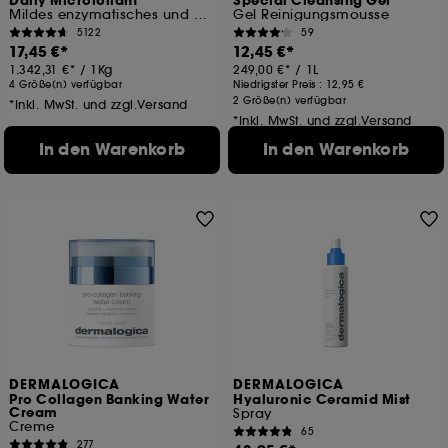
Daily Microfoliant
Special Cleansing Gel
Mildes enzymatisches und mechanisches Peeling
Gel Reinigungsmousse
5122
59
17,45 €
12,45 €
1.342,31 €
/
1Kg
249,00 €
/
1L
4 Größe(n) verfügbar
Niedrigster Preis :
12,95 €
2 Größe(n) verfügbar
*Inkl. MwSt. und zzgl.Versand
*Inkl. MwSt. und zzgl.Versand
In den Warenkorb
In den Warenkorb
DERMALOGICA
DERMALOGICA
Pro Collagen Banking Water
Hyaluronic Ceramid Mist
Cream
Spray
Creme
65
277