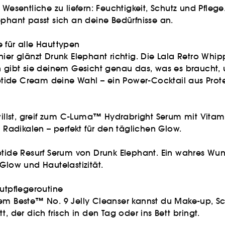
 Wesentliche zu liefern: Feuchtigkeit, Schutz und Pfle
ephant passt sich an deine Bedürfnisse an.
 für alle Hauttypen
hier glänzt Drunk Elephant richtig. Die Lala Retro W
len gibt sie deinem Gesicht genau das, was es brauch
peptide Cream deine Wahl – ein Power-Cocktail aus Prot
llst, greif zum C-Luma™ Hydrabright Serum mit Vita
n Radikalen – perfekt für den täglichen Glow.
eptide Resurf Serum von Drunk Elephant. Ein wahres Wu
Glow und Hautelastizität.
autpflegeroutine
dem Beste™ No. 9 Jelly Cleanser kannst du Make-up, S
, der dich frisch in den Tag oder ins Bett bringt.