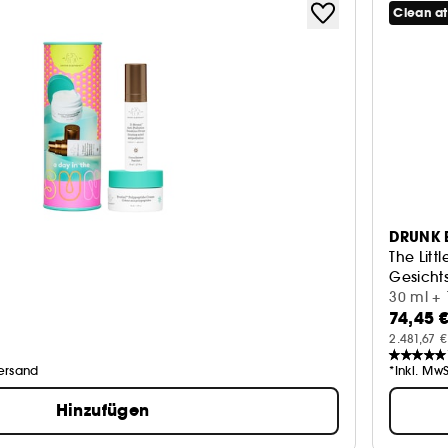
Clean a
DRUNK 
The Litt
t
Gesicht
30 ml + 
74,45 
2.481,67 €
Versand
*Inkl. Mw
Hinzufügen