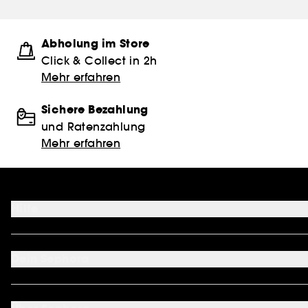
Abholung im Store
Click & Collect in 2h
Mehr erfahren
Sichere Bezahlung
und Ratenzahlung
Mehr erfahren
Hilfe
FAQ
Kontakt
Dein Sephora
Lieferservices
Retoure & Rückerstattung
Mein Konto
Zahlungsmethoden
Sephora Unlimited