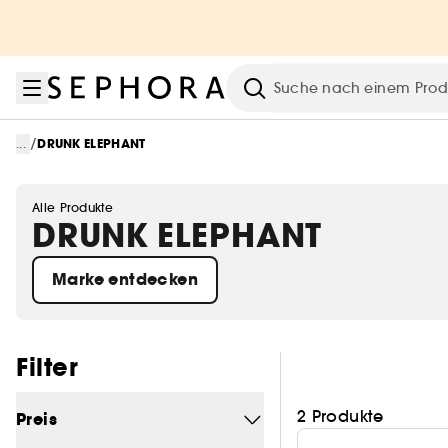
Zum Menü
Zum Hauptinhalt
Zur Fußzeile
Suche
/
...
DRUNK ELEPHANT
Alle Produkte
DRUNK ELEPHANT
Marke entdecken
Filter überspringen
Filter
2 Produkte
Preis