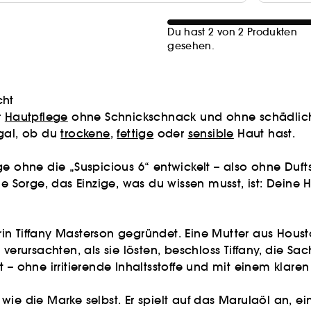
Du hast 2 von 2 Produkten
gesehen.
cht
r
Hautpflege
ohne Schnickschnack und ohne schädliche I
egal, ob du
trockene
,
fettige
oder
sensible
Haut hast.
e ohne die „Suspicious 6“ entwickelt – also ohne Dufts
e Sorge, das Einzige, was du wissen musst, ist: Deine H
n Tiffany Masterson gegründet. Eine Mutter aus Housto
verursachten, als sie lösten, beschloss Tiffany, die Sac
 – ohne irritierende Inhaltsstoffe und mit einem klare
ie die Marke selbst. Er spielt auf das Marulaöl an, ein