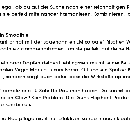
– egal, ob du auf der Suche nach einer reichhaltigen P
ass sie perfekt miteinander harmonieren. Kombinieren, l
ein Smoothie
phant bringt mit der sogenannten „Mixologie“ frischen
moothie zusammenmischen, um sie perfekt auf deine 
 ein paar Tropfen deines Lieblingsserums mit einer Feu
fen Virgin Marula Luxury Facial Oil und ein Spritzer 
 Zeit, sondern sorgt auch dafür, dass die Wirkstoffe op
t auf komplizierte 10-Schritte-Routinen haben. Du kanns
ra an Glow? Kein Problem. Die Drunk Elephant-Produkte
ie kombinierst.
e Hautpflege nicht nur effektiver, sondern auch kreati