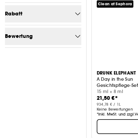
Clean at Sephora
Von (€)
Bis (€)
Rabatt
-6.9
1
Bewertung
-28.2
1
1/5
1
2/5
1
DRUNK ELEPHANT
3/5
1
A Day in the Sun
Gesichtspflege-Se
4/5
1
15 ml + 8 ml
21,50 €*
5/5
1
934,78 € / 1L
Keine Bewertungen
*Inkl. MwSt. und zzgl.