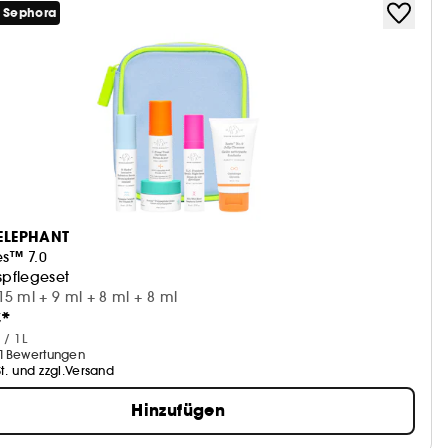
t Sephora
ELEPHANT
les™ 7.0
spflegeset
15 ml + 9 ml + 8 ml + 8 ml
€*
 / 1L
1
Bewertungen
St. und zzgl.Versand
Hinzufügen