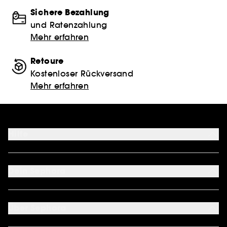
Sichere Bezahlung
und Ratenzahlung
Mehr erfahren
Retoure
Kostenloser Rückversand
Mehr erfahren
Hilfe
FAQ
Kontakt
Dein Sephora
Lieferservices
Retoure & Rückerstattung
Mein Konto
Zahlungsmethoden
Sephora Unlimited
Über Sephora
Geschenkkarte
Cookie Einstellungen