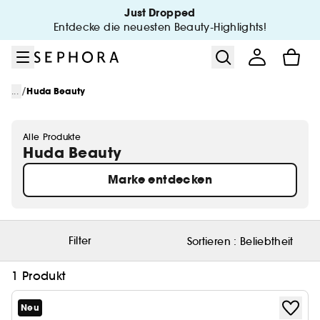
Zum Menü
Zum Hauptinhalt
Zur Fußzeile
Just Dropped
Entdecke die neuesten Beauty-Highlights!
/
...
Huda Beauty
Alle Produkte
Huda Beauty
Marke entdecken
Filter
Sortieren :
Beliebtheit
1 Produkt
Neu