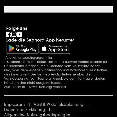
Über uns
Karriere
Aktuell
International
Stores
SEPHORA Prize
Sephora Stands
Clean at Sephora
Folge uns
Pride
Lade die Sephora App herunter
*Alle Aktionsbedingungen
hier
Zusätzlich Erwähnungen
**Sephora hat vom Lieferanten die exklusiven Vertriebsrechte für
Deutschland erhalten, mit Ausnahme vom Reiseeinzelhandel
und/oder dem eigenen Onlineshop und stationären Geschäften
des Lieferanten. Der Vertrieb erfolgt teilweise über die
Vertriebspartner von Sephora. Angebote von nicht-autorisierten
Händlern sind nicht ausgeschlossen.
Alle Preise inkl. MwSt. und zzgl.Versand
Impressum
AGB & Widerrufsbelehrung
Datenschutzerklärung
Allgemeine Nutzungsbedingungen