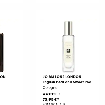
DON
JO MALONE LONDON
English Pear and Sweet Pea
Cologne
3
73,95 €
2.465,00 €
/
1L