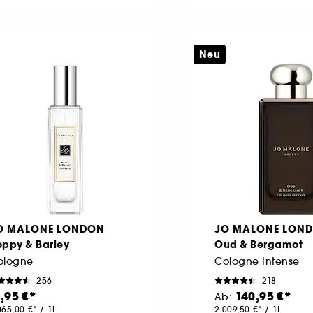
Neu
O MALONE LONDON
JO MALONE LON
oppy & Barley
Oud & Bergamot
ologne
Cologne Intense
256
218
1,95 €
140,95 €
Ab:
065,00 €
/
1L
2.009,50 €
/
1L