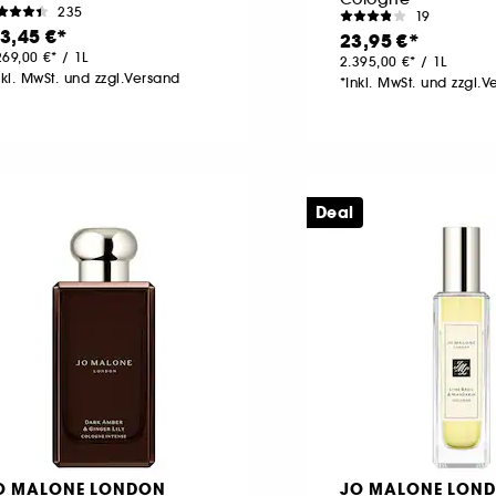
235
19
13,45 €
23,95 €
269,00 €
/
1L
2.395,00 €
/
1L
nkl. MwSt. und zzgl.Versand
*Inkl. MwSt. und zzgl.
Deal
O MALONE LONDON
JO MALONE LON