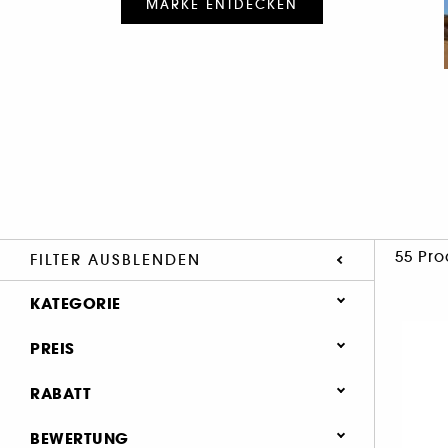
MARKE ENTDECKEN
55 Pro
FILTER AUSBLENDEN
KATEGORIE
PREIS
Parfum (53)
Körper (11)
RABATT
Neu & Trends (15)
0 (10)
BEWERTUNG