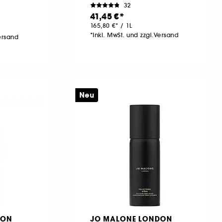
32
41,45 €
165,80 €
/
1L
*Inkl. MwSt. und zzgl.Versand
Versand
Neu
DON
JO MALONE LONDON