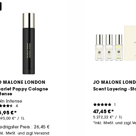
O MALONE LONDON
JO MALONE LON
carlet Poppy Cologne
Scent Layering -Sta
ntense
ln Intense
1
4
47,45 €
5,95 €
5.272,22 €
/
1L
595,00 €
/
1L
*Inkl. MwSt. und zzgl.
edrigster Preis :
26,45 €
nkl. MwSt. und zzgl.Versand