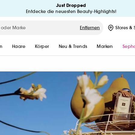
Just Dropped
Entdecke die neuesten Beauty-Highlights!
MEIN KONTO
ed
Entfernen
Stores
& 
MEINE BESTELLUNGEN
MEINE BESTELLUNG VERFOLG
m
Haare
Körper
Neu & Trends
Marken
Sepho
MEINE VORTEILE
n