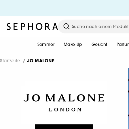
HEY BEAUTIFUL!
Werde kostenlos Unlimited Mitgli
oder melde dich mit deinem
bestehenden Konto an, um das
gesamte Sephora Universum zu
Sommer
Make-Up
Gesicht
Parfu
erleben.
JO MALONE
Startseite
Einloggen oder Konto erstelle