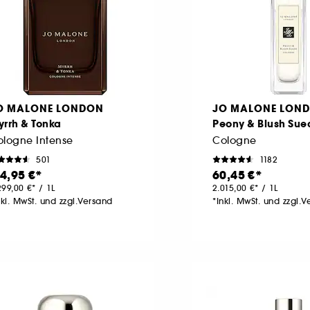
O MALONE LONDON
JO MALONE LON
yrrh & Tonka
Peony & Blush Sue
ologne Intense
Cologne
501
1182
14,95 €
60,45 €
299,00 €
/
1L
2.015,00 €
/
1L
nkl. MwSt. und zzgl.Versand
*Inkl. MwSt. und zzgl.