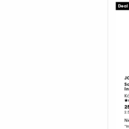
21 (1)
Deal
21.1 (1)
21.2 (2)
21.4 (1)
21.9 (1)
22 (7)
24.9 (1)
25% (1)
27.3 (2)
J
S
I
Kö
2
2.
Ni
*I