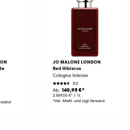
DON
JO MALONE LONDON
de
Red Hibiscus
Cologne Intense
312
140,95 €
Ab:
2.009,50 €
/
1L
*Inkl. MwSt. und zzgl.Versand
Versand