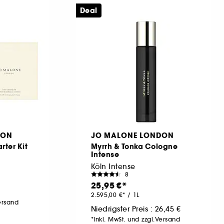
Deal
DON
JO MALONE LONDON
rter Kit
Myrrh & Tonka Cologne
Intense
Köln Intense
8
25,95 €
2.595,00 €
/
1L
Versand
Niedrigster Preis :
26,45 €
*Inkl. MwSt. und zzgl.Versand