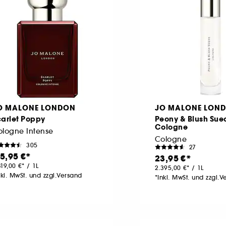
O MALONE LONDON
JO MALONE LON
carlet Poppy
Peony & Blush Sue
Cologne
ologne Intense
Cologne
305
27
15,95 €
23,95 €
319,00 €
/
1L
2.395,00 €
/
1L
nkl. MwSt. und zzgl.Versand
*Inkl. MwSt. und zzgl.