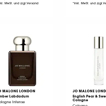
nkl. MwSt. und zzgl.Versand
*Inkl. MwSt. und zzgl.
O MALONE LONDON
JO MALONE LON
mber Labdadum
English Pear & Sw
Cologne
ologne Intense
Cologne