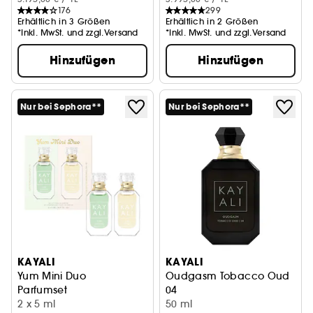
176
299
Erhältlich in 3 Größen
Erhältlich in 2 Größen
*Inkl. MwSt. und zzgl.Versand
*Inkl. MwSt. und zzgl.Versand
Hinzufügen
Hinzufügen
Nur bei Sephora**
Nur bei Sephora**
KAYALI
KAYALI
Yum Mini Duo
Oudgasm Tobacco Oud
Parfumset
04
2 x 5 ml
Eau de Parfum Intense
50 ml