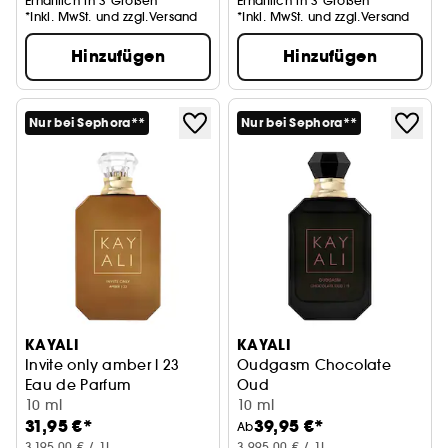
Erhältlich in 3 Größen
Erhältlich in 3 Größen
*Inkl. MwSt. und zzgl.Versand
*Inkl. MwSt. und zzgl.Versand
Hinzufügen
Hinzufügen
Nur bei Sephora**
Nur bei Sephora**
KAYALI
KAYALI
Invite only amber l 23
Oudgasm Chocolate
Eau de Parfum
Oud
10 ml
Eau de Parfum
10 ml
31,95 €*
39,95 €*
Ab
3.195,00 € / 1L
3.995,00 € / 1L