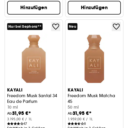
Hinzufügen
Hinzufügen
Nur bei Sephora**
Neu
KAYALI
KAYALI
Freedom Musk Santal 34
Freedom Musk Matcha
Eau de Parfum
45
10 ml
Eau de Parfum
50 ml
31,95 €*
31,95 €*
Ab
Ab
3.195,00 € / 1L
1.959,00 € / 1L
47
8