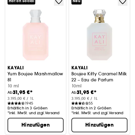
Hot on Social
Neu
KAYALI
KAYALI
Yum Boujee Marshmallow
Boujee Kitty Caramel Milk
81
22 – Eau de Parfum
Eau de Parfum Intense
10 ml
10ml
31,95 €*
31,95 €*
Ab
Ab
3.195,00 € / 1L
3.195,00 € / 1L
1945
55
Erhältlich in 3 Größen
Erhältlich in 2 Größen
*Inkl. MwSt. und zzgl.Versand
*Inkl. MwSt. und zzgl.Versand
Hinzufügen
Hinzufügen