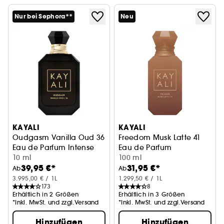
Nur bei Sephora**
Neu
KAYALI
KAYALI
Oudgasm Vanilla Oud 36
Freedom Musk Latte 41
Eau de Parfum Intense
Eau de Parfum
10 ml
100 ml
39,95 €*
31,95 €*
Ab
Ab
3.995,00 € / 1L
1.299,50 € / 1L
173
8
Erhältlich in 2 Größen
Erhältlich in 3 Größen
*Inkl. MwSt. und zzgl.Versand
*Inkl. MwSt. und zzgl.Versand
Hinzufügen
Hinzufügen