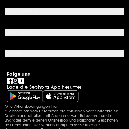
FAQ
Kontakt
Dein Sephora
Lieferservices
Retoure & Rückerstattung
Mein Konto
Zahlungsmethoden
Sephora Unlimited
Über Sephora
Geschenkkarte
Cookie Einstellungen
Über uns
Karriere
Aktuell
International
Stores
SEPHORA Prize
Sephora Stands
Clean at Sephora
Folge uns
Pride
Lade die Sephora App herunter
*Alle Aktionsbedingungen
hier
Zusätzlich Erwähnungen
**Sephora hat vom Lieferanten die exklusiven Vertriebsrechte für
Deutschland erhalten, mit Ausnahme vom Reiseeinzelhandel
und/oder dem eigenen Onlineshop und stationären Geschäften
des Lieferanten. Der Vertrieb erfolgt teilweise über die