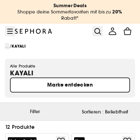
Zum Menü
Zum Hauptinhalt
Zur Fußzeile
Summer Deals
20%
Shoppe deine Sommerfavoriten mit bis zu
Rabatt*
/
...
KAYALI
Alle Produkte
KAYALI
Marke entdecken
Filter
Sortieren :
Beliebtheit
12 Produkte