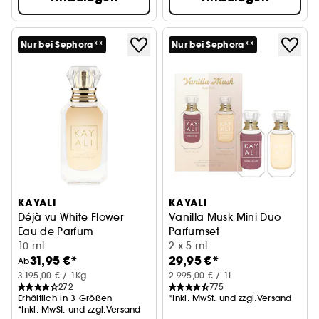
Nur bei Sephora**
Nur bei Sephora**
KAYALI
KAYALI
Déjà vu White Flower
Vanilla Musk Mini Duo
Eau de Parfum
Parfumset
10 ml
2 x 5 ml
31,95 €*
29,95 €*
Ab
3.195,00 € / 1Kg
2.995,00 € / 1L
272
775
Erhältlich in 3 Größen
*Inkl. MwSt. und zzgl.Versand
*Inkl. MwSt. und zzgl.Versand